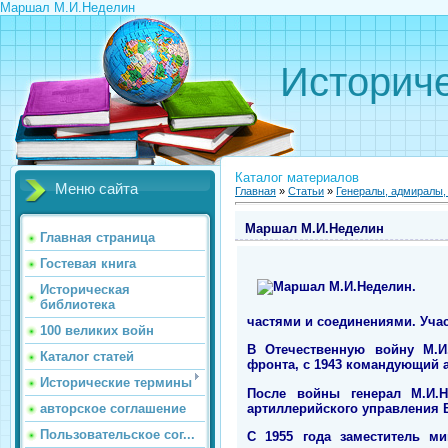
Маршал М.И.Неделин
Историче
Каталог материалов
Меню сайта
Главная
»
Статьи
»
Генералы, адмиралы
Маршал М.И.Неделин
Главная страница
Гостевая книга
Историческая
библиотека
частями и соединениями. Учас
100 великих войн
В Отечественную войну М.И
Каталог статей
фронта, с 1943 командующий а
Исторические термины
После войны генерал М.И.
артиллерийского управления 
авторское соглашение
Пользовательское сог...
С 1955 года заместитель м