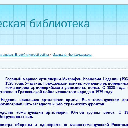
ская библиотека
, маршалы Второй мировой войны
»
Маршалы, фельдмаршалы
Главный маршал артиллерии Митрофан Иванович Неделин (1902
1920 года. Участник Гражданской войны, командир артиллерийс
командиром артиллерийского дивизиона, полка. С 1939 года
твовал в Гражданской войне испанского народа в 1939 году.
.Неделин начальник артиллерии армии. Был командующим арти
ртиллерией Юго-Западного и 3-го Украинского фронтов.
Неделин командующий артиллерии Южной группы войск. С 194
Вооруженных сил.
инистра обороны и одновременно главнокомандующий Ракетным