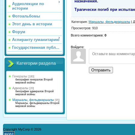
назначения.
Аудиолекции по
истории
Трагически погиб при испытани
Фотоальбомы
Категория
:
Маршалы, фельдмаршалы
|
Д
Этот день в истории
Просмотров
:
910
Форум
Всего комментариев
:
0
Аспиранту гуманитарию
Войдите:
Государственная публ...
Категории раздела
Отправить
Генералы
[180]
биографии генералов Второй
мировой войны
Адмиралы
[20]
биографии адмиралов Второй
мировой войны
Маршалы, фельдмаршалы
[95]
Маршалы, фельдмаршалы Второй
мировой войны
Copyright MyCorp © 2026