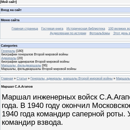
[
Мой сайт
]
Вход на сайт
Меню сайта
Главная страница
Гостевая книга
Историческая библиотека
100 великих в
Аудиолекции по истории
Фотоальбомы
Этот день 
Categories
Генералы
[180]
биографии генералов Второй мировой войны
Адмиралы
[20]
биографии адмиралов Второй мировой войны
Маршалы, фельдмаршалы
[95]
Маршалы, фельдмаршалы Второй мировой войны
Главная
»
Статьи
»
Генералы, адмиралы, маршалы Второй мировой войны
»
Маршалы
Маршал С.А.Агапов
Маршал инженерных войск С.А.Агапо
года. В 1940 году окончил Московск
1940 года командир саперной роты.
командир взвода.