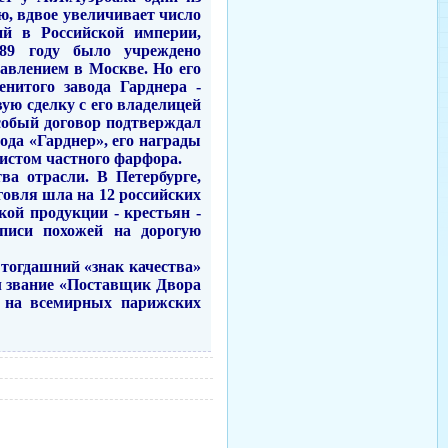
ю, вдвое увеличивает число
ий в Российской империи,
89 году было учреждено
авлением в Москве. Но его
енитого завода Гарднера -
ую сделку с его владелицей
Особый договор подтверждал
вода «Гарднер», его награды
истом частного фарфора.
ва отрасли. В Петербурге,
говля шла на 12 российских
кой продукции - крестьян -
писи похожей на дорогую
 тогдашний «знак качества»
л звание «Поставщик Двора
и на всемирных парижских