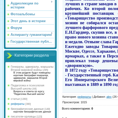
Аудиолекции по
лучших в стране заводов в
истории
рабочих. Ко второй поло
крупнейший поставщик 
Фотоальбомы
«Товарищество производст
Этот день в истории
хозяин не собирался оста
лучшего фарфорового предп
Форум
Е.Н.Гарднер, скупив все, 
Аспиранту гуманитарию
право нового хозяина стави
и медали. Отныне слава Га
Государственная публ...
Ежегодно заводы Товарище
Москве, Одессе, Харькове,
Категории раздела
ярмарках, а также в Перси
привлекал товар дешевы
«дворянскую».
Генералы, адмиралы, маршалы
В 1872 году «Товарищество
Второй мировой войны
[295]
В этом разделе будут помещены
- Государственный герб. 
короткие биографии генералов,
адмиралов, маршалов Второй
Его Императорского Вели
мировой войны
выставках в 1889 и 1890 го
Педагогика и психология
Высшей школы
[44]
Вопросы и ответы по курсу
"Педагогика Высшей школы"
Категория
:
рефераты
|
Добавил
:
alex
(26 
статьи
[1360]
Просмотров
:
1015
рефераты
[390]
Всего комментариев
:
0
биографические данные
[149]
короткие биографические данные
писатели-орловцы
[123]