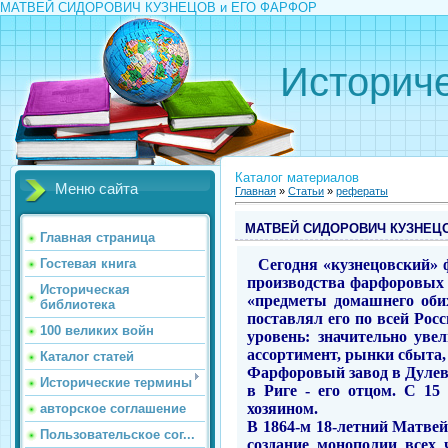
МАТВЕЙ СИДОРОВИЧ КУЗНЕЦОВ и ЕГО ФАРФОР
Историче
Каталог материалов
Меню сайта
Главная
»
Статьи
»
рефераты
МАТВЕЙ СИДОРОВИЧ КУЗНЕЦО
Главная страница
Сегодня «кузнецовский» 
Гостевая книга
производства фарфоровых 
Историческая
«предметы домашнего обих
библиотека
поставлял его по всей Росс
100 великих войн
уровень: значительно уве
ассортимент, рынки сбыта
Каталог статей
Фарфоровый завод в Дулево
Исторические термины
в Риге - его отцом. С 15
хозяином.
авторское соглашение
В 1864-м 18-летний Матвей
Пользовательское сог...
создание монополии всех 