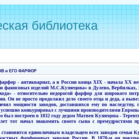
ская библиотека
В и ЕГО ФАРФОР
фарфор - антиквариат, а в России конца XIX - начала ХХ в
и фаянсовых изделий М.С.Кузнецова» в Дулево, Вербилках, 
ода» - относительно недорогой фарфор для широкого пот
ии. Он не просто продолжил дело своего отца и деда, а выв
личил мощности заводов, доставшихся ему по наследству,
, успешно конкурировал с лучшими производителями Европы
 был построен в 1832 году дедом Матвея Кузнецова - Тере
 лет тот начал знакомить своего сына с премудростями п
 становится единоличным владельцем всех заводов семьи К
частных фарфоровых заводов России. В 1870-м он покупа