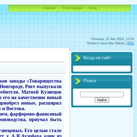
Главная
Регистрация
Вход
Пятница, 07 Авг 2026, 12:04
Приветствую Вас
Гость
|
RSS
Вход на сайт
еков заводы «Товарищества
Поиск
Новгороде, Риге выпускали
ребителя. Матвей Кузнецов
ел его на качественно новый
 приобрел новые, расширил
 и Востока.
нтием, фарфорово-фаянсовый
роизводства, приучал быть
узнецовых. Его целью стало
ет у А.Я.Ауэрбаха один из