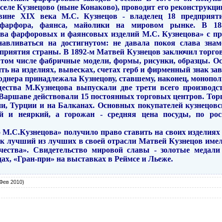
 селе Кузнецово (ныне Конаково), проводит его реконструкци
вине XIX века М.С. Кузнецов - владелец 18 предприят
фарфора, фаянса, майолики на мировом рынке. В 18
ва фарфоровых и фаянсовых изделий М.С. Кузнецова» с пр
навливаться на достигнутом: не давала покоя слава знам
риятия страны. В 1892-м Матвей Кузнецов заключил торгов
в том числе фабричные модели, формы, рисунки, образцы. 
ть на изделиях, вывесках, счетах герб и фирменный знак за
рднера принадлежала Кузнецову, ставшему, наконец, монопол
ства М.Кузнецова выпускали две трети всего производст
 Варшаве действовали 15 постоянных торговых центров. Тор
и, Турции и на Балканах. Основных покупателей кузнецовс
й и неяркий, а горожан - средняя цена посуды, по рос
 М.С.Кузнецова» получило право ставить на своих изделиях
Как лучший из лучших в своей отрасли Матвей Кузнецов име
чества». Свидетельство мировой славы - золотые медал
дах, «Гран-при» на выставках в Реймсе и Льеже.
Фев 2010)