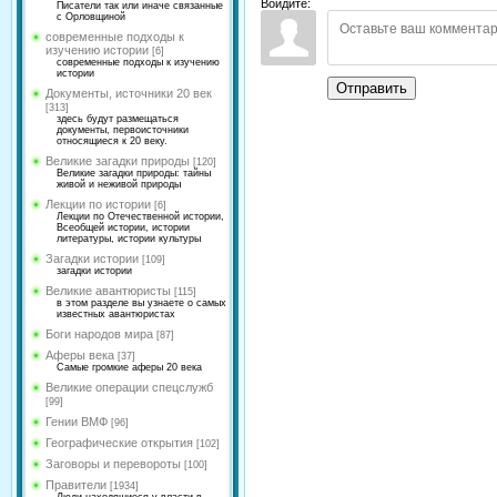
Войдите:
Писатели так или иначе связанные
с Орловщиной
современные подходы к
изучению истории
[6]
современные подходы к изучению
истории
Отправить
Документы, источники 20 век
[313]
здесь будут размещаться
документы, первоисточники
относящиеся к 20 веку.
Великие загадки природы
[120]
Великие загадки природы: тайны
живой и неживой природы
Лекции по истории
[6]
Лекции по Отечественной истории,
Всеобщей истории, истории
литературы, истории культуры
Загадки истории
[109]
загадки истории
Великие авантюристы
[115]
в этом разделе вы узнаете о самых
известных авантюристах
Боги народов мира
[87]
Аферы века
[37]
Самые громкие аферы 20 века
Великие операции спецслужб
[99]
Гении ВМФ
[96]
Географические открытия
[102]
Заговоры и перевороты
[100]
Правители
[1934]