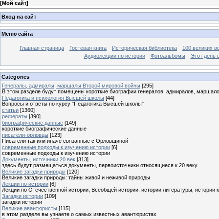
[
Мой сайт
]
Вход на сайт
Меню сайта
Главная страница
Гостевая книга
Историческая библиотека
100 великих в
Аудиолекции по истории
Фотоальбомы
Этот день 
Categories
Генералы, адмиралы, маршалы Второй мировой войны
[295]
В этом разделе будут помещены короткие биографии генералов, адмиралов, маршал
Педагогика и психология Высшей школы
[44]
Вопросы и ответы по курсу "Педагогика Высшей школы"
статьи
[1360]
рефераты
[390]
биографические данные
[149]
короткие биографические данные
писатели-орловцы
[123]
Писатели так или иначе связанные с Орловщиной
современные подходы к изучению истории
[6]
современные подходы к изучению истории
Документы, источники 20 век
[313]
здесь будут размещаться документы, первоисточники относящиеся к 20 веку.
Великие загадки природы
[120]
Великие загадки природы: тайны живой и неживой природы
Лекции по истории
[6]
Лекции по Отечественной истории, Всеобщей истории, истории литературы, истории 
Загадки истории
[109]
загадки истории
Великие авантюристы
[115]
в этом разделе вы узнаете о самых известных авантюристах