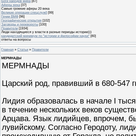
Боги народов мира
[87]
Аферы века
[37]
Самые громкие аферы 20 века
Великие операции спецслужб
[99]
Гении ВМФ
[96]
Географические открытия
[102]
Заговоры и перевороты
[100]
Правители
[1934]
Люди находящиеся у власти в разные периоды истории)))
кандидатский минимум по "истории и философии науки"
[80]
ответы на вопросы
Главная
»
Статьи
»
Правители
МЕРМНАДЫ
МЕРМНАДЫ
Царский род, правивший в 680-547 гг
Лидия образовалась в начале I тысяч
в течение нескольких веков существ
Арцава. Язык лидийцев, впрочем, бы
лувийскому. Согласно Геродоту, ли