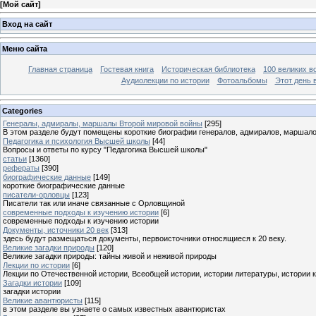
[
Мой сайт
]
Вход на сайт
Меню сайта
Главная страница
Гостевая книга
Историческая библиотека
100 великих в
Аудиолекции по истории
Фотоальбомы
Этот день 
Categories
Генералы, адмиралы, маршалы Второй мировой войны
[295]
В этом разделе будут помещены короткие биографии генералов, адмиралов, маршал
Педагогика и психология Высшей школы
[44]
Вопросы и ответы по курсу "Педагогика Высшей школы"
статьи
[1360]
рефераты
[390]
биографические данные
[149]
короткие биографические данные
писатели-орловцы
[123]
Писатели так или иначе связанные с Орловщиной
современные подходы к изучению истории
[6]
современные подходы к изучению истории
Документы, источники 20 век
[313]
здесь будут размещаться документы, первоисточники относящиеся к 20 веку.
Великие загадки природы
[120]
Великие загадки природы: тайны живой и неживой природы
Лекции по истории
[6]
Лекции по Отечественной истории, Всеобщей истории, истории литературы, истории 
Загадки истории
[109]
загадки истории
Великие авантюристы
[115]
в этом разделе вы узнаете о самых известных авантюристах