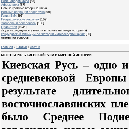
Боги народов мира
[87]
Аферы века
[37]
Самые громкие аферы 20 века
Великие операции спецслужб
[99]
Гении ВМФ
[96]
Географические открытия
[102]
Заговоры и перевороты
[100]
Правители
[1934]
Люди находящиеся у власти в разные периоды истории)))
кандидатский минимум по "истории и философии науки"
[80]
ответы на вопросы
Главная
»
Статьи
»
статьи
МЕСТО И РОЛЬ КИЕВСКОЙ РУСИ В МИРОВОЙ ИСТОРИИ
Киевская Русь – одно 
средневековой Европ
результате длительн
восточнославянских пл
было Среднее Подне