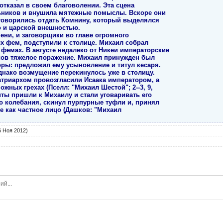
отказал в своем благоволении. Эта сцена
ьников и внушила мятежные помыслы. Вскоре они
уговорились отдать Комнину, который выделялся
о и царской внешностью.
ени, и заговорщики во главе огромного
ых фем, подступили к столице. Михаил собрал
фемах. В августе недалеко от Никеи императорские
ков тяжелое поражение. Михаил принужден был
оры: предложил ему усыновление и титул кесаря.
днако возмущение перекинулось уже в столицу.
атриархом провозгласили Исаака императором, а
жных грехах (Пселл: "Михаил Шестой"; 2--3, 9,
олиты пришли к Михаилу и стали уговаривать его
го колебания, скинул пурпурные туфли и, принял
е как частное лицо (Дашков: "Михаил
 Ноя 2012)