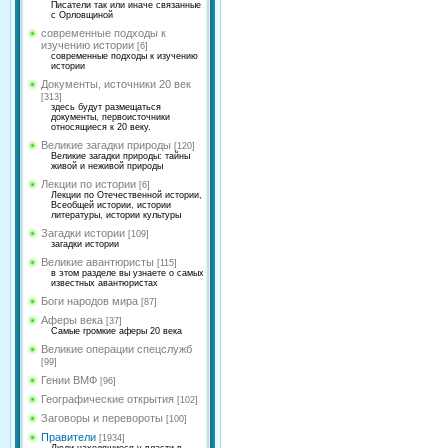
Писатели так или иначе связанные
с Орловщиной
современные подходы к
изучению истории
[6]
современные подходы к изучению
истории
Документы, источники 20 век
[313]
здесь будут размещаться
документы, первоисточники
относящиеся к 20 веку.
Великие загадки природы
[120]
Великие загадки природы: тайны
живой и неживой природы
Лекции по истории
[6]
Лекции по Отечественной истории,
Всеобщей истории, истории
литературы, истории культуры
Загадки истории
[109]
загадки истории
Великие авантюристы
[115]
в этом разделе вы узнаете о самых
известных авантюристах
Боги народов мира
[87]
Аферы века
[37]
Самые громкие аферы 20 века
Великие операции спецслужб
[99]
Гении ВМФ
[96]
Географические открытия
[102]
Заговоры и перевороты
[100]
Правители
[1934]