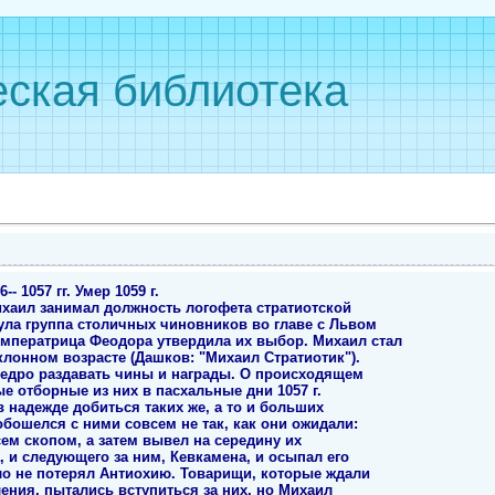
ская библиотека
- 1057 гг. Умер 1059 г.
хаил занимал должность логофета стратиотской
ула группа столичных чиновников во главе с Львом
ператрица Феодора утвердила их выбор. Михаил стал
лонном возрасте (Дашков: "Михаил Стратиотик").
щедро раздавать чины и награды. О происходящем
е отборные из них в пасхальные дни 1057 г.
 надежде добиться таких же, а то и больших
бошелся с ними совсем не так, как они ожидали:
сем скопом, а затем вывел на середину их
 и следующего за ним, Кевкамена, и осыпал его
ыло не потерял Антиохию. Товарищи, которые ждали
ения, пытались вступиться за них, но Михаил