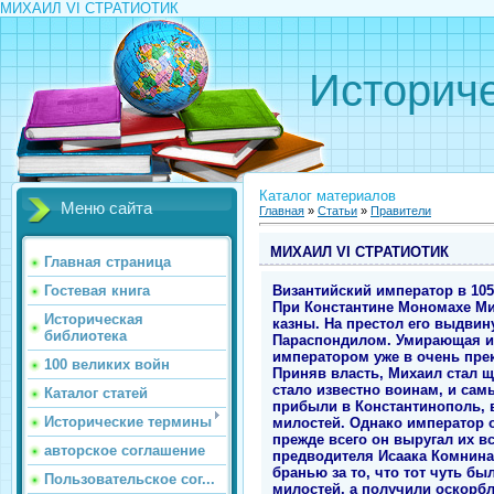
МИХАИЛ VI СТРАТИОТИК
Историче
Каталог материалов
Меню сайта
Главная
»
Статьи
»
Правители
МИХАИЛ VI СТРАТИОТИК
Главная страница
Византийский император в 1056-
Гостевая книга
При Константине Мономахе Ми
Историческая
казны. На престол его выдвин
библиотека
Параспондилом. Умирающая им
императором уже в очень прек
100 великих войн
Приняв власть, Михаил стал 
стало известно воинам, и самы
Каталог статей
прибыли в Константинополь, в
Исторические термины
милостей. Однако император о
прежде всего он выругал их в
авторское соглашение
предводителя Исаака Комнина,
бранью за то, что тот чуть б
Пользовательское сог...
милостей, а получили оскорбл