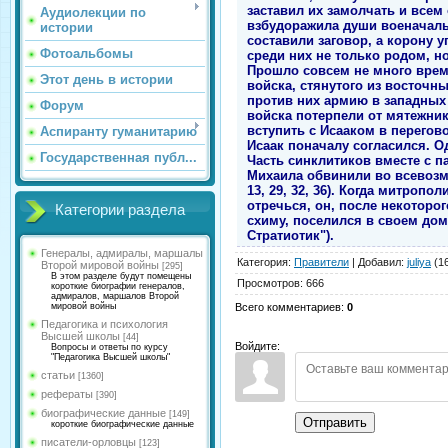
заставил их замолчать и всем 
Аудиолекции по
взбудоражила души военачал
истории
составили заговор, а корону 
Фотоальбомы
среди них не только родом, н
Прошло совсем не много врем
Этот день в истории
войска, стянутого из восточн
против них армию в западных 
Форум
войска потерпели от мятежни
вступить с Исааком в перегов
Аспиранту гуманитарию
Исаак поначалу согласился. О
Государственная публ...
Часть синклитиков вместе с п
Михаила обвинили во всевозмо
13, 29, 32, 36). Когда митроп
отречься, он, после некоторо
Категории раздела
схиму, поселился в своем дом
Стратиотик").
Генералы, адмиралы, маршалы
Категория
:
Правители
|
Добавил
:
juliya
(16
Второй мировой войны
[295]
В этом разделе будут помещены
Просмотров
:
666
короткие биографии генералов,
адмиралов, маршалов Второй
Всего комментариев
:
0
мировой войны
Педагогика и психология
Высшей школы
[44]
Войдите:
Вопросы и ответы по курсу
"Педагогика Высшей школы"
статьи
[1360]
рефераты
[390]
биографические данные
[149]
Отправить
короткие биографические данные
писатели-орловцы
[123]