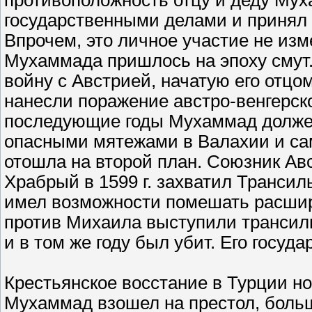
противоположность отцу и деду Му
государственными делами и принял 
Впрочем, это личное участие не из
Мухаммада пришлось на эпоху смут.
войну с Австрией, начатую его отцом
нанесли поражение австро-венгерско
последующие годы Мухаммад должен
опасными мятежами в Валахии и са
отошла на второй план. Союзник Ав
Храбрый в 1599 г. захватил Трансиль
имел возможности помешать расшире
против Михаила выступили трансиль
и в том же году был убит. Его госуд
Крестьянское восстание в Турции но
Мухаммад взошел на престол, боль