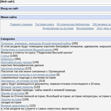
[
Мой сайт
]
Вход на сайт
Меню сайта
Главная страница
Гостевая книга
Историческая библиотека
100 великих в
Аудиолекции по истории
Фотоальбомы
Этот день 
Categories
Генералы, адмиралы, маршалы Второй мировой войны
[295]
В этом разделе будут помещены короткие биографии генералов, адмиралов, маршал
Педагогика и психология Высшей школы
[44]
Вопросы и ответы по курсу "Педагогика Высшей школы"
статьи
[1360]
рефераты
[390]
биографические данные
[149]
короткие биографические данные
писатели-орловцы
[123]
Писатели так или иначе связанные с Орловщиной
современные подходы к изучению истории
[6]
современные подходы к изучению истории
Документы, источники 20 век
[313]
здесь будут размещаться документы, первоисточники относящиеся к 20 веку.
Великие загадки природы
[120]
Великие загадки природы: тайны живой и неживой природы
Лекции по истории
[6]
Лекции по Отечественной истории, Всеобщей истории, истории литературы, истории 
Загадки истории
[109]
загадки истории
Великие авантюристы
[115]
в этом разделе вы узнаете о самых известных авантюристах