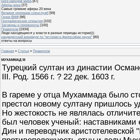
Боги народов мира
[87]
Аферы века
[37]
Самые громкие аферы 20 века
Великие операции спецслужб
[99]
Гении ВМФ
[96]
Географические открытия
[102]
Заговоры и перевороты
[100]
Правители
[1934]
Люди находящиеся у власти в разные периоды истории)))
кандидатский минимум по "истории и философии науки"
[80]
ответы на вопросы
Главная
»
Статьи
»
Правители
МУХАММАД III
Турецкий султан из династии Осман
III. Род. 1566 г. ? 22 дек. 1603 г.
В гареме у отца Мухаммада было ст
престол новому султану пришлось у
Но жестокость не являлась отличит
был человек ученый: наставниками е
Дин и переводчик аристотелевской "