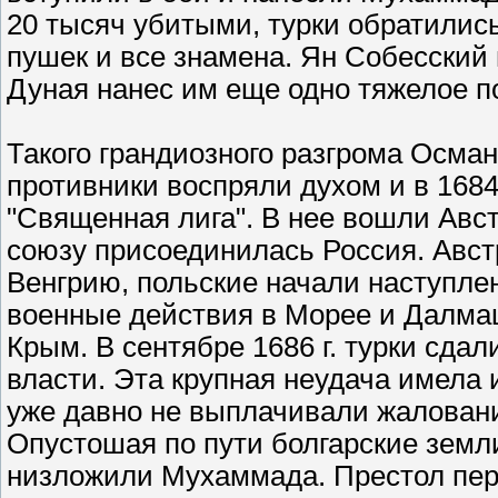
20 тысяч убитыми, турки обратилис
пушек и все знамена. Ян Собесский
Дуная нанес им еще одно тяжелое п
Такого грандиозного разгрома Осман
противники воспряли духом и в 1684
"Священная лига". В нее вошли Авст
союзу присоединилась Россия. Авст
Венгрию, польские начали наступле
военные действия в Морее и Далмац
Крым. В сентябре 1686 г. турки сдал
власти. Эта крупная неудача имела 
уже давно не выплачивали жаловани
Опустошая по пути болгарские земл
низложили Мухаммада. Престол переш