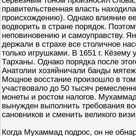
серьезным тоном произносил слова,
правительственная власть находилас
происхождению). Однако влияние ее
водворить в стране порядок. Поэто
неповиновению и самоуправству. Я
держали в страхе все столичное нас
только игрушками. В 1651 г. Кёзему
Тарханы. Однако порядка после этог
Анатолии хозяйничали банды мятежн
Мощное восстание произошло в том 
участвовало до 50 тысяч ремеслен
монеты и ростом налогов. Мухаммад,
вынужден выполнить требования вос
сановников и сменить великого визи
Когда Мухаммад подрос, он не обнар