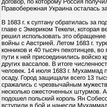
договор, по которому Россия получ
Правобережная Украина осталась за
В 1683 г. к султану обратилась за п
главе с Эмериком Текели, которая в
решил использовать это обращение 
войны с Австрией. Летом 1683 г. ту
конников и 40 тысяч пехотинцев, во 
пути к ней присоединились войско к
других вассалов. В итоге численнос
человек. 14 июля 1683 г. Мухаммад 
осаду. Город защищали всего 13 ты
сражались с чрезвычайным мужеств
несколько ожесточенных штурмов. А 
подошел польский король Ян Собесс
вступили в бой и нанесли Мухаммад