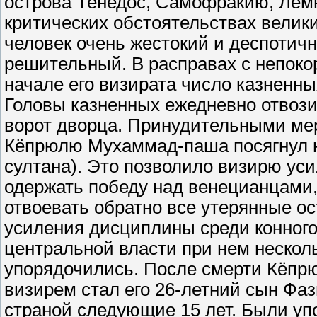
острова Тенедос, Самофракию, Лемн
критических обстоятельствах вели
человек очень жестокий и деспотич
решительный. В расправах с непоко
начале его визирата число казненны
Головы казненных ежедневно отвоз
ворот дворца. Принудительными мер
Кёпрюлю Мухаммад-паша посягнул н
султана). Это позволило визирю ус
одержать победу над венецианцами
отвоевать обратно все утерянные о
усиления дисциплины среди конного
центральной власти при нем несколь
упорядочились. После смерти Кёпр
визирем стал его 26-летний сын Фа
страной следующие 15 лет. Были уп