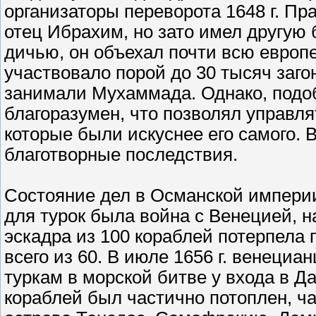
организаторы переворота 1648 г. Пра
отец Ибрахим, но зато имел другую б
дичью, он объехал почти всю европ
участвовало порой до 30 тысяч заг
занимали Мухаммада. Однако, подоб
благоразумен, что позволял управля
которые были искуснее его самого. 
благотворные последствия.
Состояние дел в Османской импери
для турок была война с Венецией, н
эскадра из 100 кораблей потерпела
всего из 60. В июле 1656 г. венеци
туркам в морской битве у входа в Д
кораблей был частично потоплен, ч