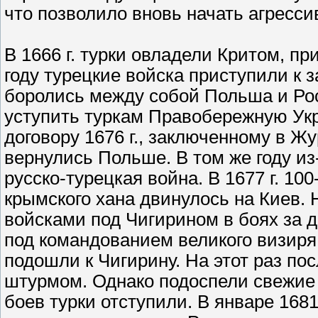
что позволило вновь начать агресс
В 1666 г. турки овладели Критом, п
году турецкие войска приступили к 
боролись между собой Польша и Рос
уступить туркам Правобережную Укр
договору 1676 г., заключенному в Ж
вернулись Польше. В том же году и
русско-турецкая война. В 1677 г. 10
крымского хана двинулось на Киев. 
войсками под Чигирином в боях за д
под командованием великого визиря
подошли к Чигирину. На этот раз по
штурмом. Однако подоспели свежие 
боев турки отступили. В январе 168