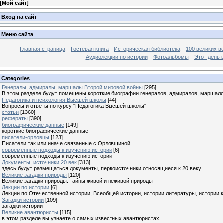
[
Мой сайт
]
Вход на сайт
Меню сайта
Главная страница
Гостевая книга
Историческая библиотека
100 великих в
Аудиолекции по истории
Фотоальбомы
Этот день 
Categories
Генералы, адмиралы, маршалы Второй мировой войны
[295]
В этом разделе будут помещены короткие биографии генералов, адмиралов, маршал
Педагогика и психология Высшей школы
[44]
Вопросы и ответы по курсу "Педагогика Высшей школы"
статьи
[1360]
рефераты
[390]
биографические данные
[149]
короткие биографические данные
писатели-орловцы
[123]
Писатели так или иначе связанные с Орловщиной
современные подходы к изучению истории
[6]
современные подходы к изучению истории
Документы, источники 20 век
[313]
здесь будут размещаться документы, первоисточники относящиеся к 20 веку.
Великие загадки природы
[120]
Великие загадки природы: тайны живой и неживой природы
Лекции по истории
[6]
Лекции по Отечественной истории, Всеобщей истории, истории литературы, истории 
Загадки истории
[109]
загадки истории
Великие авантюристы
[115]
в этом разделе вы узнаете о самых известных авантюристах