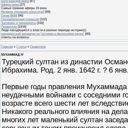
Боги народов мира
[87]
Аферы века
[37]
Самые громкие аферы 20 века
Великие операции спецслужб
[99]
Гении ВМФ
[96]
Географические открытия
[102]
Заговоры и перевороты
[100]
Правители
[1934]
Люди находящиеся у власти в разные периоды истории)))
кандидатский минимум по "истории и философии науки"
[80]
ответы на вопросы
Главная
»
Статьи
»
Правители
МУХАММАД IV
Турецкий султан из династии Османо
Ибрахима. Род. 2 янв. 1642 г. ? 6 янв.
Первые годы правления Мухаммада
неудачными войнами с соседними го
возрасте всего шести лет вследствие
Никакого реального влияния на дела 
многих лет маленький султан заседа