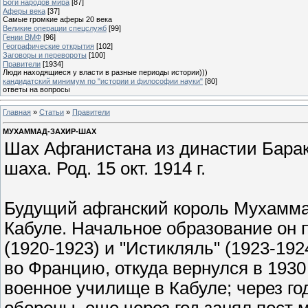
Боги народов мира
[87]
Аферы века
[37]
Самые громкие аферы 20 века
Великие операции спецслужб
[99]
Гении ВМФ
[96]
Географические открытия
[102]
Заговоры и перевороты
[100]
Правители
[1934]
Люди находящиеся у власти в разные периоды истории)))
кандидатский минимум по "истории и философии науки"
[80]
ответы на вопросы
Главная
»
Статьи
»
Правители
МУХАММАД-ЗАХИР-ШАХ
Шах Афганистана из династии Барак
шаха. Род. 15 окт. 1914 г.
Будущий афганский король Мухаммад
Кабуле. Начальное образование он 
(1920-1923) и "Истикляль" (1923-192
во Францию, откуда вернулся в 1930
военное училище в Кабуле; через г