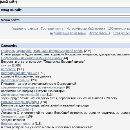
[
Мой сайт
]
Вход на сайт
Меню сайта
Главная страница
Гостевая книга
Историческая библиотека
100 великих в
Аудиолекции по истории
Фотоальбомы
Этот день 
Categories
Генералы, адмиралы, маршалы Второй мировой войны
[295]
В этом разделе будут помещены короткие биографии генералов, адмиралов, маршал
Педагогика и психология Высшей школы
[44]
Вопросы и ответы по курсу "Педагогика Высшей школы"
статьи
[1360]
рефераты
[390]
биографические данные
[149]
короткие биографические данные
писатели-орловцы
[123]
Писатели так или иначе связанные с Орловщиной
современные подходы к изучению истории
[6]
современные подходы к изучению истории
Документы, источники 20 век
[313]
здесь будут размещаться документы, первоисточники относящиеся к 20 веку.
Великие загадки природы
[120]
Великие загадки природы: тайны живой и неживой природы
Лекции по истории
[6]
Лекции по Отечественной истории, Всеобщей истории, истории литературы, истории 
Загадки истории
[109]
загадки истории
Великие авантюристы
[115]
в этом разделе вы узнаете о самых известных авантюристах