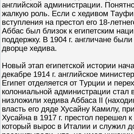
английской администрации. Понятно,
жалкую роль. Если с хедивом Тауфи
вступления на престол его 18-летне
Аббас был близок к египетским нац
поддержку. В 1904 г. англичане был
дворце хедива.
Новый этап египетской истории нач
декабре 1914 г. английское министе
Египет отделяется от Турции и перех
колониальной администрации стал в
низложили хедива Аббаса II (находи
власть его дяде Хусайну Камилу, пр
Хусайна в 1917 г. престол перешел 
который вырос в Италии и служил до