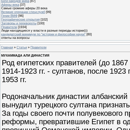
Боги народов мира
[87]
Аферы века
[37]
Самые громкие аферы 20 века
Великие операции спецслужб
[99]
Гении ВМФ
[96]
Географические открытия
[102]
Заговоры и перевороты
[100]
Правители
[1934]
Люди находящиеся у власти в разные периоды истории)))
кандидатский минимум по "истории и философии науки"
[80]
ответы на вопросы
Главная
»
Статьи
»
Правители
МУХАММАДА АЛИ ДИНАСТИЯ
Род египетских правителей (до 1867 гг
1914-1923 гг. - султанов, после 1923
1953 гг.
Родоначальник династии албанский 
вынудил турецкого султана признать
За годы своего почти полувекового 
реформы, превратившие Египет в од