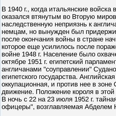
В 1940 г., когда итальянские войска 
оказался втянутым во Вторую миров
наследственную неприязнь к англич
немцам, но вынужден был придержив
после окончания войны в стране на
которое еще усилилось после пораж
войне 1948 г. Население было охва
октябре 1951 г. египетский парламе
англичанами "соуправлении" Судан
египетского государства. Английска
оккупационная, и против нее в зоне
движение. Положение короля в этой
В ночь с 22 на 23 июля 1952 г. тай
офицеры", возглавляемая Абделем Н