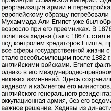
провинций Османской империи. Одн
реорганизация армии и перестройка 
европейскому образцу потребовали 
Мухаммада Али Египет уже был обр
возросло при его преемниках. В 187
политика хедива (так с 1867 г. стал
под контролем кредиторов Египта, п
все сферы государственной жизни с 
стало всеобъемлющим после 1882 г.,
английскими войсками. Египет факт
однако в его международно-правовом
никаких изменений. Здесь сохранили
хедивом и кабинетом его министров.
английского генерального резидента
оккупационная армия, без его ведо
важное решение. Хедивы из династ