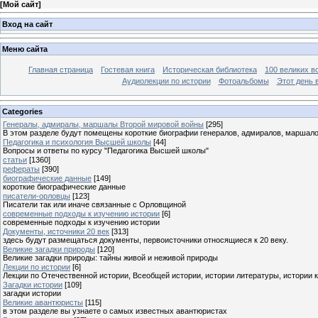
[
Мой сайт
]
Вход на сайт
Меню сайта
Главная страница
Гостевая книга
Историческая библиотека
100 великих в
Аудиолекции по истории
Фотоальбомы
Этот день 
Categories
Генералы, адмиралы, маршалы Второй мировой войны
[295]
В этом разделе будут помещены короткие биографии генералов, адмиралов, маршал
Педагогика и психология Высшей школы
[44]
Вопросы и ответы по курсу "Педагогика Высшей школы"
статьи
[1360]
рефераты
[390]
биографические данные
[149]
короткие биографические данные
писатели-орловцы
[123]
Писатели так или иначе связанные с Орловщиной
современные подходы к изучению истории
[6]
современные подходы к изучению истории
Документы, источники 20 век
[313]
здесь будут размещаться документы, первоисточники относящиеся к 20 веку.
Великие загадки природы
[120]
Великие загадки природы: тайны живой и неживой природы
Лекции по истории
[6]
Лекции по Отечественной истории, Всеобщей истории, истории литературы, истории 
Загадки истории
[109]
загадки истории
Великие авантюристы
[115]
в этом разделе вы узнаете о самых известных авантюристах