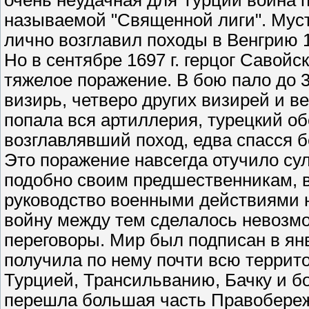
очень неудачная для Турции война п
называемой "Священной лиги". Мус
лично возглавил походы в Венгрию 1
Но в сентябре 1697 г. герцог Савойс
тяжелое поражение. В бою пало до 
визирь, четверо других визирей и в
попала вся артиллерия, турецкий об
возглавлявший поход, едва спасся 
Это поражение навсегда отучило сул
подобно своим предшественникам, в
руководство военными действиями 
войну между тем сделалось невозмо
переговоры. Мир был подписан в янв
получила по нему почти всю террит
Турцией, Трансильванию, Бачку и 
перешла большая часть Правобереж