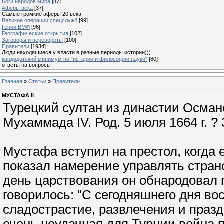
Боги народов мира
[87]
Аферы века
[37]
Самые громкие аферы 20 века
Великие операции спецслужб
[99]
Гении ВМФ
[96]
Географические открытия
[102]
Заговоры и перевороты
[100]
Правители
[1934]
Люди находящиеся у власти в разные периоды истории)))
кандидатский минимум по "истории и философии науки"
[80]
ответы на вопросы
Главная
»
Статьи
»
Правители
МУСТАФА II
Турецкий султан из династии Османо
Мухаммада IV. Род. 5 июля 1664 г. ? 3
Мустафа вступил на престол, когда 
показал намерение управлять страно
день царствования он обнародовал 
говорилось: "С сегодняшнего дня в
сладострастие, развлечения и праздн