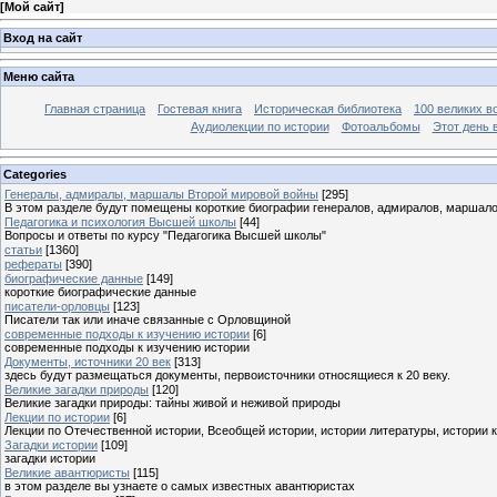
[
Мой сайт
]
Вход на сайт
Меню сайта
Главная страница
Гостевая книга
Историческая библиотека
100 великих в
Аудиолекции по истории
Фотоальбомы
Этот день 
Categories
Генералы, адмиралы, маршалы Второй мировой войны
[295]
В этом разделе будут помещены короткие биографии генералов, адмиралов, маршал
Педагогика и психология Высшей школы
[44]
Вопросы и ответы по курсу "Педагогика Высшей школы"
статьи
[1360]
рефераты
[390]
биографические данные
[149]
короткие биографические данные
писатели-орловцы
[123]
Писатели так или иначе связанные с Орловщиной
современные подходы к изучению истории
[6]
современные подходы к изучению истории
Документы, источники 20 век
[313]
здесь будут размещаться документы, первоисточники относящиеся к 20 веку.
Великие загадки природы
[120]
Великие загадки природы: тайны живой и неживой природы
Лекции по истории
[6]
Лекции по Отечественной истории, Всеобщей истории, истории литературы, истории 
Загадки истории
[109]
загадки истории
Великие авантюристы
[115]
в этом разделе вы узнаете о самых известных авантюристах