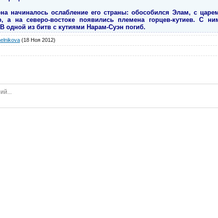
на начиналось ослабление его страны: обособился Элам, с царе
, а на северо-востоке появились племена горцев-кутиев. С н
В одной из битв с кутиями Нарам-Суэн погиб.
elnikova
(18 Ноя 2012)