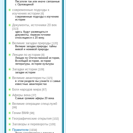
Писатели так или иначе связанные
с Орловщиной
современные подходы к
изучению истории
[6]
современные подходы к изучению
истории
Документы, источники 20 век
[313]
здесь будут размещаться
документы, первоисточники
относящиеся к 20 веку.
Великие загадки природы
[120]
Великие загадки природы: тайны
живой и неживой природы
Лекции по истории
[6]
Лекции по Отечественной истории,
Всеобщей истории, истории
литературы, истории культуры
Загадки истории
[109]
загадки истории
Великие авантюристы
[115]
в этом разделе вы узнаете о самых
известных авантюристах
Боги народов мира
[87]
Аферы века
[37]
Самые громкие аферы 20 века
Великие операции спецслужб
[99]
Гении ВМФ
[96]
Географические открытия
[102]
Заговоры и перевороты
[100]
Правители
[1934]