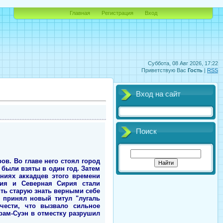
Главная
Регистрация
Вход
Суббота, 08 Авг 2026, 17:22
Приветствую Вас
Гость
|
RSS
Вход на сайт
Поиск
в. Во главе него стоял город
 были взяты в один год. Затем
ниях аккадцев этого времени
мия и Северная Сирия стали
ить старую знать верными себе
 принял новый титул "лугаль
чести, что вызвало сильное
рам-Суэн в отместку разрушил