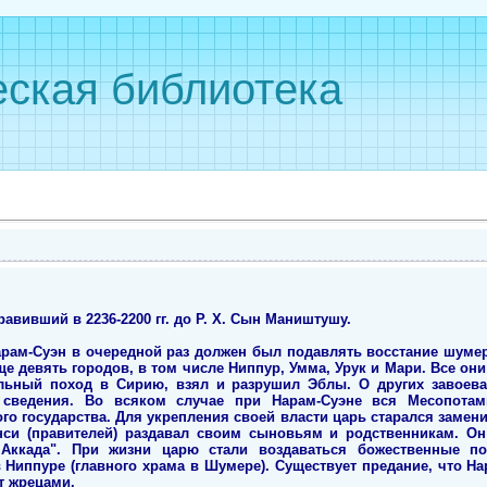
ская библиотека
авивший в 2236-2200 гг. до Р. Х. Сын Маништушу.
арам-Суэн в очередной раз должен был подавлять восстание шумеро
е девять городов, в том числе Ниппур, Умма, Урук и Мари. Все они
льный поход в Сирию, взял и разрушил Эблы. О других завоева
сведения. Во всяком случае при Нарам-Суэне вся Месопота
го государства. Для укрепления своей власти царь старался замен
нси (правителей) раздавал своим сыновьям и родственникам. Он
 Аккада". При жизни царю стали воздаваться божественные по
 Ниппуре (главного храма в Шумере). Существует предание, что На
т жрецами.