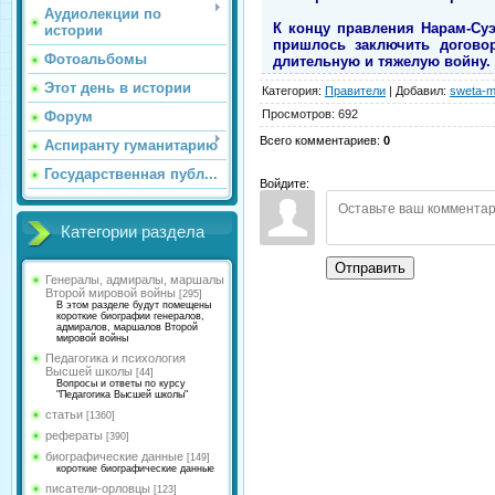
Аудиолекции по
К концу правления Нарам-Суэ
истории
пришлось заключить договор
Фотоальбомы
длительную и тяжелую войну. 
Этот день в истории
Категория
:
Правители
|
Добавил
:
sweta-m
Просмотров
:
692
Форум
Всего комментариев
:
0
Аспиранту гуманитарию
Государственная публ...
Войдите:
Категории раздела
Отправить
Генералы, адмиралы, маршалы
Второй мировой войны
[295]
В этом разделе будут помещены
короткие биографии генералов,
адмиралов, маршалов Второй
мировой войны
Педагогика и психология
Высшей школы
[44]
Вопросы и ответы по курсу
"Педагогика Высшей школы"
статьи
[1360]
рефераты
[390]
биографические данные
[149]
короткие биографические данные
писатели-орловцы
[123]