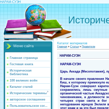
НАРАМ-СУЭН
Историче
Каталог материалов
Меню сайта
Главная
»
Статьи
»
Правители
НАРАМ-СУЭН
Главная страница
НАРАМ-СУЭН
Гостевая книга
Историческая
Царь Аккада (Месопотамия), пр
библиотека
В начале своего правления Н
100 великих войн
Киш, к которому примкнуло ещ
Нарам-Суэн совершил карате
Каталог статей
сохранились лишь смутные 
Исторические термины
органической частью Аккадско
чиновниками, а должности э
авторское соглашение
четырех стран света и бог
негодование жрецов Энлиля в
Пользовательское сог...
этот храм и за это был прокля