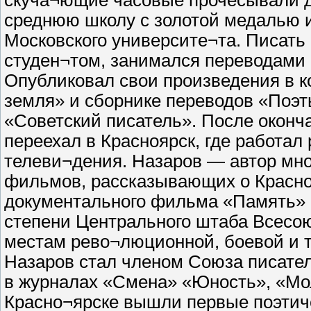
скуча¬ющие часовые прочесывали де
среднюю школу с золотой медалью и
Московского университе¬та. Писать
студен¬том, занимался переводами 
Опубликовал свои произведения в 
земля» и сборнике переводов «Поэ
«Советский писатель». После оконча
переехал в Красноярск, где работал
телеви¬дения. Назаров — автор мн
фильмов, рассказывающих о Красноя
документального фильма «Память» о
степени Центрального штаба Всесо
местам рево¬люционной, боевой и тр
Назаров стал членом Союза писател
в журналах «Смена» «Юность», «Мол
Красно¬ярске вышли первые поэтичес