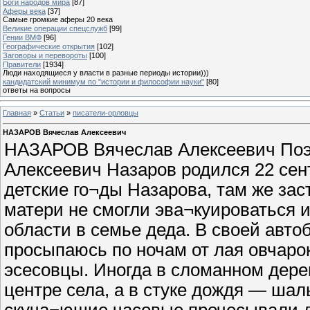
Боги народов мира
[87]
Аферы века
[37]
Самые громкие аферы 20 века
Великие операции спецслужб
[99]
Гении ВМФ
[96]
Географические открытия
[102]
Заговоры и перевороты
[100]
Правители
[1934]
Люди находящиеся у власти в разные периоды истории)))
кандидатский минимум по "истории и философии науки"
[80]
ответы на вопросы
Главная
»
Статьи
»
писатели-орловцы
НАЗАРОВ Вячеслав Алексеевич
НАЗАРОВ Вячеслав Алексеевич Поэт
Алексеевич Назаров родился 22 сент
детские го¬ды Назарова, там же зас
матери не смогли эва¬куироваться 
области в семье деда. В своей авто
просыпаюсь по ночам от лая овчарок
эсесовцы. Иногда в сломанном дерев
центре села, а в стуке дождя — ша