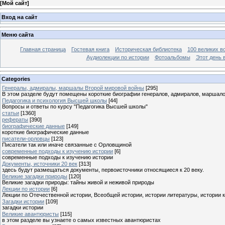
[
Мой сайт
]
Вход на сайт
Меню сайта
Главная страница
Гостевая книга
Историческая библиотека
100 великих в
Аудиолекции по истории
Фотоальбомы
Этот день 
Categories
Генералы, адмиралы, маршалы Второй мировой войны
[295]
В этом разделе будут помещены короткие биографии генералов, адмиралов, маршал
Педагогика и психология Высшей школы
[44]
Вопросы и ответы по курсу "Педагогика Высшей школы"
статьи
[1360]
рефераты
[390]
биографические данные
[149]
короткие биографические данные
писатели-орловцы
[123]
Писатели так или иначе связанные с Орловщиной
современные подходы к изучению истории
[6]
современные подходы к изучению истории
Документы, источники 20 век
[313]
здесь будут размещаться документы, первоисточники относящиеся к 20 веку.
Великие загадки природы
[120]
Великие загадки природы: тайны живой и неживой природы
Лекции по истории
[6]
Лекции по Отечественной истории, Всеобщей истории, истории литературы, истории 
Загадки истории
[109]
загадки истории
Великие авантюристы
[115]
в этом разделе вы узнаете о самых известных авантюристах