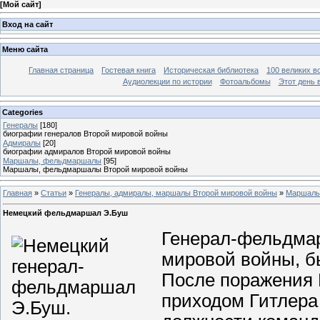
[
Мой сайт
]
Вход на сайт
Меню сайта
Главная страница
Гостевая книга
Историческая библиотека
100 великих в
Аудиолекции по истории
Фотоальбомы
Этот день 
Categories
Генералы
[180]
биографии генералов Второй мировой войны
Адмиралы
[20]
биографии адмиралов Второй мировой войны
Маршалы, фельдмаршалы
[95]
Маршалы, фельдмаршалы Второй мировой войны
Главная
»
Статьи
»
Генералы, адмиралы, маршалы Второй мировой войны
»
Маршалы
Немецкий фельдмаршал Э.Буш
Генерал-фельдмар
мировой войны, б
После поражения Г
приходом Гитлера 