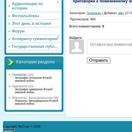
приговорен к пожизненному з
Аудиолекции по
истории
Категория
:
Генералы
|
Добавил
:
alex
(27 
Фотоальбомы
Просмотров
:
984
Этот день в истории
Всего комментариев
:
0
Форум
Войдите:
Аспиранту гуманитарию
Государственная публ...
Отправить
Категории раздела
Генералы
[180]
биографии генералов Второй
мировой войны
Адмиралы
[20]
биографии адмиралов Второй
мировой войны
Маршалы, фельдмаршалы
[95]
Маршалы, фельдмаршалы Второй
мировой войны
Copyright MyCorp © 2026