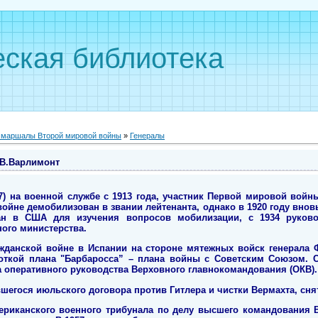
ская библиотека
, маршалы Второй мировой войны
»
Генералы
 В.Варлимонт
7) на военной службе с 1913 года, участник Первой мировой войн
ойне демобилизован в звании лейтенанта, однако в 1920 году внов
н в США для изучения вопросов мобилизации, с 1934 руков
ого министерства.
ажданской войне в Испании на стороне мятежных войск генерала Ф
откой плана "Барбаросса” – плана войны с Советским Союзом. С 
а оперативного руководства Верховного главнокомандования (ОКВ).
шегося июльского договора против Гитлера и чистки Вермахта, снят
риканского военного трибунала по делу высшего командования В