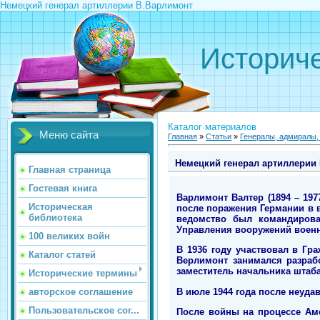
Немецкий генерал артиллерии В.Варлимонт
Историче
Каталог материалов
Меню сайта
Главная
»
Статьи
»
Генералы, адмиралы
Немецкий генерал артиллерии
Главная страница
Гостевая книга
Варлимонт Валтер (1894 – 197
Историческая
после поражения Германии в в
библиотека
ведомство был командирова
Управления вооружений военн
100 великих войн
В 1936 году участвовал в Гр
Каталог статей
Верлимонт занимался разраб
заместитель начальника штаб
Исторические термины
В июле 1944 года после неудав
авторское соглашение
Пользовательское сог...
После войны на процессе Аме