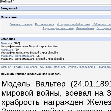
[
Мой сайт
]
Вход на сайт
Меню сайта
Главная страница
Гостевая книга
Историческая библиотека
100 великих в
Аудиолекции по истории
Фотоальбомы
Этот день 
Categories
Генералы
[180]
биографии генералов Второй мировой войны
Адмиралы
[20]
биографии адмиралов Второй мировой войны
Маршалы, фельдмаршалы
[95]
Маршалы, фельдмаршалы Второй мировой войны
Главная
»
Статьи
»
Генералы, адмиралы, маршалы Второй мировой войны
»
Маршалы
Немецкий генерал-фельдмаршал В.Модель
Модель Вальтер (24.01.189
мировой войны, воевал на 
храбрость награжден Железн