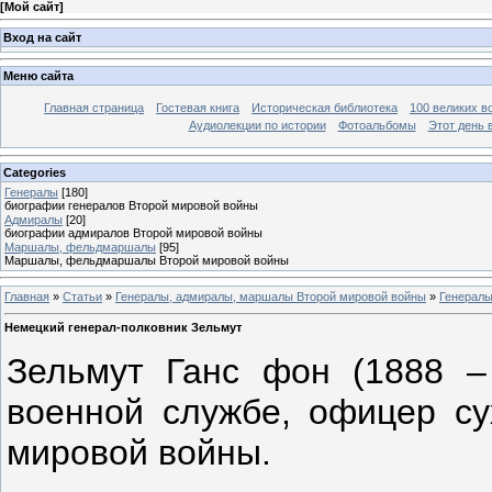
[
Мой сайт
]
Вход на сайт
Меню сайта
Главная страница
Гостевая книга
Историческая библиотека
100 великих в
Аудиолекции по истории
Фотоальбомы
Этот день 
Categories
Генералы
[180]
биографии генералов Второй мировой войны
Адмиралы
[20]
биографии адмиралов Второй мировой войны
Маршалы, фельдмаршалы
[95]
Маршалы, фельдмаршалы Второй мировой войны
Главная
»
Статьи
»
Генералы, адмиралы, маршалы Второй мировой войны
»
Генерал
Немецкий генерал-полковник Зельмут
Зельмут Ганс фон (1888 –
военной службе, офицер су
мировой войны.