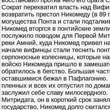
восстановил против него его брата 
Сократ перехватил власть над Вифи
возвратить престол Никомеду (в 89 г
могущества Понта и стали подталки
Никомед вторгся в понтийские земл
послужило поводом для Первой Мит
реки Амний, куда Никомед привел н
начале вифинцы стали теснить понт
серпоносные колесницы, которые н
войско Никомеда пришло в замешател
обратилось в бегство. Большая час
оставшимися бежал в Пафлагонию. 
пленных и всех их отпустил по дома
заслужил себе славу милосердного.
Митридата, он в короткий срок заня
государство, Никомед долго скиталс