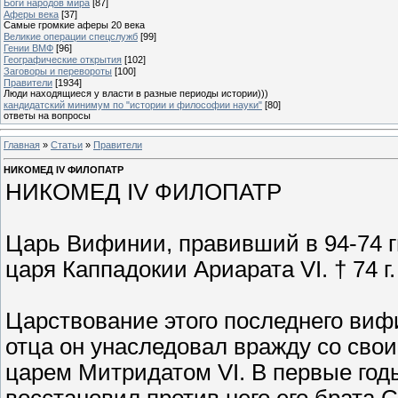
Боги народов мира
[87]
Аферы века
[37]
Самые громкие аферы 20 века
Великие операции спецслужб
[99]
Гении ВМФ
[96]
Географические открытия
[102]
Заговоры и перевороты
[100]
Правители
[1934]
Люди находящиеся у власти в разные периоды истории)))
кандидатский минимум по "истории и философии науки"
[80]
ответы на вопросы
Главная
»
Статьи
»
Правители
НИКОМЕД IV ФИЛОПАТР
НИКОМЕД IV ФИЛОПАТР
Царь Вифинии, правивший в 94-74 гг.
царя Каппадокии Ариарата VI. † 74 г. 
Царствование этого последнего виф
отца он унаследовал вражду со сво
царем Митридатом VI. В первые го