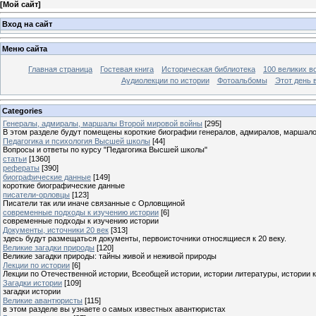
[
Мой сайт
]
Вход на сайт
Меню сайта
Главная страница
Гостевая книга
Историческая библиотека
100 великих в
Аудиолекции по истории
Фотоальбомы
Этот день 
Categories
Генералы, адмиралы, маршалы Второй мировой войны
[295]
В этом разделе будут помещены короткие биографии генералов, адмиралов, маршал
Педагогика и психология Высшей школы
[44]
Вопросы и ответы по курсу "Педагогика Высшей школы"
статьи
[1360]
рефераты
[390]
биографические данные
[149]
короткие биографические данные
писатели-орловцы
[123]
Писатели так или иначе связанные с Орловщиной
современные подходы к изучению истории
[6]
современные подходы к изучению истории
Документы, источники 20 век
[313]
здесь будут размещаться документы, первоисточники относящиеся к 20 веку.
Великие загадки природы
[120]
Великие загадки природы: тайны живой и неживой природы
Лекции по истории
[6]
Лекции по Отечественной истории, Всеобщей истории, истории литературы, истории 
Загадки истории
[109]
загадки истории
Великие авантюристы
[115]
в этом разделе вы узнаете о самых известных авантюристах