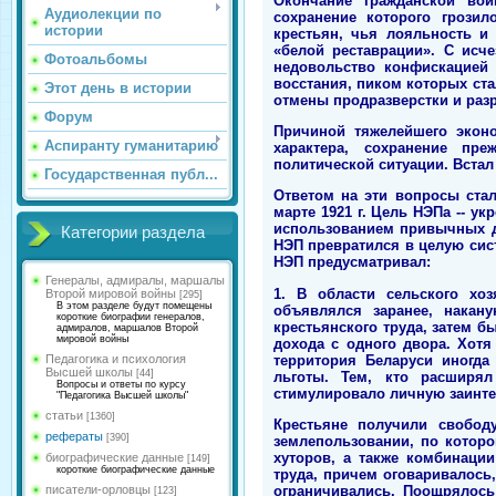
Окончание гражданской во
Аудиолекции по
сохранение которого грози
истории
крестьян, чья лояльность и
«белой реставрации». С исч
Фотоальбомы
недовольство конфискацией
восстания, пиком которых ст
Этот день в истории
отмены продразверстки и раз
Форум
Причиной тяжелейшего эконо
Аспиранту гуманитарию
характера, сохранение пр
политической ситуации. Вста
Государственная публ...
Ответом на эти вопросы стал
марте 1921 г. Цель НЭПа -- у
использованием привычных дл
Категории раздела
НЭП превратился в целую сист
НЭП предусматривал:
Генералы, адмиралы, маршалы
1. В области сельского хоз
Второй мировой войны
[295]
В этом разделе будут помещены
объявлялся заранее, накан
короткие биографии генералов,
крестьянского труда, затем б
адмиралов, маршалов Второй
мировой войны
дохода с одного двора. Хотя
территория Беларуси иногда
Педагогика и психология
Высшей школы
[44]
льготы. Тем, кто расширял
Вопросы и ответы по курсу
стимулировало личную заинте
"Педагогика Высшей школы"
статьи
[1360]
Крестьяне получили свобод
рефераты
[390]
землепользовании, по котор
хуторов, а также комбинаци
биографические данные
[149]
короткие биографические данные
труда, причем оговаривалось
ограничивались. Поощрялось
писатели-орловцы
[123]