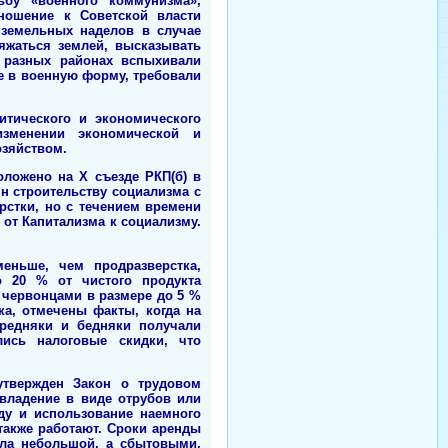
бу «военного коммунизма»,
ношение к Советской власти
 земельных наделов в случае
яжаться землей, высказывать
 разных районах вспыхивали
е в военную форму, требовали
итического и экономического
изменении экономической и
озяйством.
оложено на X съезде РКП(б) в
ян строительству социализма с
рстки, но с течением времени
 от Капитализма к социализму.
меньше, чем продразверстка,
о 20 % от чистого продукта
о червонцами в размере до 5 %
ка, отмечены факты, когда на
ередняки и бедняки получали
лись налоговые скидки, что
утвержден Закон о трудовом
владение в виде отрубов или
ду и использование наемного
также работают. Сроки аренды
ыла небольшой, а сбытовыми,