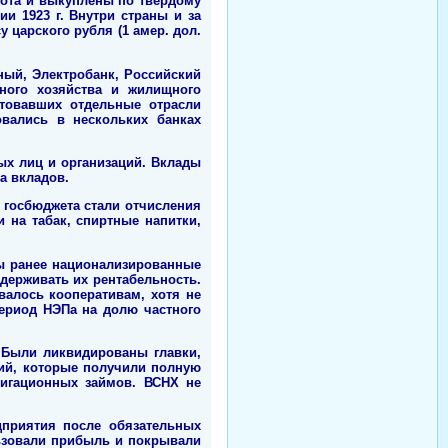
рота и выкуплены по твердому
ции 1923 г. Внутри страны и за
царского рубля (1 амер. дол.
ный, Электробанк, Российский
ного хозяйства и жилищного
итовавших отдельные отрасли
вались в нескольких банках
ых лиц и организаций. Вклады
а вкладов.
 госбюджета стали отчисления
 на табак, спиртные напитки,
ы ранее национализированные
держивать их рентабельность.
валось кооперативам, хотя не
ериод НЭПа на долю частного
 Были ликвидированы главки,
ий, которые получили полную
лигационных займов. ВСНХ не
дприятия после обязательных
ьзовали прибыль и покрывали