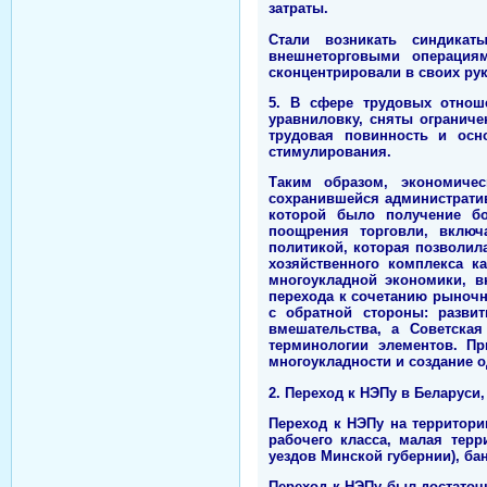
затраты.
Стали возникать синдикат
внешнеторговыми операциям
сконцентрировали в своих рук
5. В сфере трудовых отнош
уравниловку, сняты ограниче
трудовая повинность и осн
стимулирования.
Таким образом, экономиче
сохранившейся административ
которой было получение бо
поощрения торговли, включ
политикой, которая позволил
хозяйственного комплекса к
многоукладной экономики, в
перехода к сочетанию рыночн
с обратной стороны: разви
вмешательства, а Советская
терминологии элементов. П
многоукладности и создание 
2. Переход к НЭПу в Беларуси
Переход к НЭПу на территори
рабочего класса, малая тер
уездов Минской губернии), ба
Переход к НЭПу был достаточн