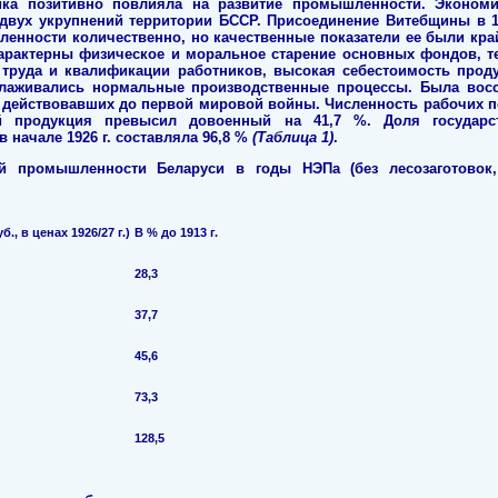
ика позитивно повлияла на развитие промышленности. Экономи
двух укрупнений территории БССР. Присоединение Витебщины в 19
нности количественно, но качественные показатели ее были крайн
рактерны физическое и моральное старение основных фондов, тех
труда и квалификации работников, высокая себестоимость проду
алаживались нормальные производственные процессы. Была вос
действовавших до первой мировой войны. Численность рабочих п
й продукция превысил довоенный на 41,7 %. Доля государст
начале 1926 г. составляла 96,8 %
(
Таблица 1)
.
ой промышлен
ности Беларуси в годы НЭПа (без
лесозаготово
., в ценах 1926/27 г.)
В % до 1913 г.
28,3
37,7
45,6
73,3
128,5