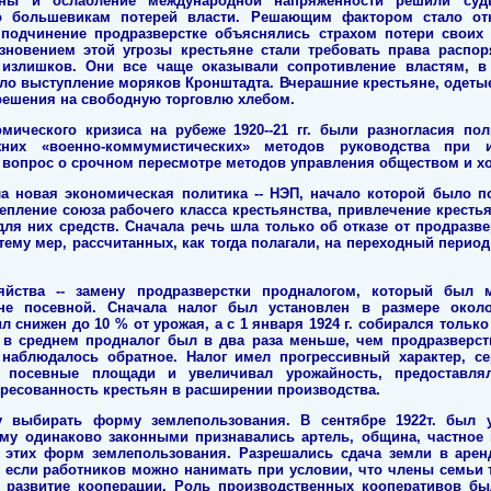
йны и ослабление международной напряженности решили судь
ло большевикам потерей власти. Решающим фактором стало от
 подчинение продразверстке объяснялись страхом потери своих
езновением этой угрозы крестьяне стали требовать права распор
 излишков. Они все чаще оказывали сопротивление властям, в
ало выступление моряков Кронштадта. Вчерашние крестьяне, одеты
решения на свободную торговлю хлебом.
мического кризиса на рубеже 1920--21 гг. были разногласия пол
ежних «военно-коммумистических» методов руководства при 
л вопрос о срочном пересмотре методов управления обществом и х
а новая экономическая политика -- НЭП, начало которой было п
крепление союза рабочего класса крестьянства, привлечение кресть
я них средств. Сначала речь шла только об отказе от продразве
ему мер, рассчитанных, как тогда полагали, на переходный период
яйства -- замену продразверстки продналогом, который был 
уне посевной. Сначала налог был установлен в размере окол
ыл снижен до 10 % от урожая, а с 1 января 1924 г. собирался тольк
 в среднем продналог был в два раза меньше, чем продразверст
 наблюдалось обратное. Налог имел прогрессивный характер, с
 посевные площади и увеличивал урожайность, предоставля
ресованность крестьян в расширении производства.
у выбирать форму землепользования. В сентябре 1922т. был 
ому одинаково законными признавались артель, община, частное 
и этих форм землепользования. Разрешались сдача земли в арен
, если работников можно нанимать при условии, что члены семьи 
 развитие кооперации. Роль производственных кооперативов б