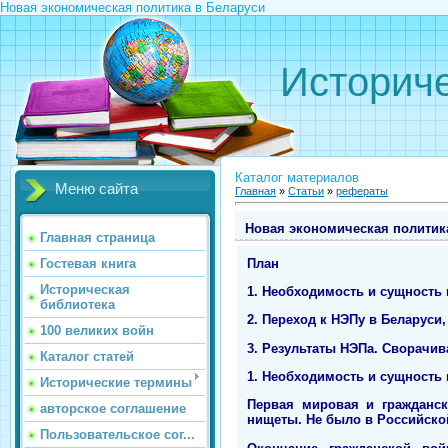
Новая экономическая политика в Беларуси
Историче
Каталог материалов
Меню сайта
Главная
»
Статьи
»
рефераты
Новая экономическая политик
Главная страница
План
Гостевая книга
Историческая
1. Необходимость и сущность
библиотека
2. Переход к НЭПу в Беларуси
100 великих войн
3. Результаты НЭПа. Сворачив
Каталог статей
1. Необходимость и сущнос
ть
Исторические термины
Первая мировая и гражданс
авторское соглашение
нищеты. Не было в Российской
Пользовательское сог...