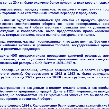
 концу 20-х гг. было охвачено более половины всех крестьянских х
предусматривал продажу излишков, оставшиеся у крестьянина пос
й торговле был естественным итогом перевода к продналогу.
о излишки будут использоваться для обмена на продукты фабри
стного хозяйственного оборота как через кооперативные орг
ограничить частный обмен местными рынками или натуральны
гражданам и кооперативам было предоставлено право «обменив
ты, которые остались посла выплаты натурального налога.
ида торговли: частная, кооперативная и государственная. Все они
 наиболее активен в розничной торговле, государственные орга
 и розничных продавцов.
редита НЭП предусматривал проведение денежной реформы, ав
ольников, к ее подготовке были привлечены опытные специал
наменитой реформы С.Ю. Витте в 1895--1897 гг.
 в обращение червонцы, которые обменивались на золото (1 че
стого золота). Одновременно в 1922 и 1923 гг. были выпуще
убль образца 1922 г. равнялся 10000 старых рублей, по второй -- 
сматривался не как деньги в полном смысле слова, а как особы
еспечения кредитных операций. До лета 1923 г. червонец не выход
етов, но весной-летом 1923 г. чрезмерная эмиссия его вызвала с
онец проник в розничный оборот.
сь в феврале 1924 г. Одновременно были выпущены казначейские би