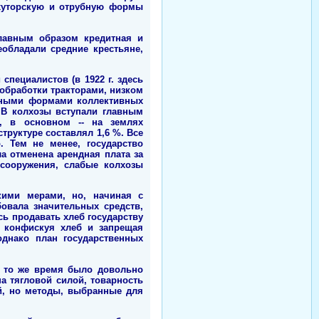
а хуторскую и отрубную формы
главным образом кредитная и
еобладали средние крестьяне,
специалистов (в 1922 г. здесь
 обработки тракторами, низком
овными формами коллективных
 В колхозы вступали главным
х, в основном -- на землях
труктуре составлял 1,6 %. Все
 Тем не менее, государство
а отменена арендная плата за
 сооружения, слабые колхозы
кими мерами, но, начиная с
бовала значительных средств,
сь продавать хлеб государству
, конфискуя хлеб и запрещая
однако план государственных
в то же время было довольно
а тягловой силой, товарность
ий, но методы, выбранные для