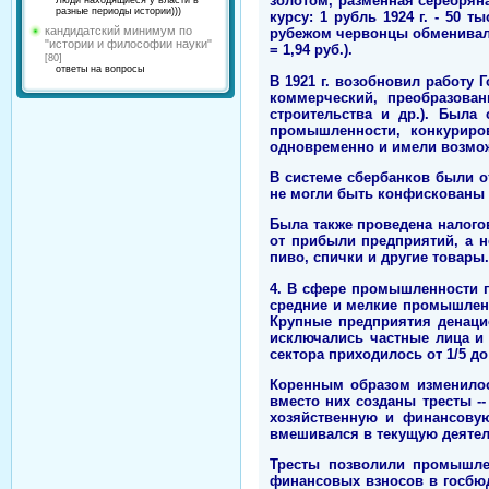
золотом, разменная серебрян
Люди находящиеся у власти в
разные периоды истории)))
курсу: 1 рубль 1924 г. - 50 т
кандидатский минимум по
рубежом червонцы обменивали
"истории и философии науки"
= 1,94 руб.).
[80]
ответы на вопросы
В 1921 г. возобновил работу
коммерческий, преобразова
строительства и др.). Была
промышленности, конкуриро
одновременно и имели возмож
В системе сбербанков были о
не могли быть конфискованы 
Была также проведена налого
от прибыли предприятий, а н
пиво, спички и другие товары.
4. В сфере промышленности 
средние и мелкие промышленн
Крупные предприятия денацио
исключались частные лица и
сектора приходилось от 1/5 д
Коренным образом изменилос
вместо них созданы тресты 
хозяйственную и финансовую
вмешивался в текущую деятель
Тресты позволили промышлен
финансовых взносов в госбю