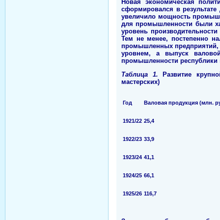
Новая экономическая полит
сформировался в результате 
увеличило мощность промышле
для промышленности были ха
уровень производительности 
Тем не менее, постепенно н
промышленных предприятий, 
уровнем, а выпуск валово
промышленности республики в 
Таблица 1.
Развитие крупн
мастерских)
Год
Валовая продукция (млн. руб
1921/22
25,4
1922/23
33,9
1923/24
41,1
1924/25
66,1
1925/26
116,7