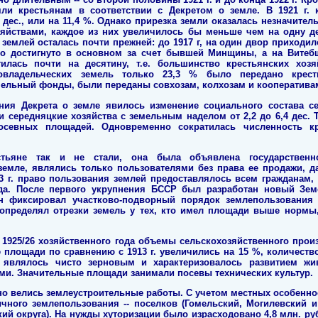
ли крестьянам в соответствии с Декретом о земле. В 1921 г. 
 дес., или на 11,4 %. Однако прирезка земли оказалась незначител
яйствами, каждое из них увеличилось бы меньше чем на одну дес
емлей осталась почти прежней: до 1917 г, на один двор приходилось
ло достигнуто в основном за счет бывшей Минщины, а на Витеб
илась почти на десятину, т.е. большинство крестьянских хоз
новладельческих земель только 23,3 % было передано крес
мельный фонды, были переданы совхозам, колхозам и кооператива
ния Декрета о земле явилось изменение социального состава се
и середняцкие хозяйства с земельным наделом от 2,2 до 6,4 дес. 
севных площадей. Одновременно сократилась численность кр
стьяне так и не стали, она была объявлена государственно
земле, являлись только пользователями без права ее продажи, да
 г. право пользования землей предоставлялось всем гражданам,
да. После первого укрупнения БССР был разработан новый Зе
Он фиксировал участково-подворный порядок землепользования
, определял отрезки земель у тех, кто имел площади выше нормы
 1925/26 хозяйственного года объемы сельскохозяйственного прои
площади по сравнению с 1913 г. увеличились на 15 %, количество 
е являлось чисто зерновым и характеризовалось развитием ж
и. Значительные площади занимали посевы технических культур.
но велись землеустроительные работы. С учетом местных особенно
ного землепользования -- поселков (Гомельский, Могилевский и
ий округа). На нужды хуторизации было израсходовано 4,8 млн. руб