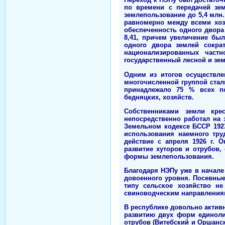
по времени с передачей зем
землепользование до 5,4 млн.
равномерно между всеми хоз
обеспеченность одного двора з
8,41, причем увеличение бы
одного двора землей сократ
национализированных част
государственный лесной и зе
Одним из итогов осуществле
многочисленной группой стал
принадлежало 75 % всех по
бедняцких, хозяйств.
Собственниками земли кре
непосредственно работал на 
Земельном кодексе БССР 1923
использования наемного тру
действие с апреля 1926 г. 
развитие хуторов и отрубов
формы землепользования.
Благодаря НЭПу уже в начале
довоенного уровня. Посевные 
типу сельское хозяйство н
свиноводческим направлениям
В республике довольно актив
развитию двух форм единолич
отрубов (Витебский и Оршанск