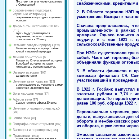
Писатели так или иначе связанные
снабженческими, кредитными к
с Орловщиной
современные подходы к
2. В Области торговли НЭП 
изучению истории
[6]
усмотрению. Возврат к частно
современные подходы к изучению
истории
Сначала предполагалось, чт
Документы, источники 20 век
промышленности в рамках ме
[313]
здесь будут размещаться
ярмарках. Однако попытка 
документы, первоисточники
неудачу, и с мая 1921 г. 
относящиеся к 20 веку.
сельскохозяйственные продук
Великие загадки природы
[120]
Великие загадки природы: тайны
живой и неживой природы
При НЭПе существовали три в
собой. Частный торговец был
Лекции по истории
[6]
Лекции по Отечественной истории,
объединяли функции оптовых
Всеобщей истории, истории
литературы, истории культуры
3. В области финансов и к
Загадки истории
[109]
комиссар финансов Г.Я. Сок
загадки истории
участвовавший в проведении з
Великие авантюристы
[115]
в этом разделе вы узнаете о самых
известных авантюристах
В 1922 г. Госбанк выпустил
золотым рублям = 7,74 г чи
Боги народов мира
[87]
деноминации. По первой один р
Аферы века
[37]
равен 100 руб. образца 1922 г.
Самые громкие аферы 20 века
Великие операции спецслужб
Первоначально червонец рас
[99]
деньги, выпускавшиеся для об
Гении ВМФ
[96]
оборота и межбанковских расч
Географические открытия
[102]
из оборота, и уже летом черв
Заговоры и перевороты
[100]
Эмиссия совзнаков закончила
Правители
[1934]