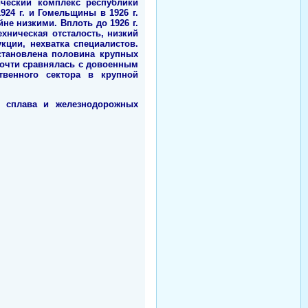
ческий комплекс республики
24 г. и Гомельщины в 1926 г.
е низкими. Вплоть до 1926 г.
ническая отсталость, низкий
кции, нехватка специалистов.
становлена половина крупных
очти сравнялась с довоенным
венного сектора в крупной
к, сплава и железнодорожных