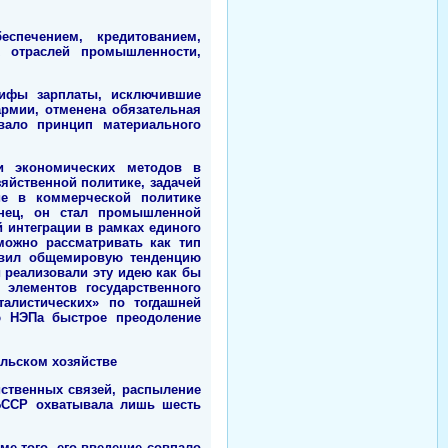
спечением, кредитованием,
х отраслей промышленности,
рифы зарплаты, исключившие
армии, отменена обязательная
вало принцип материального
и экономических методов в
яйственной политике, задачей
ие в коммерческой политике
онец, он стал промышленной
 интеграции в рамках единого
можно рассматривать как тип
ловил общемировую тенденцию
 реализовали эту идею как бы
элементов государственного
талистических» по тогдашней
ю НЭПа быстрое преодоление
льском хозяйстве
йственных связей, распыление
 БССР охватывала лишь шесть
ме того, его введение совпало