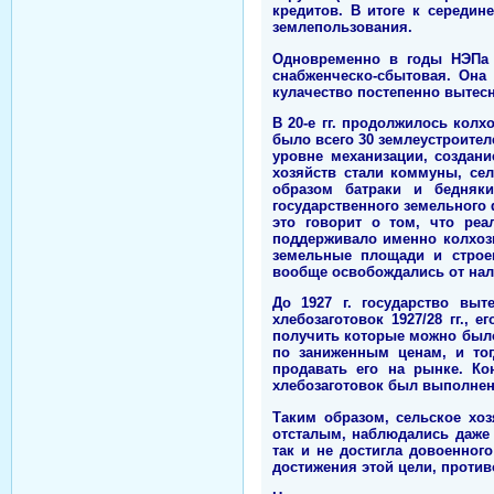
кредитов. В итоге к середин
землепользования.
Одновременно в годы НЭПа в
снабженческо-сбытовая. Она 
кулачество постепенно вытес
В 20-е гг. продолжилось колх
было всего 30 землеустроител
уровне механизации, создан
хозяйств стали коммуны, се
образом батраки и бедняки
государственного земельного 
это говорит о том, что ре
поддерживало именно колхозы
земельные площади и строен
вообще освобождались от нал
До 1927 г. государство вы
хлебозаготовок 1927/28 гг.,
получить которые можно было 
по заниженным ценам, и тог
продавать его на рынке. Ко
хлебозаготовок был выполнен
Таким образом, сельское хо
отсталым, наблюдались даже 
так и не достигла довоенног
достижения этой цели, против