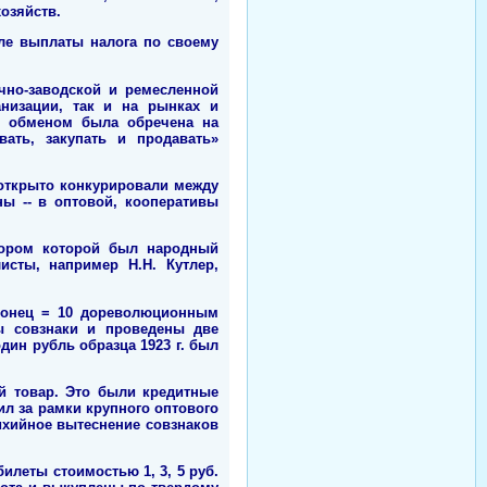
озяйств.
ле выплаты налога по своему
чно-заводской и ремесленной
анизации, так и на рынках и
м обменом была обречена на
ать, закупать и продавать»
 открыто конкурировали между
ны -- в оптовой, кооперативы
тором которой был народный
исты, например Н.Н. Кутлер,
рвонец = 10 дореволюционным
ны совзнаки и проведены две
один рубль образца 1923 г. был
й товар. Это были кредитные
ил за рамки крупного оптового
тихийное вытеснение совзнаков
леты стоимостью 1, 3, 5 руб.