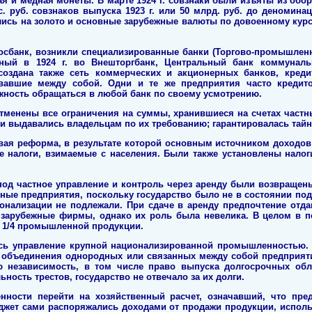
ая и медная монеты. В марте 1924 г. совзнаки были изъяты из обо
ыс. руб. совзнаков выпуска 1923 г. или 50 млрд. руб. до деномина
сь на золото и основные зарубежные валюты по довоенному курсу 
 Госбанк, возникли специализированные банки (Торгово-промышлен
нный в 1924 г. во Внешторгбанк, Центральный банк коммуналь
 создана также сеть коммерческих и акционерных банков, кред
вавшие между собой. Одни и те же предприятия часто кредито
ность обращаться в любой банк по своему усмотрению.
тменены все ограничения на суммы, хранившиеся на счетах частн
и выдавались владельцам по их требованию; гарантировалась тайн
вая реформа, в результате которой основным источником доходов
е налоги, взимаемые с населения. Были также установлены налоги
под частное управление и контроль через аренду были возвращен
ые предприятия, поскольку государство было не в состоянии под
нализации не подлежали. При сдаче в аренду предпочтение отда
 зарубежные фирмы, однако их роль была невелика. В целом в п
о 1/4 промышленной продукции.
ь управление крупной национализированной промышленностью.
-- объединения однородных или связанных между собой предприят
 независимость, в том числе право выпуска долгосрочных об
ность трестов, государство не отвечало за их долги.
ности перейти на хозяйственный расчет, означавший, что пре
джет сами распоряжались доходами от продажи продукции, испол