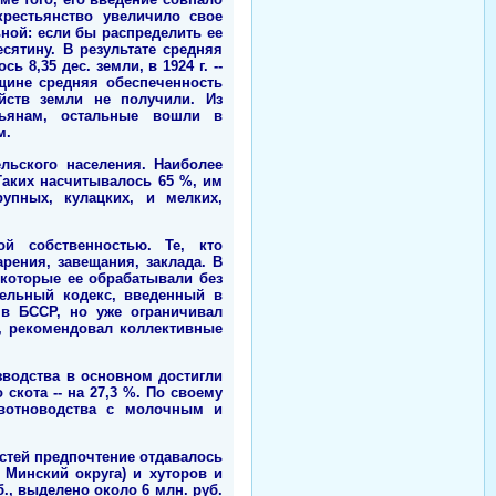
крестьянство увеличило свое
ьной: если бы распределить ее
ятину. В результате средняя
 8,35 дес. земли, в 1924 г. --
щине средняя обеспеченность
яйств земли не получили. Из
тьянам, остальные вошли в
м.
льского населения. Наиболее
Таких насчитывалось 65 %, им
упных, кулацких, и мелких,
й собственностью. Те, кто
рения, завещания, заклада. В
 которые ее обрабатывали без
мельный кодекс, введенный в
 в БССР, но уже ограничивал
, рекомендовал коллективные
зводства в основном достигли
скота -- на 27,3 %. По своему
ивотноводства с молочным и
стей предпочтение отдавалось
 Минский округа) и хуторов и
., выделено около 6 млн. руб.