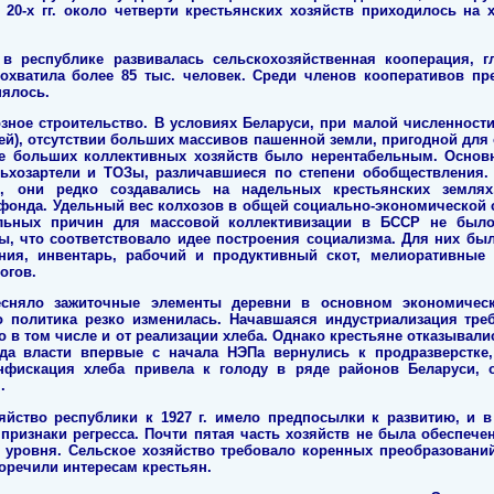
е 20-х гг. около четверти крестьянских хозяйств приходилось н
 республике развивалась сельскохозяйственная кооперация, 
охватила более 85 тыс. человек. Среди членов кооперативов пр
нялось.
озное строительство. В условиях Беларуси, при малой численности 
ей), отсутствии больших массивов пашенной земли, пригодной для
ие больших коллективных хозяйств было нерентабельным. Осн
льхозартели и ТОЗы, различавшиеся по степени обобществления.
, они редко создавались на надельных крестьянских земля
фонда. Удельный вес колхозов в общей социально-экономической с
альных причин для массовой коллективизации в БССР не было.
, что соответствовало идее построения социализма. Для них был
ия, инвентарь, рабочий и продуктивный скот, мелиоративные
огов.
тесняло зажиточные элементы деревни в основном экономичес
 его политика резко изменилась. Начавшаяся индустриализация тре
в том числе и от реализации хлеба. Однако крестьяне отказывали
да власти впервые с начала НЭПа вернулись к продразверстке
нфискация хлеба привела к голоду в ряде районов Беларуси, 
.
зяйство республики к 1927 г. имело предпосылки к развитию, и 
признаки регресса. Почти пятая часть хозяйств не была обеспечен
о уровня. Сельское хозяйство требовало коренных преобразован
оречили интересам крестьян.