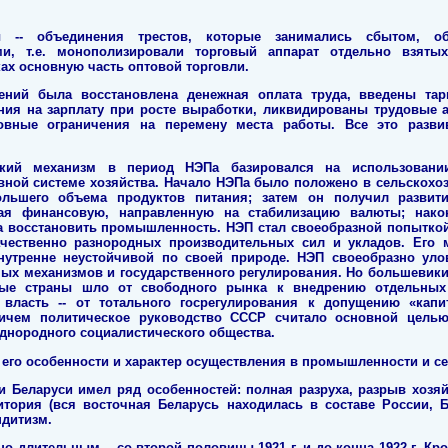
ы -- объединения трестов, которые занимались сбытом, обе
и, т.е. монополизировали торговый аппарат отдельно взяты
ах основную часть оптовой торговли.
ений была восстановлена денежная оплата труда, введены та
ния на зарплату при росте выработки, ликвидированы трудовые 
овные ограничения на перемену места работы. Все это разви
ский механизм в период НЭПа базировался на использовани
ной системе хозяйства. Начало НЭПа было положено в сельскохоз
льшего объема продуктов питания; затем он получил развит
ая финансовую, направленную на стабилизацию валюты; нак
а восстановить промышленность. НЭП стал своеобразной попыткой
ачественно разнородных производительных сил и укладов. Его 
нутренне неустойчивой по своей природе. НЭП своеобразно у
ых механизмов и государственного регулирования. Но большевики
тые страны шло от свободного рынка к внедрению отдельных 
 власть -- от тотального госрегулирования к допущению «капи
ричем политическое руководство СССР считало основной цель
однородного социалистического общества.
, его особенности и характер осуществления в пром
ышленности и се
и Беларуси имел ряд особенностей: полная разруха, разрыв хозя
ритория (вся восточная Беларусь находилась в составе России,
ндитизм.
о длительным -- со второй половины 1921 г. и до конца 1922 г. Кро