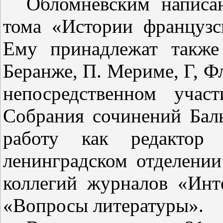
Обломневским написа
тома «Истории французс
Ему принадле­жат такж
Беранже, П. Мериме, Г, Фл
непосредственном учас
Собрания сочинений Баль
работу как редактор 
ленинградском отделении
коллегий журналов «Инт
«Во­просы литературы».