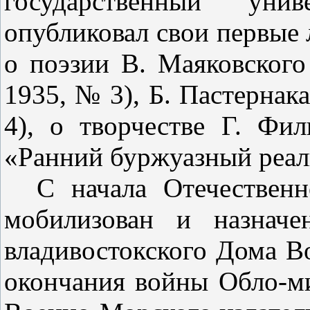
государственный уни
опубликовал свои первые 
о поэзии В. Маяковского
1935, № 3), Б. Пастернак
4), о твор­честве Г. Фи
«Ранний буржуазный реали
С начала Отечествен
мобили­зован и назнач
владивостокского Дома В
окончания войны
Обло-
м