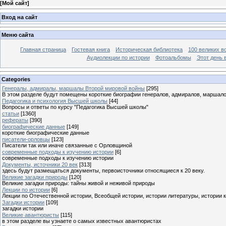
[
Мой сайт
]
Вход на сайт
Меню сайта
Главная страница
Гостевая книга
Историческая библиотека
100 великих в
Аудиолекции по истории
Фотоальбомы
Этот день 
Categories
Генералы, адмиралы, маршалы Второй мировой войны
[295]
В этом разделе будут помещены короткие биографии генералов, адмиралов, маршал
Педагогика и психология Высшей школы
[44]
Вопросы и ответы по курсу "Педагогика Высшей школы"
статьи
[1360]
рефераты
[390]
биографические данные
[149]
короткие биографические данные
писатели-орловцы
[123]
Писатели так или иначе связанные с Орловщиной
современные подходы к изучению истории
[6]
современные подходы к изучению истории
Документы, источники 20 век
[313]
здесь будут размещаться документы, первоисточники относящиеся к 20 веку.
Великие загадки природы
[120]
Великие загадки природы: тайны живой и неживой природы
Лекции по истории
[6]
Лекции по Отечественной истории, Всеобщей истории, истории литературы, истории 
Загадки истории
[109]
загадки истории
Великие авантюристы
[115]
в этом разделе вы узнаете о самых известных авантюристах