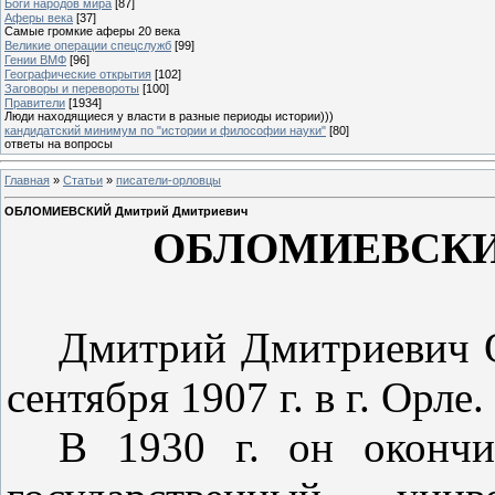
Боги народов мира
[87]
Аферы века
[37]
Самые громкие аферы 20 века
Великие операции спецслужб
[99]
Гении ВМФ
[96]
Географические открытия
[102]
Заговоры и перевороты
[100]
Правители
[1934]
Люди находящиеся у власти в разные периоды истории)))
кандидатский минимум по "истории и философии науки"
[80]
ответы на вопросы
Главная
»
Статьи
»
писатели-орловцы
ОБЛОМИЕВСКИЙ Дмитрий Дмитриевич
ОБЛОМИЕВСКИЙ
Дмитрий Дмитриевич О
сен­тября 1907 г. в г. Орле.
В 1930 г. он окончи