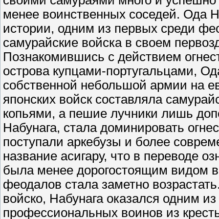
своими самураями много и успешно в
менее воинственных соседей. Ода На
истории, одним из первых среди фе
самурайские войска в своем первоз
Познакомившись с действием огнест
острова купцами-португальцами, Од
собственной небольшой армии на ев
японских войск составляла самурай
копьями, а пешие лучники лишь допо
Набунага, стала доминировать огнес
поступали аркебузы и более соврем
название асигару, что в переводе оз
была менее дорогостоящим видом во
феодалов стала заметно возрастать
войско, Набунага оказался одним из
профессиональных воинов из кресть