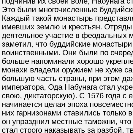
подчинив их своей воле, Набунага 
Это были многочисленные буддийски
Каждый такой монастырь представл
имевших землю и крестьян. Отряды
деятельное участие в феодальных 
заметил, что буддийские монастыри
воинственными. Они были по очере
больше напоминали хорошо укрепле
монахи владели оружием не хуже са
большую часть страны, при этом да
императора, Ода Набунага стал укр
свою, диктаторскую). С 1576 года с 
начинается целая эпоха повсеместн
них гарнизонами ставились только в
он упразднил местные таможни, что
стал строго наказывать за разбой