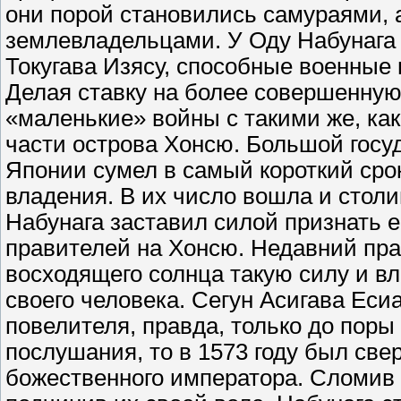
они порой становились самураями, а
землевладельцами. У Оду Набунага
Токугава Изясу, способные военные
Делая ставку на более совершенную
«маленькие» войны с такими же, ка
части острова Хонсю. Большой госу
Японии сумел в самый короткий сро
владения. В их число вошла и столи
Набунага заставил силой признать е
правителей на Хонсю. Недавний пра
восходящего солнца такую силу и вл
своего человека. Сегун Асигава Еси
повелителя, правда, только до поры
послушания, то в 1573 году был свер
божественного императора. Сломив