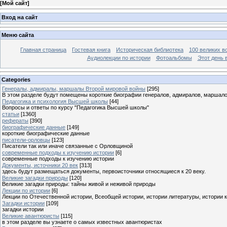
[
Мой сайт
]
Вход на сайт
Меню сайта
Главная страница
Гостевая книга
Историческая библиотека
100 великих в
Аудиолекции по истории
Фотоальбомы
Этот день 
Categories
Генералы, адмиралы, маршалы Второй мировой войны
[295]
В этом разделе будут помещены короткие биографии генералов, адмиралов, маршал
Педагогика и психология Высшей школы
[44]
Вопросы и ответы по курсу "Педагогика Высшей школы"
статьи
[1360]
рефераты
[390]
биографические данные
[149]
короткие биографические данные
писатели-орловцы
[123]
Писатели так или иначе связанные с Орловщиной
современные подходы к изучению истории
[6]
современные подходы к изучению истории
Документы, источники 20 век
[313]
здесь будут размещаться документы, первоисточники относящиеся к 20 веку.
Великие загадки природы
[120]
Великие загадки природы: тайны живой и неживой природы
Лекции по истории
[6]
Лекции по Отечественной истории, Всеобщей истории, истории литературы, истории 
Загадки истории
[109]
загадки истории
Великие авантюристы
[115]
в этом разделе вы узнаете о самых известных авантюристах