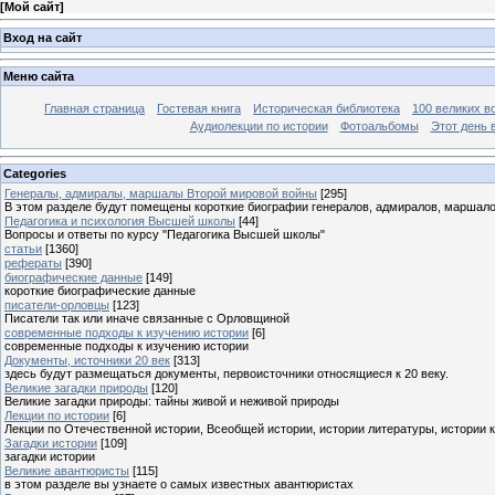
[
Мой сайт
]
Вход на сайт
Меню сайта
Главная страница
Гостевая книга
Историческая библиотека
100 великих в
Аудиолекции по истории
Фотоальбомы
Этот день 
Categories
Генералы, адмиралы, маршалы Второй мировой войны
[295]
В этом разделе будут помещены короткие биографии генералов, адмиралов, маршал
Педагогика и психология Высшей школы
[44]
Вопросы и ответы по курсу "Педагогика Высшей школы"
статьи
[1360]
рефераты
[390]
биографические данные
[149]
короткие биографические данные
писатели-орловцы
[123]
Писатели так или иначе связанные с Орловщиной
современные подходы к изучению истории
[6]
современные подходы к изучению истории
Документы, источники 20 век
[313]
здесь будут размещаться документы, первоисточники относящиеся к 20 веку.
Великие загадки природы
[120]
Великие загадки природы: тайны живой и неживой природы
Лекции по истории
[6]
Лекции по Отечественной истории, Всеобщей истории, истории литературы, истории 
Загадки истории
[109]
загадки истории
Великие авантюристы
[115]
в этом разделе вы узнаете о самых известных авантюристах