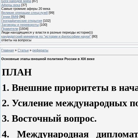
Боги народов мира
[87]
Аферы века
[37]
Самые громкие аферы 20 века
Великие операции спецслужб
[99]
Гении ВМФ
[96]
Географические открытия
[102]
Заговоры и перевороты
[100]
Правители
[1934]
Люди находящиеся у власти в разные периоды истории)))
кандидатский минимум по "истории и философии науки"
[80]
ответы на вопросы
Главная
»
Статьи
»
рефераты
Основные этапы внешней политики России в XIX веке
ПЛАН
1. Внешние приоритеты в нача
2. Усиление международных п
3. Восточный вопрос.
4. Международная диплома