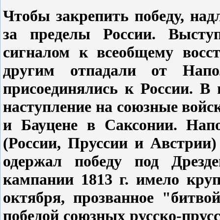
Чтобы закрепить победу, над
за пределы России. Высту
сигналом к всеобщему восс
другим отпадали от Нап
присоединялись к России. В 
наступление на союзные войс
и Бауцене в Саксонии. Нап
(России, Пруссии и Австрии
одержал победу под Дрезд
кампании 1813 г. имело кру
октября, прозванное "битво
победой союзных русско-прус