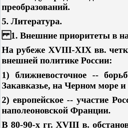
преобразований.
5. Литература.
1. Внешние приоритеты в нач
На рубеже ХVIII-ХIХ вв. чет
внешней политике России:
1) ближневосточное -- борь
Закавказье, на Черном море и
2) европейское -- участие Р
наполеоновской Франции.
В 80-90-х гг. XVIII в. обстан