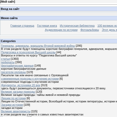
[
Мой сайт
]
Вход на сайт
Меню сайта
Главная страница
Гостевая книга
Историческая библиотека
100 великих в
Аудиолекции по истории
Фотоальбомы
Этот день 
Categories
Генералы, адмиралы, маршалы Второй мировой войны
[295]
В этом разделе будут помещены короткие биографии генералов, адмиралов, маршал
Педагогика и психология Высшей школы
[44]
Вопросы и ответы по курсу "Педагогика Высшей школы"
статьи
[1360]
рефераты
[390]
биографические данные
[149]
короткие биографические данные
писатели-орловцы
[123]
Писатели так или иначе связанные с Орловщиной
современные подходы к изучению истории
[6]
современные подходы к изучению истории
Документы, источники 20 век
[313]
здесь будут размещаться документы, первоисточники относящиеся к 20 веку.
Великие загадки природы
[120]
Великие загадки природы: тайны живой и неживой природы
Лекции по истории
[6]
Лекции по Отечественной истории, Всеобщей истории, истории литературы, истории 
Загадки истории
[109]
загадки истории
Великие авантюристы
[115]
в этом разделе вы узнаете о самых известных авантюристах