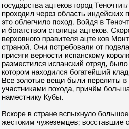
государства ацтеков город Теночтит
проходил через область индейских п
это облегчило поход. Войдя в Тено
и богатством столицы ацтеков. Скор
верховного правителя ацте ков Монт
страной. Они потребовали от подвл
присяги верности испанскому королю
разместился испанский отряд, было
котором находился богатейший клад
Все золотые вещи были перелиты в 
участниками похода, причём больша
наместнику Кубы.
Вскоре в стране вспыхнуло большое
жестоким чужеземцев; восставшие о