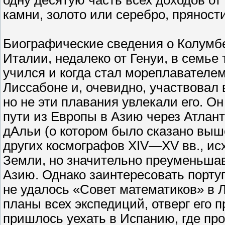
одну десятую часть всех доходов от
камни, золото или серебро, пряност
Биографические сведения о Колумбе 
Италии, недалеко от Генуи, в семье 
учился и когда стал мореплавателем.
Лиссабоне и, очевидно, участвовал 
но не эти плавания увлекали его. О
пути из Европы в Азию через Атлант
дАльи (о котором было сказано выше
других космографов XIV—XV вв., ис
Земли, но значительно преуменьшав
Азию. Однако заинтересовать португ
не удалось «Совет математиков» в
планы всех экспедиций, отверг его 
пришлось уехать в Испанию, где про