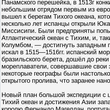
Панамского перешейка, в 1513г конк
небольшим отрядом первым из евро
вышел к берегам Тихого океана, ко
несколько лет испанцы открыли Юкат
Миссисипи. Были предприняты попы
Атлантический океан с Тихим, и, та
Колумбом, — достигнуть западным п
искал в 1515—1516гг. испанский мор
бразильского берета, дошёл до реки
мореплаватели, совершавшие свои 
некоторые географы были настолько
открытого пролива, что заранее нано
Новый план большой экспедиции с ц
Тихий океан и достижения Азии за
королю Фернандо Магеллан, португа