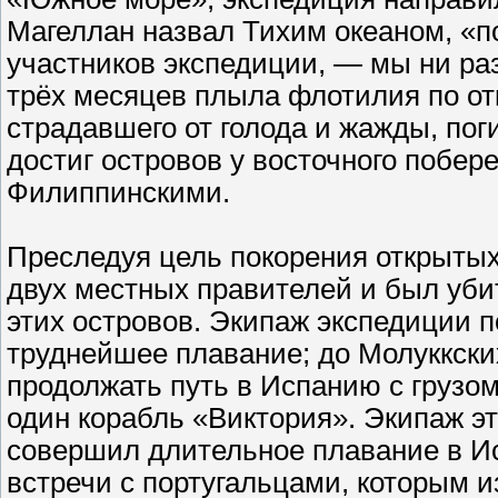
Магеллан назвал Тихим океаном, «по
участников экспедиции, — мы ни ра
трёх месяцев плыла флотилия по от
страдавшего от голода и жажды, поги
достиг островов у восточного побер
Филиппинскими.
Преследуя цель покорения открыты
двух местных правителей и был убит
этих островов. Экипаж экспедиции 
труднейшее плавание; до Молуккских
продолжать путь в Испанию с грузом
один корабль «Виктория». Экипаж э
совершил длительное плавание в И
встречи с португальцами, которым 