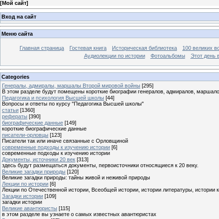
[
Мой сайт
]
Вход на сайт
Меню сайта
Главная страница
Гостевая книга
Историческая библиотека
100 великих в
Аудиолекции по истории
Фотоальбомы
Этот день 
Categories
Генералы, адмиралы, маршалы Второй мировой войны
[295]
В этом разделе будут помещены короткие биографии генералов, адмиралов, маршал
Педагогика и психология Высшей школы
[44]
Вопросы и ответы по курсу "Педагогика Высшей школы"
статьи
[1360]
рефераты
[390]
биографические данные
[149]
короткие биографические данные
писатели-орловцы
[123]
Писатели так или иначе связанные с Орловщиной
современные подходы к изучению истории
[6]
современные подходы к изучению истории
Документы, источники 20 век
[313]
здесь будут размещаться документы, первоисточники относящиеся к 20 веку.
Великие загадки природы
[120]
Великие загадки природы: тайны живой и неживой природы
Лекции по истории
[6]
Лекции по Отечественной истории, Всеобщей истории, истории литературы, истории 
Загадки истории
[109]
загадки истории
Великие авантюристы
[115]
в этом разделе вы узнаете о самых известных авантюристах