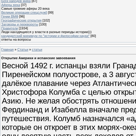
Боги народов мира
[87]
Аферы века
[37]
Самые громкие аферы 20 века
Великие операции спецслужб
[99]
Гении ВМФ
[96]
Географические открытия
[102]
Заговоры и перевороты
[100]
Правители
[1934]
Люди находящиеся у власти в разные периоды истории)))
кандидатский минимум по "истории и философии науки"
[80]
ответы на вопросы
Главная
»
Статьи
»
статьи
Открытие Америки и испанские завоевания
Весной 1492 г. испанцы взяли Гран
Пиренейском полуострове, а 3 август
далёкое плавание через Атлантичес
Христофора Колумба с целью откры
Азию. Не желая обострять отношени
Фердинанд и Изабелла вначале пред
путешествия. Колумб назначался «а
которые он откроет в этих морях-ок