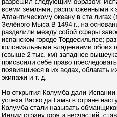
разрешил следующим образом: Испа
всеми землями, расположенными к з
Атлантическому океану в ста лигах 
Зелёного Мыса В 1494 г., на основа
разделили между собой сферы завое
испанском городе Тордесильясе; ра
колониальными владениями обоих го
(свыше 2 тыс. км) западнее вышеук
присвоили себе право преследовать
появившиеся в их водах, облагать и
экипажи и т. д.
Но открытия Колумба дали Испании 
успеха Васко да Гамы в стране нас
Колумба стали называть обманщико
Индии страну горя и несчастий, ст