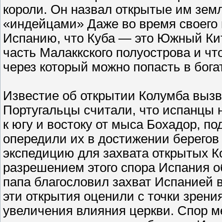
короли. Он назвал открытые им зе
«индейцами» Даже во время своего 
Испанию, что Куба — это Южный Ки
часть Малаккского полуострова и чт
через который можно попасть в бог
Известие об открытии Колумба вызв
Португальцы считали, что испанцы 
к югу и востоку от мыса Бохадор, п
опередили их в достижении берегов
экспедицию для захвата открытых К
разрешением этого спора Испания о
папа благословил захват Испанией 
эти открытия оценили с точки зрени
увеличения влияния церкви. Спор м