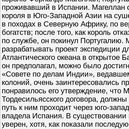
проживавший в Испании. Магеллан с
короля в Юго-Западной Азии на суше
в походах в Северную Африку, по ве
богатств; после того, как король о
по службе, он покинул Португалию. 
разрабатывать проект экспедиции дл
Атлантического океана в открытое Б
он предполагал, можно было достигн
«Совете по делам Индии», ведавше
колоний, очень заинтересовались п
понравилось его утверждение, что М
Тордесильясского договора, должны
путь к ним проходит через юго-зап
владела Испания. В существовании 
уверен, хотя, как показали послед