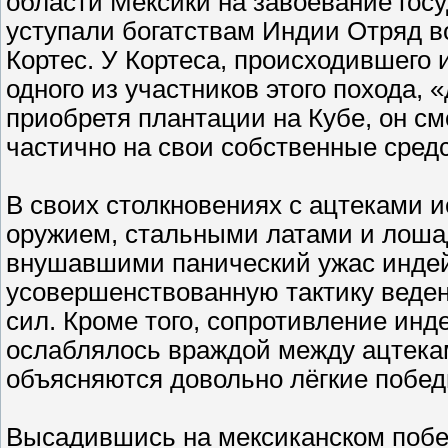
области Мексики на завоевание госуд
уступали богатствам Индии Отряд в
Кортес. У Кортеса, происходившего 
одного из участников этого похода, 
приобретя плантации на Кубе, он см
частично на свои собственные средс
В своих столкновениях с ацтеками 
оружием, стальными латами и лоша
внушавшими панический ужас индей
усовершенствованную тактику веде
сил. Кроме того, сопротивление ин
ослаблялось враждой между ацтека
объясняются довольно лёгкие побед
Высадившись на мексиканском побер