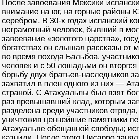
После завоевания Мексики испански
внимание на юг, на горные районы 
серебром. В 30-х годах испанский к
неграмотный человек, бывший в мо
завоевание «золотого царства», госу
богатствах он слышал рассказы от 
во время похода Бальбоа, участнико
человек и с 50 лошадьми он вторгся 
борьбу двух братьев-наследников за
захватил в плен одного из них — Ата
страной. С Атахуальпы был взят бо
раз превышавший клад, которым зав
разделена среди участников отряда, 
уничтожив ценнейшие памятники пер
Атахуальпе обещанной свободы; исп
казнили. После этого Писарро занял