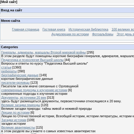
[
Мой сайт
]
Вход на сайт
Меню сайта
Главная страница
Гостевая книга
Историческая библиотека
100 великих в
Аудиолекции по истории
Фотоальбомы
Этот день 
Categories
Генералы, адмиралы, маршалы Второй мировой войны
[295]
В этом разделе будут помещены короткие биографии генералов, адмиралов, маршал
Педагогика и психология Высшей школы
[44]
Вопросы и ответы по курсу "Педагогика Высшей школы"
статьи
[1360]
рефераты
[390]
биографические данные
[149]
короткие биографические данные
писатели-орловцы
[123]
Писатели так или иначе связанные с Орловщиной
современные подходы к изучению истории
[6]
современные подходы к изучению истории
Документы, источники 20 век
[313]
здесь будут размещаться документы, первоисточники относящиеся к 20 веку.
Великие загадки природы
[120]
Великие загадки природы: тайны живой и неживой природы
Лекции по истории
[6]
Лекции по Отечественной истории, Всеобщей истории, истории литературы, истории 
Загадки истории
[109]
загадки истории
Великие авантюристы
[115]
в этом разделе вы узнаете о самых известных авантюристах