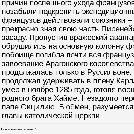
причин поспешного ухода французов 
позабыли подкрепить экспедиционн
французов действовали союзники – 
прекрасно зная свою часть Пиреней
засаду. Пропустив вражеский аванга
обрушились на основную колонну фра
побоище погибла почти вся француз
завоевание Арагонского королевства
продолжалась только в Руссильоне. 
продолжал удерживать в плену Карл
умер в ноябре 1285 года, готовя во
родного брата Хайме. Незадолго пер
папе Сицилию. В обмен, разумеется
главы католической церкви.
Всего комментариев
:
0