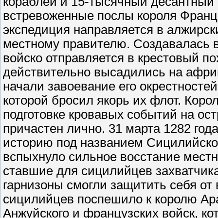
кораблей и 15-тысячный десантный к
встревоженные послы короля Франци
экспедиция направляется в алжирск
местному правителю. Создавалась в
войско отправляется в крестовый п
действительно высадились на африк
начали завоевание его окрестностей,
которой бросил якорь их флот. Коро
подготовке кровавых событий на ост
причастен лично. 31 марта 1282 год
историю под названием Сицилийской
вспыхнуло сильное восстание местно
ставшие для сицилийцев захватчика
гарнизоны смогли защитить себя от
сицилийцев поспешило к королю Ара
Анжуйского и французских войск, ко