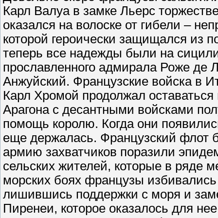
Карл Валуа в замке Льерс торжестве
оказался на волоске от гибели – не
которой героически защищался из п
теперь все надежды были на сицили
прославленного адмирала Роже де Л
Анжуйский. Французские войска в Ит
Карл Хромой продолжал оставаться 
Арагона с десантными войсками по
помощь королю. Когда они появилис
еще держалась. Французский флот б
армию захватчиков поразили эпидем
сельских жителей, которые в ряде м
морских боях французы избивались 
лишившись поддержки с моря и заме
Пиренеи, которое оказалось для не