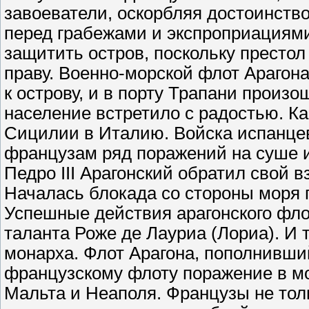
завоеватели, оскорбляя достоинств
перед грабежами и экспроприациями.
защитить остров, поскольку престо
праву. Военно-морской флот Арагон
к острову, и в порту Трапани произ
население встретило с радостью. К
Сицилии в Италию. Войска испанце
французам ряд поражений на суше и
Педро III Арагонский обратил свой 
Началась блокада со стороны моря 
Успешные действия арагонского фло
таланта Роже де Лауриа (Лориа). И 
монарха. Флот Арагона, пополнивш
французскому флоту поражение в мо
Мальта и Неаполя. Французы не то