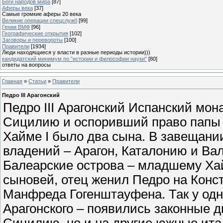
Боги народов мира
[87]
Аферы века
[37]
Самые громкие аферы 20 века
Великие операции спецслужб
[99]
Гении ВМФ
[96]
Географические открытия
[102]
Заговоры и перевороты
[100]
Правители
[1934]
Люди находящиеся у власти в разные периоды истории)))
кандидатский минимум по "истории и философии науки"
[80]
ответы на вопросы
Главная
»
Статьи
»
Правители
Педро III Арагонский
Педро III Арагонский Испанский мон
Сицилию и оспоривший право папы р
Хайме I было два сына. В завещани
владений – Арагон, Каталонию и Ва
Балеарские острова – младшему Ха
сыновей, отец женил Педро на Конс
Манфреда Гогенштауфена. Так у одно
Арагонского – появились законные д