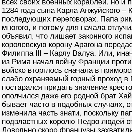
всех своих военных кораблей, но и 
1284 года сына Карла Анжуйского – 
последующих переговорах. Папа римс
многого, и потому для начала отлучи
объявил, что лишает законного испа
королевскую корону Арагона переда
Филиппа III – Карлу Валуа. Или, ина
из Рима начал войну Франции проти
войско вторглось сначала в приморс
слабо охраняемый горный проход в
постарался придать значение кресто
ополчился даже его родной брат Хай
бывает часто в подобных случаях, о
изменила часть знати, поскольку п
подвластных королю Педро людей от
Довольно скоро французы захватили