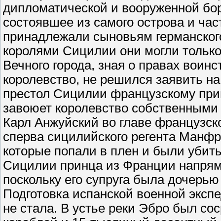
дипломатической и вооруженной бо
состоявшее из самого острова и час
принадлежали сыновьям германского
королями Сицилии они могли только
Вечного города, зная о правах воин
королевство, не решился заявить на
престол Сицилии французскому прин
завоюет королевство собственными 
Карл Анжуйский во главе французско
сперва сицилийского регента Манфр
которые попали в плен и были убит
Сицилии принца из Франции напряму
поскольку его супруга была дочерью
Подготовка испанской военной экс
не стала. В устье реки Эбро был со