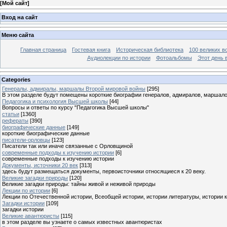
[
Мой сайт
]
Вход на сайт
Меню сайта
Главная страница
Гостевая книга
Историческая библиотека
100 великих в
Аудиолекции по истории
Фотоальбомы
Этот день 
Categories
Генералы, адмиралы, маршалы Второй мировой войны
[295]
В этом разделе будут помещены короткие биографии генералов, адмиралов, маршал
Педагогика и психология Высшей школы
[44]
Вопросы и ответы по курсу "Педагогика Высшей школы"
статьи
[1360]
рефераты
[390]
биографические данные
[149]
короткие биографические данные
писатели-орловцы
[123]
Писатели так или иначе связанные с Орловщиной
современные подходы к изучению истории
[6]
современные подходы к изучению истории
Документы, источники 20 век
[313]
здесь будут размещаться документы, первоисточники относящиеся к 20 веку.
Великие загадки природы
[120]
Великие загадки природы: тайны живой и неживой природы
Лекции по истории
[6]
Лекции по Отечественной истории, Всеобщей истории, истории литературы, истории 
Загадки истории
[109]
загадки истории
Великие авантюристы
[115]
в этом разделе вы узнаете о самых известных авантюристах