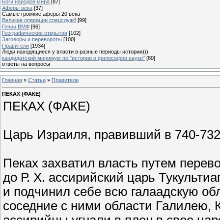
Боги народов мира
[87]
Аферы века
[37]
Самые громкие аферы 20 века
Великие операции спецслужб
[99]
Гении ВМФ
[96]
Географические открытия
[102]
Заговоры и перевороты
[100]
Правители
[1934]
Люди находящиеся у власти в разные периоды истории)))
кандидатский минимум по "истории и философии науки"
[80]
ответы на вопросы
Главная
»
Статьи
»
Правители
ПЕКАХ (ФАКЕ)
ПЕКАХ (ФАКЕ)
Царь Израиля, правивший в 740-732 г
Пеках захватил власть путем перево
до Р. Х. ассирийский царь Тукульти
и подчинил себе всю галаадскую обл
соседние с ними области Галилею, 