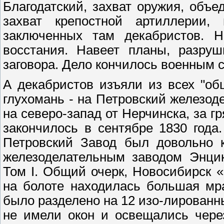
Благодатский, захват оружия, объ
захват крепостной артиллерии,
заключенных там декабристов. Н
восстания. Навеет планы, разруш
заговора. Дело кончилось военным 
А декабристов изъяли из всех "об
глухомань - на Петровский железод
на северо-запад от Нерчинска, за 
закончилось в сентябре 1830 года
Петровский Завод был довольно 
железоделательным заводом Энцик
Том I. Общий очерк, Новосибирск «
на болоте находилась большая мр
было разделено на 12 изо-лированн
не имели окон и освещались чере