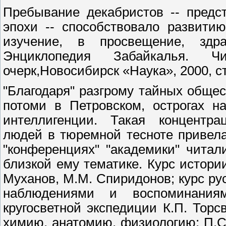
Пребывание декабристов -- предс
эпохи -- способствовало развити
изучение, в просвещение, зд
Энциклопедия Забайкалья. 
очерк,Новосибирск «Наука», 2000, ст
"Благодаря" разгрому тайных обще
потоми в Петровском, острогах н
интеллигенции. Такая концентра
людей в тюремной тесноте привела
"конференциях" "академики" читал
близкой ему тематике. Курс истори
Муханов, М.М. Спиридонов; курс ру
наблюдениями и воспоминания
кругосветной экспедиции К.П. Торс
химию, анатомию, физиологию; П.