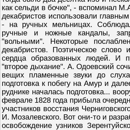
как сельди в бочке", - вспоминал М
декабристов использовали главным
- на ручных мельницах. Соблюдал
ручные и ножные кандалы, зап
"вольными". Некоторые послабл
декабристов. Поэтическое слово 
сердца образованных людей. И п
"второе дыхание". А. Одоевский соч
вещих пламенные звуки до слуха 
подготовка к побегу на Амур и дал
руднике началась подготовка... воор
феврале 1828 года прибыла очередн
участников восстания Черниговского
И. Мозалевского. Вот они-то и разр
освобождение узников Зерентуйско