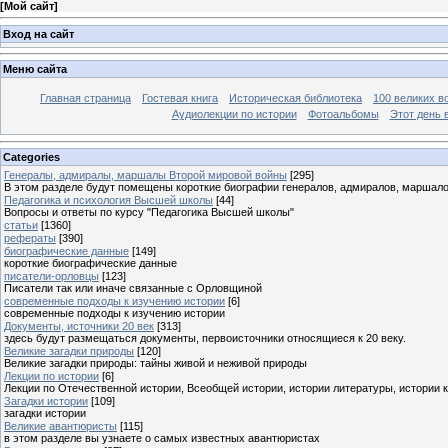
[
Мой сайт
]
Вход на сайт
Меню сайта
Главная страница
Гостевая книга
Историческая библиотека
100 великих в
Аудиолекции по истории
Фотоальбомы
Этот день 
Categories
Генералы, адмиралы, маршалы Второй мировой войны
[295]
В этом разделе будут помещены короткие биографии генералов, адмиралов, маршал
Педагогика и психология Высшей школы
[44]
Вопросы и ответы по курсу "Педагогика Высшей школы"
статьи
[1360]
рефераты
[390]
биографические данные
[149]
короткие биографические данные
писатели-орловцы
[123]
Писатели так или иначе связанные с Орловщиной
современные подходы к изучению истории
[6]
современные подходы к изучению истории
Документы, источники 20 век
[313]
здесь будут размещаться документы, первоисточники относящиеся к 20 веку.
Великие загадки природы
[120]
Великие загадки природы: тайны живой и неживой природы
Лекции по истории
[6]
Лекции по Отечественной истории, Всеобщей истории, истории литературы, истории 
Загадки истории
[109]
загадки истории
Великие авантюристы
[115]
в этом разделе вы узнаете о самых известных авантюристах