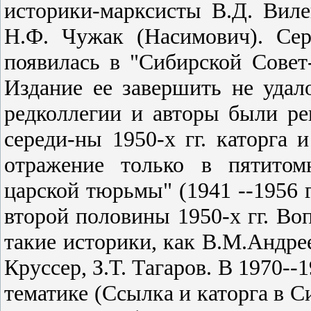
историки-марксисты В.Д. Виле
Н.Ф. Чужак (Насимович). Сер
появилась в "Сибирской Совет-
Издание ее завершить не удал
редколлегии и авторы были ре
середи-ны 1950-х гг. каторга 
отражение только в пятитом
царской тюрьмы" (1941 --1956 гг
второй половины 1950-х гг. Во
такие историки, как В.М.Андрее
Круссер, З.Т. Тагаров. В 1970--
тематике (Ссылка и каторга в Си