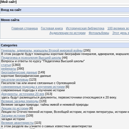
[
Мой сайт
]
Вход на сайт
Меню сайта
Главная страница
Гостевая книга
Историческая библиотека
100 великих в
Аудиолекции по истории
Фотоальбомы
Этот день 
Categories
Генералы, адмиралы, маршалы Второй мировой войны
[295]
В этом разделе будут помещены короткие биографии генералов, адмиралов, маршал
Педагогика и психология Высшей школы
[44]
Вопросы и ответы по курсу "Педагогика Высшей школы"
статьи
[1360]
рефераты
[390]
биографические данные
[149]
короткие биографические данные
писатели-орловцы
[123]
Писатели так или иначе связанные с Орловщиной
современные подходы к изучению истории
[6]
современные подходы к изучению истории
Документы, источники 20 век
[313]
здесь будут размещаться документы, первоисточники относящиеся к 20 веку.
Великие загадки природы
[120]
Великие загадки природы: тайны живой и неживой природы
Лекции по истории
[6]
Лекции по Отечественной истории, Всеобщей истории, истории литературы, истории 
Загадки истории
[109]
загадки истории
Великие авантюристы
[115]
в этом разделе вы узнаете о самых известных авантюристах