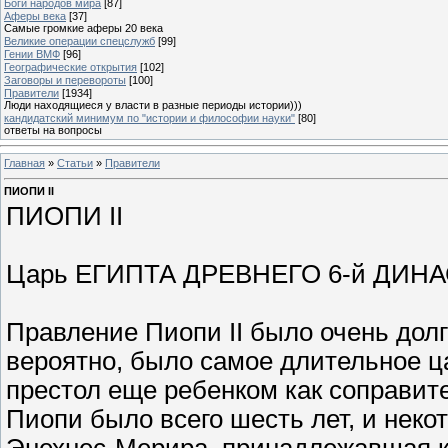
Боги народов мира
[87]
Аферы века
[37]
Самые громкие аферы 20 века
Великие операции спецслужб
[99]
Гении ВМФ
[96]
Географические открытия
[102]
Заговоры и перевороты
[100]
Правители
[1934]
Люди находящиеся у власти в разные периоды истории)))
кандидатский минимум по "истории и философии науки"
[80]
ответы на вопросы
Главная
»
Статьи
»
Правители
ПИОПИ II
ПИОПИ II
Царь ЕГИПТА ДРЕВНЕГО 6-й ДИНАСТИ
Правление Пиопи II было очень долги
вероятно, было самое длительное ц
престол еще ребенком как соправите
Пиопи было всего шесть лет, и неко