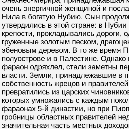
Энехнес-Мерира, принадлежавшая к 
очень энергичной женщиной и посла
Нила в богатую Нубию. Сын продолж
утвердились в этой стране: в Нуби
крепости, прокладывались дороги, о
груженные золотым песком, драгоц
эбеновым деревом. В то же время 
полуострове и в Палестине. Однако 
фараон одряхлел, стали заметны п
власти. Земли, принадлежавшие в 
собственность жрецов и правителей
превратились из царских чиновнико
которых умножались с каждым покол
фараонах 5-й династии, но при Пиоп
гробницы областных правителей нед
значительная часть местных доходов