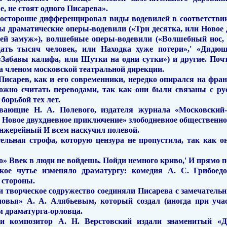
, не стоят одного Писарева».
осторонне дифференцировал виды воде­вилей в соответстви
ны драматические оперы-водевили («Три десятка, или Новое
рей замуж»), волшебные оперы-водевили («Волшебный нос
цать тысяч человек, или Находка хуже потери»,' «Дядюш
«Забавы калифа, или Шутки на одни сутки») и другие. Почт
а членом московской театраль­ной дирекции.
 Писарев, как
и
его современники, неред­ко опирался на фра
можно считать переводами, так как они были связаны с ру
орь­бой тех лет.
вающие Н. А. Полевого, издателя журна­ла «Московский-
и Новое двухдневное приключение» злободневное об­щественно
анжерейный И всем наскучил полевой.
ельная строфа, которую цензура не пропу­стила, так как 
о» Ввек в люди не войдешь. Пойди немного криво,' И прямо 
кое чутье изменяло драматургу: комедия А. С. Грибое
 стороны.
и
творческое содружество соединяли Писарева с замечатель
овья» А. А. Алябьевым, который создал (иног­да при уча
м драматурга-орловца.
 и композитор А. Н. Верстовский издали знаменитый «