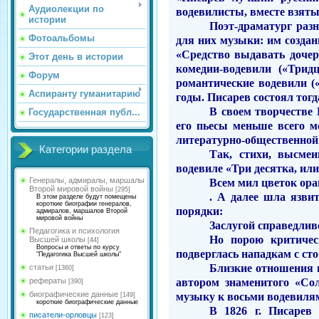
Аудиолекции по
водевилисты, вместе взятые
истории
Поэт-драматург разн
Фотоальбомы
для них музы­ки: им созда
«Средство выдавать до­че
Этот день в истории
комедии-водевили («Трид
Форум
романтические водевили (
Аспиранту гуманитарию
годы. Писарев состоял тогд
В своем творчестве
Государственная публ...
его пьесы мень­ше всего 
литературно-общественной б
Категории раздела
Так, стихи, высмеи
водевиле «Три де­сятка, ил
Генералы, адмиралы, маршалы
Всем мил цветок ор
Второй мировой войны
[295]
.
А далее шла язвит
В этом разделе будут помещены
короткие биографии генералов,
порядки:
адмиралов, маршалов Второй
мировой войны
Заслугой справедлив
Педагогика и психология
Но порою критичес
Высшей школы
[44]
Вопросы и ответы по курсу
подверглась нападкам с сто
"Педагогика Высшей школы"
Близкие отношения
статьи
[1360]
автором знаменитого «Сол
рефераты
[390]
биографические данные
музыку к восьми водеви­ля
[149]
короткие биографические данные
В 1826 г. Писарев
писатели-орловцы
[123]