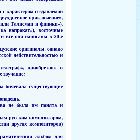
и с характером создаваемой
 двухдневное приключение»,
, или Талисман
и
финики»),
ка напрокат»), восточные
и все они написаны в 20-е
нцузские оригиналы, однако
сской действительностью и
телеграф», приобретают в
е звучание:
она бичевала существующие
попадешь.
дова не была им понята и
ным русским композитором,
стии других композиторов)
Драматический альбом для