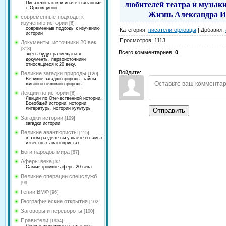
любителей театра и
музыки
Писатели так или иначе связанные
с Орловщиной
Жизнь Александра Ив
современные подходы к
изучению истории
[6]
современные подходы к изучению
Категория
:
писатели-орловцы
|
Добавил
:
истории
Просмотров
:
1113
Документы, источники 20 век
[313]
Всего комментариев
:
0
здесь будут размещаться
документы, первоисточники
относящиеся к 20 веку.
Войдите:
Великие загадки природы
[120]
Великие загадки природы: тайны
живой и неживой природы
Лекции по истории
[6]
Лекции по Отечественной истории,
Всеобщей истории, истории
литературы, истории культуры
Отправить
Загадки истории
[109]
загадки истории
Великие авантюристы
[115]
в этом разделе вы узнаете о самых
известных авантюристах
Боги народов мира
[87]
Аферы века
[37]
Самые громкие аферы 20 века
Великие операции спецслужб
[99]
Гении ВМФ
[96]
Географические открытия
[102]
Заговоры и перевороты
[100]
Правители
[1934]