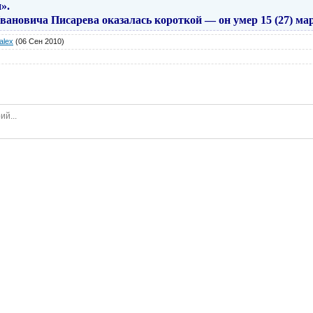
».
ановича Писарева оказалась корот­кой — он умер 15 (27) март
alex
(06 Сен 2010)