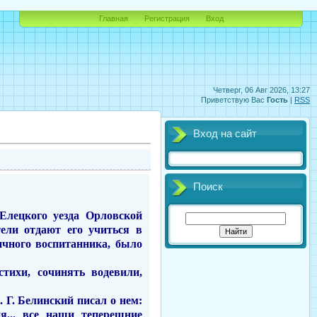
Главная
Регистрация
Вход
Четверг, 06 Авг 2026, 13:27
Приветствую Вас
Гость
|
RSS
Вход на сайт
Поиск
 Елецкого уезда Орловской
тели отдают его учиться в
чного воспи­танника, было
 стихи, сочинять водевили,
 Г. Белинский писал о нем:
я... все наши теперешние