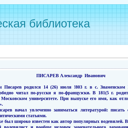
ская библиотека
ч
ПИСАРЕВ
Александр
Иванович
ич
Писарев родился 14 (26) июля !803 г. в с. Знаменском
ободно читал по-русски я по-французски. В 181(5 г. роди­
Москов­ском университете. При выпуске его имя, как отли
».
сарев начал увлеченно
заниматься
лите­ратурой: писать
критическими статьями.
же был широко известен как автор по­пулярных водевилей. В.
 водевилист и вообще человек замечательного даровани