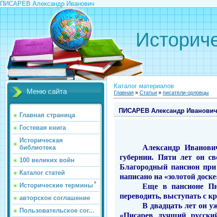
ПИСАРЕВ Александр Иванович
Историче
Каталог материалов
Меню сайта
Главная
»
Статьи
»
писатели-орловцы
ПИСАРЕВ Александр Иванови
Главная страница
Гостевая книга
Историческая
Александр
Иванов
библиотека
губернии. Пяти лет он св
100 великих войн
Благородный пансион при 
Каталог статей
написано на «золотой доске
Исторические термины
Еще в пансионе Пи
переводить, высту­пать с 
авторское соглашение
В двадцать лет он у
Пользовательское сог...
«Писарев лучший русский