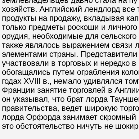
землевладельцев давно стала на пу
хозяйств. Английский лендлорд все 
продукты на продажу, вкладывая ка
только предметы роскоши и личного
орудия, необходимые для сельского
также являлось выражением связи 
элементами страны. Представители 
участвовали в торговых и нередко 
обогащались путем ограбления коло
годах XVIII в., немало удивлялся том
Франции занятие торговлей в Англи
он указывал, что брат лорда Таунш
правительства, ведет широкую торго
лорда Орфорда занимает скромный п
это обстоятельство ничуть не шоки