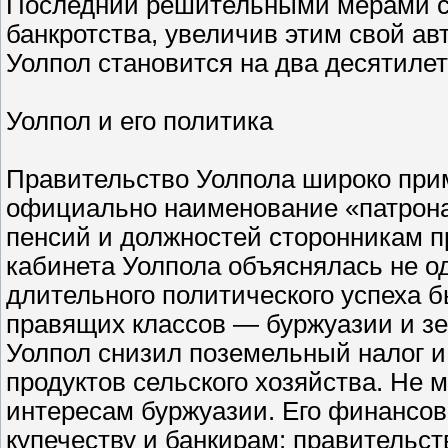
Последний решительными мерами с
банкротства, увеличив этим свой авто
Уолпол становится на два десятиле
Уолпол и его политика
Правительство Уолпола широко прим
официально наименование «патрона
пенсий и должностей сторонникам п
кабинета Уолпола объяснялась не о
длительного политического успеха б
правящих классов — буржуазии и з
Уолпол снизил поземельный налог и
продуктов сельского хозяйства. Не 
интересам буржуазии. Его финансов
купечеству и банкирам: правительст