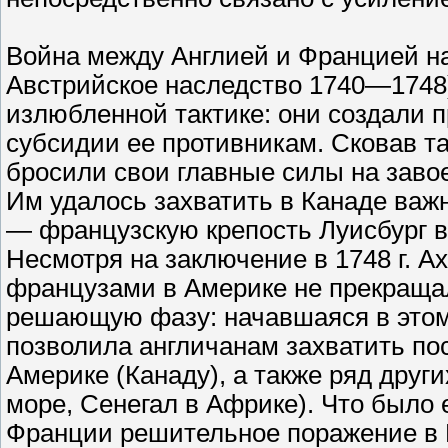
Война между Англией и Францией нач
Австрийское наследство 1740—1748)
излюбленной тактике: они создали 
субсидии ее противникам. Сковав т
бросили свои главные силы на заво
Им удалось захватить в Канаде важ
— французскую крепость Луисбург в у
Несмотря на заключение в 1748 г. А
французами в Америке не прекращала
решающую фазу: начавшаяся в этом
позволила англичанам захватить по
Америке (Канаду), а также ряд друг
море, Сенегал в Африке). Что было
Франции решительное поражение в И