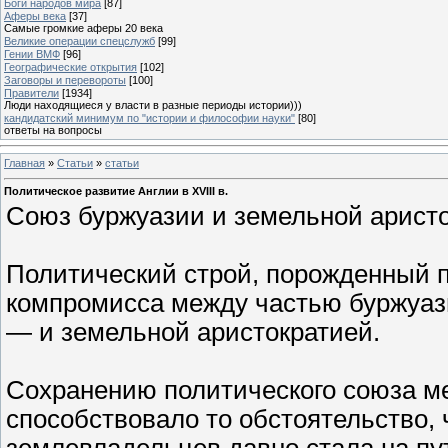
Боги народов мира
[87]
Аферы века
[37]
Самые громкие аферы 20 века
Великие операции спецслужб
[99]
Гении ВМФ
[96]
Географические открытия
[102]
Заговоры и перевороты
[100]
Правители
[1934]
Люди находящиеся у власти в разные периоды истории)))
кандидатский минимум по "истории и философии науки"
[80]
ответы на вопросы
Главная
»
Статьи
»
статьи
Политическое развитие Англии в XVIII в.
Союз буржуазии и земельной аристо
Политический строй, порожденный п
компромисса между частью буржуаз
— и земельной аристократией.
Сохранению политического союза м
способствовало то обстоятельство,