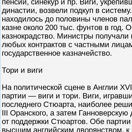
пенсий, синекур и пр. Виги, укрепи
династии, возвели подкуп в систему.
находилось до половины членов пал
казне около 200 тыс. фунтов в год.
казнокрадство. Министры получали 
любых контрактов с частными лицами
государственное казначейство.
Тори и виги
На политической сцене в Англии XVI
партии — виги и тори. Виги, игравш
последнего Стюарта, наиболее реш
III Оранского, а затем Ганноверскую
от поддержки Стюартов. Обе партии
высшим английским дворянством, к 