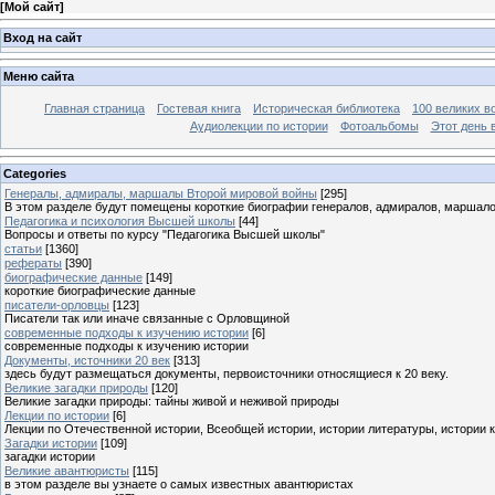
[
Мой сайт
]
Вход на сайт
Меню сайта
Главная страница
Гостевая книга
Историческая библиотека
100 великих в
Аудиолекции по истории
Фотоальбомы
Этот день 
Categories
Генералы, адмиралы, маршалы Второй мировой войны
[295]
В этом разделе будут помещены короткие биографии генералов, адмиралов, маршал
Педагогика и психология Высшей школы
[44]
Вопросы и ответы по курсу "Педагогика Высшей школы"
статьи
[1360]
рефераты
[390]
биографические данные
[149]
короткие биографические данные
писатели-орловцы
[123]
Писатели так или иначе связанные с Орловщиной
современные подходы к изучению истории
[6]
современные подходы к изучению истории
Документы, источники 20 век
[313]
здесь будут размещаться документы, первоисточники относящиеся к 20 веку.
Великие загадки природы
[120]
Великие загадки природы: тайны живой и неживой природы
Лекции по истории
[6]
Лекции по Отечественной истории, Всеобщей истории, истории литературы, истории 
Загадки истории
[109]
загадки истории
Великие авантюристы
[115]
в этом разделе вы узнаете о самых известных авантюристах