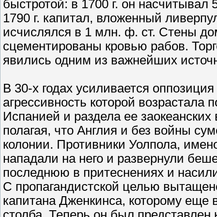
быстротой: в 1700 г. он насчитывал 5
1790 г. капитал, вложенный ливерпу
исчислялся в 1 млн. ф. ст. Стены до
сцементированы кровью рабов. Торг
явились одним из важнейших источн
В 30-х годах усиливается оппозиция
агрессивность которой возрастала п
Испанией и раздела ее заокеанских 
полагая, что Англия и без войны су
колонии. Противники Уолпола, имен
нападали на него и развернули беш
последнюю в притеснениях и насили
С пропагандистской целью вытащено
капитана Дженкинса, которому еще в
столба. Теперь он был представлен 