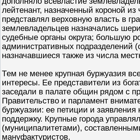
дополняло всевластие землевладель
лейтенант, назначенный короной из
представлял верховную власть в гр
землевладельцев назначались шери
судебные органы округа; большую р
административных подразделений (с
назначавшиеся также из числа мес
Тем не менее крупная буржуазия вс
интересы. Ее представители из бога
заседали в палате общин рядом с п
Правительство и парламент внимат
буржуазии: ее петиции и заявления 
поддержку. Крупные города управл
(муниципалитетами), составленными
мануфактуристов.