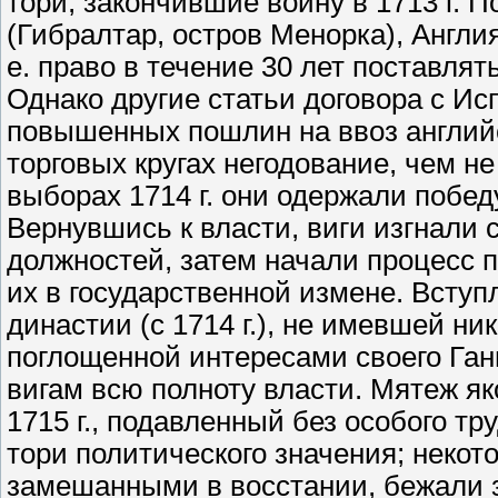
тори, закончившие войну в 1713 г.
(Гибралтар, остров Менорка), Англия
е. право в течение 30 лет поставлят
Однако другие статьи договора с И
повышенных пошлин на ввоз английс
торговых кругах негодование, чем н
выборах 1714 г. они одержали победу
Вернувшись к власти, виги изгнали 
должностей, затем начали процесс 
их в государственной измене. Вступ
династии (с 1714 г.), не имевшей ни
поглощенной интересами своего Га
вигам всю полноту власти. Мятеж як
1715 г., подавленный без особого т
тори политического значения; некот
замешанными в восстании, бежали за