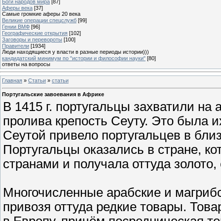
Боги народов мира
[87]
Аферы века
[37]
Самые громкие аферы 20 века
Великие операции спецслужб
[99]
Гении ВМФ
[96]
Географические открытия
[102]
Заговоры и перевороты
[100]
Правители
[1934]
Люди находящиеся у власти в разные периоды истории)))
кандидатский минимум по "истории и философии науки"
[80]
ответы на вопросы
Главная
»
Статьи
»
статьи
Португальские завоевания в Африке
В 1415 г. португальцы захватили на
пролива крепость Сеуту. Это была 
Сеутой привело португальцев в бли
Португальцы оказались в стране, к
странами и получала оттуда золото, 
Многочисленные арабские и магрибс
привозя оттуда редкие товары. Това