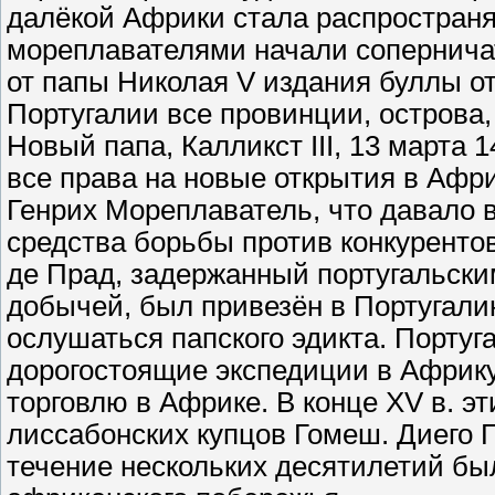
далёкой Африки стала распространя
мореплавателями начали соперничат
от папы Николая V издания буллы от
Португалии все провинции, острова, 
Новый папа, Калликст III, 13 марта 
все права на новые открытия в Афри
Генрих Мореплаватель, что давало 
средства борьбы против конкурентов
де Прад, задержанный португальски
добычей, был привезён в Португали
ослушаться папского эдикта. Португ
дорогостоящие экспедиции в Африку,
торговлю в Африке. В конце XV в. э
лиссабонских купцов Гомеш. Диего 
течение нескольких десятилетий б