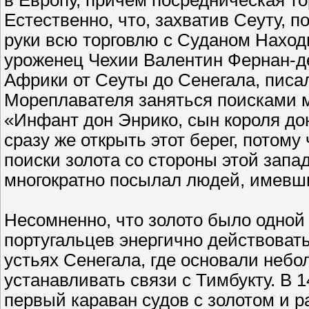
в Европу, причём посредническая т
Естественно, что, захватив Сеуту, 
руки всю торговлю с Суданом Наход
уроженец Чехии Валентин Фернан-д
Африки от Сеуты до Сенегала, писа
Мореплавателя заняться поисками м
«Инфант дон Энрико, сын короля до
сразу же открыть этот берег, потому
поиски золота со стороны этой запа
многократно посылал людей, имевши
Несомненно, что золото было одной
португальцев энергично действовать
устьях Сенегала, где основали неб
устанавливать связи с Тимбукту. В 
первый караван судов с золотом и р