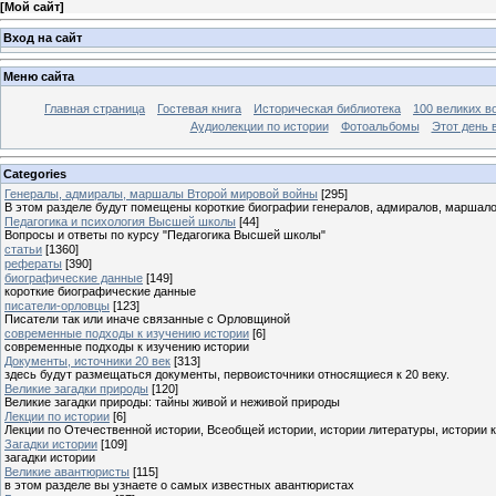
[
Мой сайт
]
Вход на сайт
Меню сайта
Главная страница
Гостевая книга
Историческая библиотека
100 великих в
Аудиолекции по истории
Фотоальбомы
Этот день 
Categories
Генералы, адмиралы, маршалы Второй мировой войны
[295]
В этом разделе будут помещены короткие биографии генералов, адмиралов, маршал
Педагогика и психология Высшей школы
[44]
Вопросы и ответы по курсу "Педагогика Высшей школы"
статьи
[1360]
рефераты
[390]
биографические данные
[149]
короткие биографические данные
писатели-орловцы
[123]
Писатели так или иначе связанные с Орловщиной
современные подходы к изучению истории
[6]
современные подходы к изучению истории
Документы, источники 20 век
[313]
здесь будут размещаться документы, первоисточники относящиеся к 20 веку.
Великие загадки природы
[120]
Великие загадки природы: тайны живой и неживой природы
Лекции по истории
[6]
Лекции по Отечественной истории, Всеобщей истории, истории литературы, истории 
Загадки истории
[109]
загадки истории
Великие авантюристы
[115]
в этом разделе вы узнаете о самых известных авантюристах