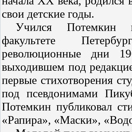
начала
XX
века, родил­ся в
свои детские годы.
Учился Потемкин на
факуль­тете Петербу
революционные дни 19
выходившем под редакцие
первые стихотворения сту
под псевдонимами Пику
Потемкин публиковал сти
«Рапира», «Маски», «Водо