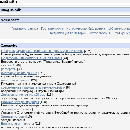
[
Мой сайт
]
Вход на сайт
Меню сайта
Главная страница
Гостевая книга
Историческая библиотека
100 великих в
Аудиолекции по истории
Фотоальбомы
Этот день 
Categories
Генералы, адмиралы, маршалы Второй мировой войны
[295]
В этом разделе будут помещены короткие биографии генералов, адмиралов, маршал
Педагогика и психология Высшей школы
[44]
Вопросы и ответы по курсу "Педагогика Высшей школы"
статьи
[1360]
рефераты
[390]
биографические данные
[149]
короткие биографические данные
писатели-орловцы
[123]
Писатели так или иначе связанные с Орловщиной
современные подходы к изучению истории
[6]
современные подходы к изучению истории
Документы, источники 20 век
[313]
здесь будут размещаться документы, первоисточники относящиеся к 20 веку.
Великие загадки природы
[120]
Великие загадки природы: тайны живой и неживой природы
Лекции по истории
[6]
Лекции по Отечественной истории, Всеобщей истории, истории литературы, истории 
Загадки истории
[109]
загадки истории
Великие авантюристы
[115]
в этом разделе вы узнаете о самых известных авантюристах