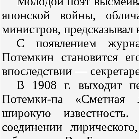
Молодой поэт высмеива
япон­ской войны, обли
министров, пред­сказывал
С появлением журна
Потемкин становится ег
впоследствии — се­кретар
В 1908 г. выходит п
Потемки-па «Сметная 
широкую известность.
соединении лирического,