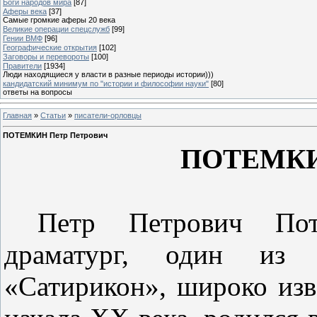
Боги народов мира
[87]
Аферы века
[37]
Самые громкие аферы 20 века
Великие операции спецслужб
[99]
Гении ВМФ
[96]
Географические открытия
[102]
Заговоры и перевороты
[100]
Правители
[1934]
Люди находящиеся у власти в разные периоды истории)))
кандидатский минимум по "истории и философии науки"
[80]
ответы на вопросы
Главная
»
Статьи
»
писатели-орловцы
ПОТЕМКИН Петр Петрович
ПОТЕМКИН
Петр Петрович По
драматург, один из 
«Сатирикон», широко изв