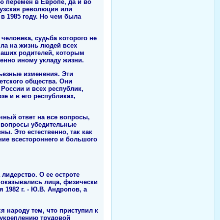
ю перемен в Европе, да и во
цузская революция или
в 1985 году. Но чем была
человека, судьба которого не
ла на жизнь людей всех
наших родителей, которым
енно иному укладу жизни.
рьезные изменения. Эти
етского общества. Они
России и всех республик,
е и в его республиках,
чный ответ на все вопросы,
и вопросы убедительные
ы. Это естественно, так как
ние всестороннего и большого
 лидерство. О ее остроте
С оказывались лица, физически
1982 г. - Ю.В. Андропов, а
я народу тем, что приступил к
 укреплению трудовой