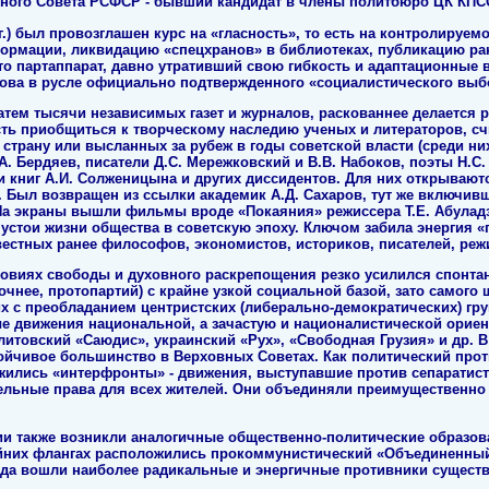
овного Совета РСФСР - бывший кандидат в члены политбюро ЦК КПСС Б
г.) был провозглашен курс на «гласность», то есть на контролируем
ормации, ликвидацию «спецхранов» в библиотеках, публикацию ране
о партаппарат, давно утративший свою гибкость и адаптационные 
лова в русле официально подтвержденного «социалистического выб
затем тысячи независимых газет и журналов, раскованнее делается р
ть приобщиться к творческому наследию ученых и литераторов, сч
страну или высланных за рубеж в годы советской власти (среди ни
. Бердяев, писатели Д.С. Мережковский и В.В. Набоков, поэты Н.С. 
 книг А.И. Солженицына и других диссидентов. Для них открываютс
. Был возвращен из ссылки академик А.Д. Сахаров, тут же включив
На экраны вышли фильмы вроде «Покаяния» режиссера Т.Е. Абулад
устои жизни общества в советскую эпоху. Ключом забила энергия «
естных ранее философов, экономистов, историков, писателей, режи
условиях свободы и духовного раскрепощения резко усилился спон
чнее, протопартий) с крайне узкой социальной базой, зато самого 
х с преобладанием центристских (либерально-демократических) гр
е движения национальной, а зачастую и националистической орие
литовский «Саюдис», украинский «Рух», «Свободная Грузия» и др. В
ойчивое большинство в Верховных Советах. Как политический пр
жились «интерфронты» - движения, выступавшие против сепаратист
тельные права для всех жителей. Они объединяли преимущественно
ии также возникли аналогичные общественно-политические образо
райних флангах расположились прокоммунистический «Объединенны
уда вошли наиболее радикальные и энергичные противники сущест