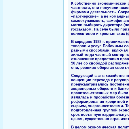
К собственно экономической р
частности, они получили воз
фирмами деятельность. Сокра
«партнерские», а не командн
самоокупаемость, самофинанс
могли выбирать директора (по
госзаказом. На селе было при
коллективов и крестьянских (
В середине 1988 г. принимают
товаров и услуг. Побочным сл
разными способами, включая 
хилый тогда частный сектор н
отношениях предоставил прав
50 лет со свободой распоряже
они, ревниво оберегая свое г
Следующий шаг в хозяйственн
концепции перехода к регулир
предусматривались постепенн
акционерных обществ и банков
правительственных мер были 
являлась и проработка болез
реформирования кредитной и 
сырьем, энергоносителями. Т
подготовленная группой эконо
срок поэтапную кардинальную
ценам, существенно ограничит
В целом экономическая полит