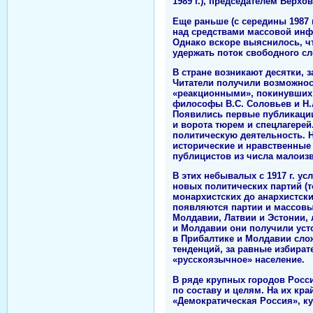
1989 г.), председателем Верх
Еще раньше (с середины 1987 
над средствами массовой инф
Однако вскоре выяснилось, чт
удержать поток свободного с
В стране возникают десятки, 
Читатели получили возможнос
«реакционными», покинувших 
философы В.С. Соловьев и Н.А
Появились первые публикации
и ворота тюрем и спецлагерей
политическую деятельность. 
исторические и нравственные 
публицистов из числа малоизв
В этих небывалых с 1917 г. 
новых политических партий (то
монархистских до анархистски
появляются партии и массовы
Молдавии, Латвии и Эстонии, 
и Молдавии они получили уст
в Прибалтике и Молдавии сло
тенденций, за равные избира
«русскоязычное» население.
В ряде крупных городов Росс
по составу и целям. На их к
«Демократическая Россия», к