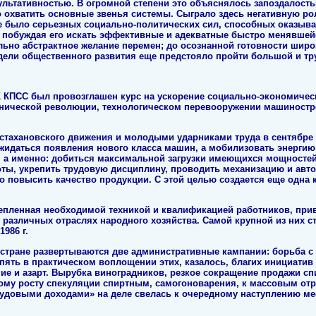
зультативностью. В огромной степени это объяснялось запоздалост
о охватить основные звенья системы. Сыграло здесь негативную рол
е было серьезных социально-политических сил, способных оказыва
, побуждая его искать эффективные и адекватные быстро менявшей
ьно абстрактное желание перемен; до осознанной готовности шир
дели общественного развития еще предстояло пройти большой и тр
ЦК КПСС был провозглашен курс на ускорение социально-экономичес
хнической революции, технологическом перевооружении машиностр
 стахановского движения и молодыми ударниками труда в сентябре 1
ожидаться появления нового класса машин, а мобилизовать энерги
 а именно: добиться максимальной загрузки имеющихся мощностей 
ты, укрепить трудовую дисциплину, проводить механизацию и авт
о повысить качество продукции. С этой целью создается еще одна
репленная необходимой техникой и квалификацией работников, прив
 различных отраслях народного хозяйства. Самой крупной из них с
986 г.
й стране развертываются две административные кампании: борьба с
пять в практическом воплощении этих, казалось, благих инициати
ие и азарт. Вырубка виноградников, резкое сокращение продажи с
ному росту спекуляции спиртным, самогоноварения, к массовым о
трудовыми доходами» на деле свелась к очередному наступлению м