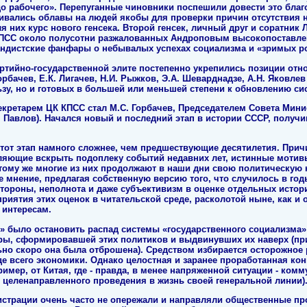
о рабочего». Перепуганные чиновники поспешили довести это благо
аивались облавы на людей якобы для проверки причин отсутствия н
них курс нового генсека. Второй генсек, личный друг и соратник Л.
КПСС около полусотни разжалованных Андроповым высокопоставле
гандистские фанфары о небывалых успехах социализма и «зримых р
ртийно-государственной элите постепенно укрепились позиции отн
рбачев, Е.К. Лигачев, Н.И. Рыжков, Э.А. Шеварднадзе, А.Н. Яковлев
ьзу, но и готовых в большей или меньшей степени к обновлению си
секретарем ЦК КПСС стал М.С. Горбачев, Председателем Совета Мини
.С. Павлов). Начался новый и последний этап в истории СССР, получ
этот этап намного сложнее, чем предшествующие десятилетия. При
ляющие вскрыть подоплеку событий недавних лет, истинные моти
тому же многие из них продолжают в наши дни свою политическую к
 мнение, предлагая собственную версию того, что случилось в год
тороны, неполнота и даже субъективизм в оценке отдельных истори
приятия этих оценок в читательской среде, расколотой ныне, как и 
 интересам.
» было остановить распад системы «государственного социализма»
ры, сформировавшей этих политиков и выдвинувших их наверх (пр
ьно скоро она была отброшена). Средством избирается осторожно
е всего экономики. Однако целостная и заранее проработанная конц
ример, от Китая, где - правда, в менее напряженной ситуации - ком
 целенаправленного проведения в жизнь своей генеральной линии)
страции очень часто не опережали и направляли общественные про