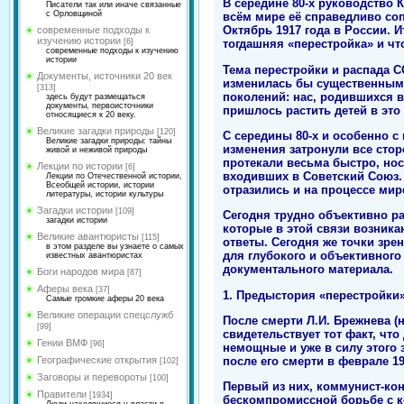
В середине 80-х руководство 
Писатели так или иначе связанные
с Орловщиной
всём мире её справедливо со
Октябрь 1917 года в России. 
современные подходы к
изучению истории
[6]
тогдашняя «перестройка» и что
современные подходы к изучению
истории
Тема перестройки и распада С
Документы, источники 20 век
изменилась бы существенным 
[313]
поколений: нас, родившихся 
здесь будут размещаться
документы, первоисточники
пришлось растить детей в это
относящиеся к 20 веку.
Великие загадки природы
[120]
С середины 80-х и особенно с 
Великие загадки природы: тайны
изменения затронули все сто
живой и неживой природы
протекали весьма быстро, но
Лекции по истории
[6]
входивших в Советский Союз. 
Лекции по Отечественной истории,
Всеобщей истории, истории
отразились и на процессе мир
литературы, истории культуры
Загадки истории
[109]
Сегодня трудно объективно ра
загадки истории
которые в этой связи возника
Великие авантюристы
[115]
ответы. Сегодня же точки зре
в этом разделе вы узнаете о самых
для глубокого и объективного
известных авантюристах
документального материала.
Боги народов мира
[87]
Аферы века
[37]
1. Предыстория «перестройки
Самые громкие аферы 20 века
Великие операции спецслужб
После смерти Л.И. Брежнева (
[99]
свидетельствует тот факт, чт
Гении ВМФ
[96]
немощные и уже в силу этого 
после его смерти в феврале 1984
Географические открытия
[102]
Заговоры и перевороты
[100]
Первый из них, коммунист-кон
Правители
[1934]
бескомпромиссной борьбе с к