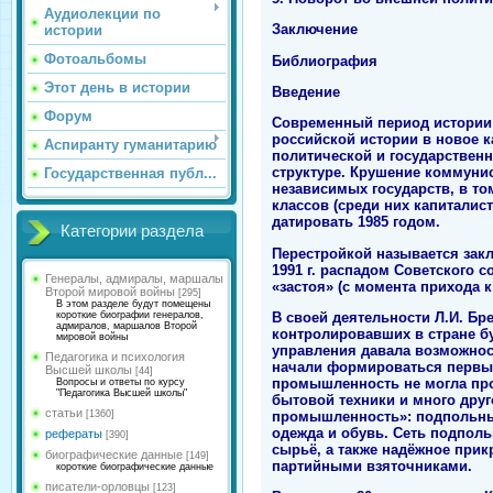
Аудиолекции по
Заключение
истории
Фотоальбомы
Библиография
Этот день в истории
Введение
Форум
Современный период истории 
российской истории в новое 
Аспиранту гуманитарию
политической и государствен
структуре. Крушение коммунис
Государственная публ...
независимых государств, в то
классов (среди них капиталис
датировать 1985 годом.
Категории раздела
Перестройкой называется зак
1991 г. распадом Советского 
Генералы, адмиралы, маршалы
«застоя» (с момента прихода к 
Второй мировой войны
[295]
В этом разделе будут помещены
В своей деятельности Л.И. Бр
короткие биографии генералов,
адмиралов, маршалов Второй
контролировавших в стране бу
мировой войны
управления давала возможност
Педагогика и психология
начали формироваться первые
Высшей школы
[44]
промышленность не могла про
Вопросы и ответы по курсу
"Педагогика Высшей школы"
бытовой техники и много дру
статьи
промышленность»: подпольные 
[1360]
одежда и обувь. Сеть подпол
рефераты
[390]
сырьё, а также надёжное при
биографические данные
[149]
партийными взяточниками.
короткие биографические данные
писатели-орловцы
[123]