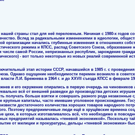
нашей страны стал для неё переломным. Начиная с 1980-х годов с
качество. Вслед за радикальными изменениями в идеологии, общест
ной организации начались глубинные изменения в отношениях собс
тического режима и КПСС, распад Советского Союза, образование н
м числе самой России, непризнанных республик, зарождение гражд
тического) - вот только некоторые из новых реалий современной и
лючительный этап истории СССР, начавшийся в 1985 г. с проведен
союза. Однако ощущение необходимости перемен возникло в советс
власти Л.И. Брежнева в 1964 г. и до XXVII съезда КПСС в феврале 198
ежнев и его окружение опирались в первую очередь на чиновников 
квально всё от внешней разведки до производства детских игруше
ь получать больше взятки и совершать разного рода незаконные с
 крупные капиталы, часто имевшие уголовное происхождение. Гос
извести достаточного количества хороших товаров народного потр
гого. Поэтому предприимчивые люди ещё в хрущёвские времена со
цехи, в которых изготавливалось всё, что необходимо в повседнев
ьных предприятий называлась «теневой экономикой». Поскольку т
крытие от милиции и прокуратуры, дельцы «теневой экономики» быс