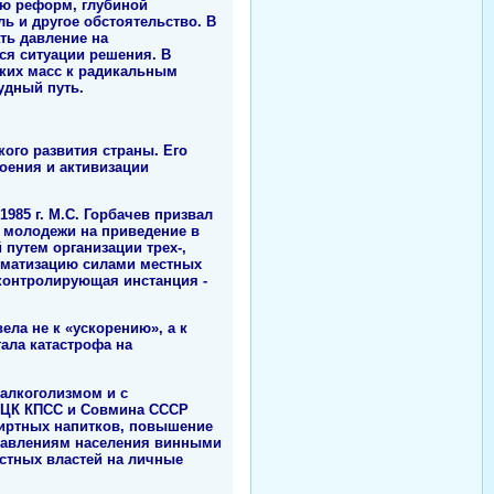
ью реформ, глубиной
ь и другое обстоятельство. В
ть давление на
ся ситуации решения. В
оких масс к радикальным
удный путь.
кого развития страны. Его
оения и активизации
985 г. М.С. Горбачев призвал
ю молодежи на приведение в
путем организации трех-,
оматизацию силами местных
 контролирующая инстанция -
ела не к «ускорению», а к
тала катастрофа на
 алкоголизмом и с
в ЦК КПСС и Совмина СССР
пиртных напитков, повышение
травлениям населения винными
естных властей на личные