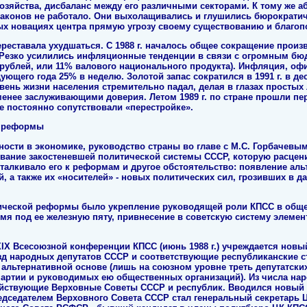
хозяйства, дисбаланс между его различными секторами. К тому же 
конов не работало. Они выхолащивались и глушились бюрократич
х новациях центра прямую угрозу своему существованию и благоп
реставала ухудшаться. С 1988 г. началось общее сокращение произв
и. Резко усилились инфляционные тенденции в связи с огромным б
. рублей, или 11% валового национального продукта). Инфляция, о
дующего года 25% в неделю. Золотой запас сократился в 1991 г. в дес
овень жизни населения стремительно падал, делая в глазах просты
енее заслуживающими доверия. Летом 1989 г. по стране прошли пе
же постоянно сопутствовали «перестройке».
й реформы
сти в экономике, руководство страны во главе с М.С. Горбачевым с
ование закостеневшей политической системы СССР, которую расцени
талкивало его к реформам и другое обстоятельство: появление ал
 а также их «носителей» - новых политических сил, грозивших в 
ической реформы было укрепление руководящей роли КПСС в обще
мя под ее железную пяту, привнесение в советскую систему элеме
XIX Всесоюзной конференции КПСС (июнь 1988 г.) учреждается нов
езд народных депутатов СССР и соответствующие республиканские 
на альтернативной основе (лишь на союзном уровне треть депутатск
ртии и руководимых ею общественных организаций). Из числа нар
ствующие Верховные Советы СССР и республик. Вводился новый по
едседателем Верховного Совета СССР стал генеральный секретарь Ц