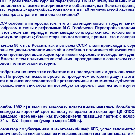
КПСС провозгласили курс на перестройку. По масштабу вызванных е
поставляют с такими историческими событиями, как Великая фран
Итак, термин «перестройка» появился в нашей политической лексике 
 она дала стране и чего она её лишила?
ССР особенно интересна тем, что в настоящий момент трудно найти 
образом в связи с реформами М.С. Горбачева. Перестройка повлия
в этот сложный период и пожинающих ее плоды сейчас; поколения 
 «смутное время»; более старшего поколения, привыкшего к соверш
начала 90-х гг. в России, как и во всем СССР, стали происходить се
роны социально-экономической и особенно политической жизни сов
сили противоречивый характер и имели серьезные последствия для 
Вместе с тем политические события, проходившие в советском союз
овой политической истории.
зобраться во всех этих событиях и их последствиях и дать однозна
ют. Потребуется немало времени, прежде чем историки дадут на эт
ния и оценки исследователей противоречивы и во многом субъективн
 осмысления этих событий потребуются время, накопление и изуче
»
ноябрь 1982 г.) в высших эшелонах власти вновь началась борьба за
о дважды за короткий срок на посту генерального секретаря ЦК КПС
заведомо «временные» как руководители правящей партии: с ноября 
 г. - К.У. Черненко (умер в марте 1985 г.).
серватор по убеждениям и многолетний шеф КГБ, успел запомнитьс
оррупцией, включая среднее и высшее звенья госпартаппарата, и к