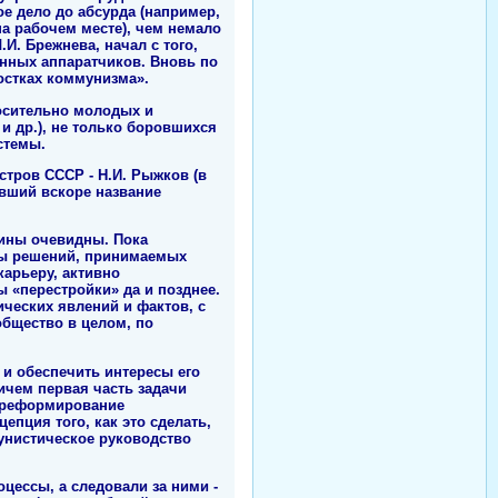
е дело до абсурда (например,
а рабочем месте), чем немало
И. Брежнева, начал с того,
нных аппаратчиков. Вновь по
остках коммунизма».
осительно молодых и
 и др.), не только боровшихся
стемы.
стров СССР - Н.И. Рыжков (в
ивший вскоре название
чины очевидны. Пока
вы решений, принимаемых
арьеру, активно
ы «перестройки» да и позднее.
ческих явлений и фактов, с
общество в целом, по
 и обеспечить интересы его
ичем первая часть задачи
е реформирование
епция того, как это сделать,
мунистическое руководство
.
цессы, а следовали за ними -