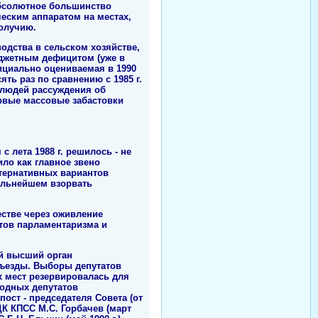
абсолютное большинство
еским аппаратом на местах,
олучию.
одства в сельском хозяйстве,
юджетным дефицитом (уже в
фициально оцениваемая в 1990
ять раз по сравнению с 1985 г.
х людей рассуждения об
рвые массовые забастовки
 лета 1988 г. решилось - не
ло как главное звено
ьтернативных вариантов
дальнейшем взорвать
стве через оживление
нтов парламентаризма и
ый высший орган
съезды. Выборы депутатов
их мест резервировалась для
одных депутатов
ст - председателя Совета (от
К КПСС М.С. Горбачев (март