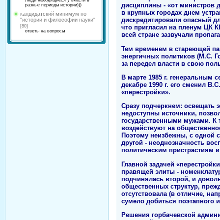
Люди находящиеся у власти в
дисциплины - «от министров д
разные периоды истории)))
в крупных городах днем устр
кандидатский минимум по
дискредитировали опасный для 
"истории и философии науки"
[80]
что пригласил на пленум ЦК 
ответы на вопросы
всей стране зазвучали пропа
Тем временем в стареющей па
энергичных политиков (М.С. Го
за передел власти в свою пол
В марте 1985 г. генеральным 
декабре 1990 г. его сменил В
«перестройки».
Сразу подчеркнем: освещать 
недоступны источники, позво
государственными мужами. К 
воздействуют на общественное
Поэтому неизбежны, с одной с
другой - неоднозначность вос
политическим пристрастиям и
Главной задачей «перестройки
правящей элиты - номенклату
подчинялась второй, и довол
общественных структур, прежд
отсутствовала (в отличие, нап
сумело добиться поэтапного и
Решения горбачевской админи