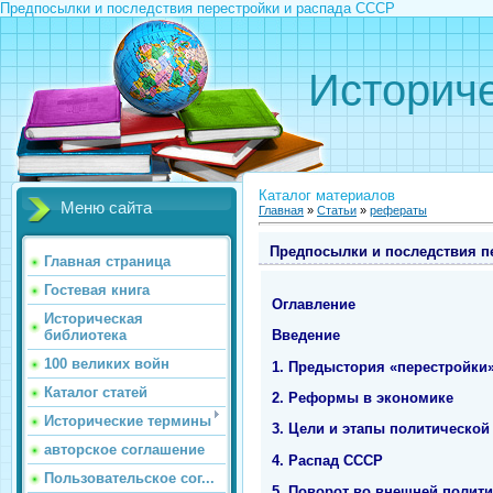
Предпосылки и последствия перестройки и распада СССР
Историче
Каталог материалов
Меню сайта
Главная
»
Статьи
»
рефераты
Предпосылки и последствия п
Главная страница
Гостевая книга
Оглавление
Историческая
библиотека
Введение
100 великих войн
1. Предыстория «перестройки
Каталог статей
2. Реформы в экономике
Исторические термины
3. Цели и этапы политическо
авторское соглашение
4. Распад СССР
Пользовательское сог...
5. Поворот во внешней полити