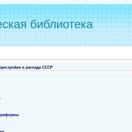
ская библиотека
ерестройки и распада СССР
»
й реформы
ке