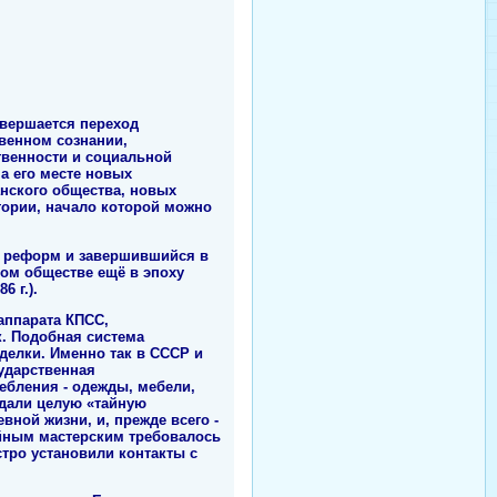
овершается переход
венном сознании,
твенности и социальной
а его месте новых
анского общества, новых
стории, начало которой можно
ия реформ и завершившийся в
ком обществе ещё в эпоху
6 г.).
аппарата КПСС,
к. Подобная система
делки. Именно так в СССР и
ударственная
ебления - одежды, мебели,
здали целую «тайную
ной жизни, и, прежде всего -
айным мастерским требовалось
тро установили контакты с