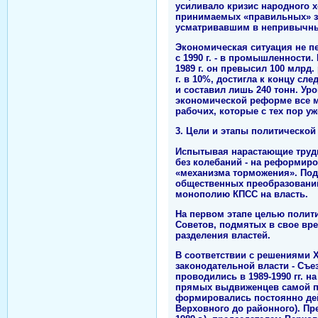
усиливало кризис народного 
принимаемых «правильных» за
усматривавшим в непривычны
Экономическая ситуация не пе
с 1990 г. - в промышленност
1989 г. он превысил 100 млрд
г. в 10%, достигла к концу сле
и составил лишь 240 тонн. Ур
экономической реформе все м
рабочих, которые с тех пор у
3. Цели и этапы политическо
Испытывая нарастающие трудно
без колебаний - на реформир
«механизма торможения». Под
общественных преобразований,
монополию КПСС на власть.
На первом этапе целью полит
Советов, подмятых в свое вре
разделения властей.
В соответствии с решениями 
законодательной власти - Съ
проводились в 1989-1990 гг. 
прямых выдвиженцев самой па
формировались постоянно дей
Верховного до районного). Пр