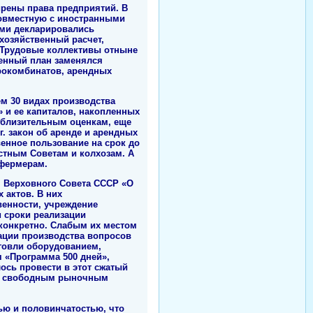
ирены права предприятий. В
совместную с иностранными
ями декларировались
хозяйственный расчет,
. Трудовые коллективы отныне
венный план заменялся
грокомбинатов, арендных
ем 30 видах производства
» и ее капиталов, накопленных
иблизительным оценкам, еще
г. закон об аренде и арендных
енное пользование на срок до
стным Советам и колхозам. А
 фермерам.
я Верховного Совета СССР «О
 актов. В них
венности, учреждение
и сроки реализации
конкретно. Слабым их местом
ации производства вопросов
говли оборудованием,
 «Программа 500 дней»,
ось провести в этот сжатый
 к свободным рыночным
ью и половинчатостью, что