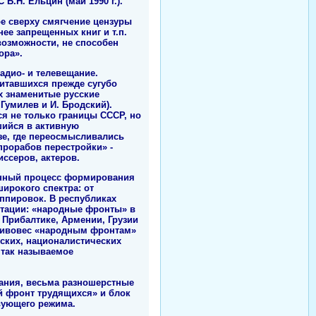
.Н. Ельцин (май 1990 г.).
ое сверху смягчение цензуры
е запрещенных книг и т.п.
возможности, не способен
ора».
адио- и телевещание.
итавшихся прежде сугубо
х знаменитые русские
Гумилев и И. Бродский).
я не только границы СССР, но
шийся в активную
зе, где переосмысливались
прорабов перестройки» -
ссеров, актеров.
танный процесс формирования
широкого спектра: от
уппировок. В республиках
нтации: «народные фронты» в
 Прибалтике, Армении, Грузии
отивовес «народным фронтам»
ских, националистических
 так называемое
вания, весьма разношерстные
й фронт трудящихся» и блок
вующего режима.