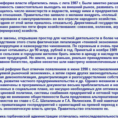
еформе власти обратились лишь с лета 1987 г. Были заметно расш
можность самостоятельно выходить на внешний рынок, развивать 
щалось число министерств и ведомств, между ними и предприяти
ые отношения. Правительство заявило о желании внедрить «полный 
ирование и самоуправление» во все отрасли народного хозяйства
зднее от этой затеи пришлось отказаться). Директивный государст
знано равенство пяти форм хозяйствования: совхозов, колхозов, а
фермерских) хозяйств.
ся законы, открывшие простор для частной деятельности в более ч
едствием этого стала фактическая легализация «теневой экономики
коррупцию и казнокрадство чиновников. По скромным и очень пр
ачал «отмывать» до 90 млрд. рублей в год. Принятый в ноябре 1989 
о сельским и городским жителям брать землю в аренду в наследств
ния продукцией. Но земля, как и раньше, реально принадлежала ме
лавное богатство, крайне неохотно шли навстречу новоиспеченным
ой реформе был отмечен появлением в июне 1990 г. постановлени
уемой рыночной экономике», а затем серии других законодательных
ая демонополизация, децентрализация и разгосударствление собст
, развитие частного предпринимательства и др. Однако механизм 
намечены в программных документах весьма приблизительно и не
ненных в социальном плане, но насущно необходимых для оптимиз
ценовой политики, системы снабжения предприятий и оптовой тор
огда же вниманию общественности была предложена альтернативная
мистов во главе с С.С. Шаталиным и Г.А. Явлинским. В ней намечал
 приватизацию госпредприятий с ориентацией на прямой переход
ь экономическую власть центра. Правительство отклонило ее.
ика горбачевской администрации отличалась непоследовательност