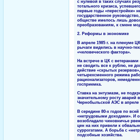
с нулевой в таких случаях ре
тотального кризиса, успевшег
первые годы «перестройки» н
государственное руководство
обществе имелось лишь довол
преобразованиям, к смене мо
2. Реформы в экономике
В апреле 1985 г. на пленуме 
рычаги виделись в научно-те
«человеческого фактора».
На встрече в ЦК с ветеранами
не сводить все к рублю, не д
действие «скрытых резервов»,
четырехсменного режима рабо
рационализаторов, немедленн
госприемка.
Ставка на энтузиазм, не подк
значительному росту аварий в
Чернобыльской АЭС в апреле 1
В середине 80-х годов по все
«нетрудовыми доходами». И о
возобладало чиновничье рвен
цен на них привели к обваль
суррогатами. А борьба с «не
подсобные хозяйства.