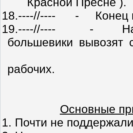
Красной Пресне ).
18.----//----
-
Конец 
19.----//----
-
Н
большевики вывозят
рабочих.
Основные пр
1. Почти не поддержали