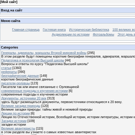
[
Мой сайт
]
Вход на сайт
Меню сайта
Главная страница
Гостевая книга
Историческая библиотека
100 великих в
Аудиолекции по истории
Фотоальбомы
Этот день 
Categories
Генералы, адмиралы, маршалы Второй мировой войны
[295]
В этом разделе будут помещены короткие биографии генералов, адмиралов, маршал
Педагогика и психология Высшей школы
[44]
Вопросы и ответы по курсу "Педагогика Высшей школы"
статьи
[1360]
рефераты
[390]
биографические данные
[149]
короткие биографические данные
писатели-орловцы
[123]
Писатели так или иначе связанные с Орловщиной
современные подходы к изучению истории
[6]
современные подходы к изучению истории
Документы, источники 20 век
[313]
здесь будут размещаться документы, первоисточники относящиеся к 20 веку.
Великие загадки природы
[120]
Великие загадки природы: тайны живой и неживой природы
Лекции по истории
[6]
Лекции по Отечественной истории, Всеобщей истории, истории литературы, истории 
Загадки истории
[109]
загадки истории
Великие авантюристы
[115]
в этом разделе вы узнаете о самых известных авантюристах