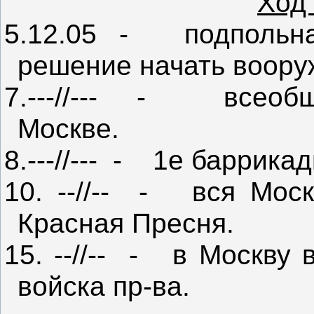
Ход
5.12.05
-
подпольн
решение начать воору
7.---//---
-
всеоб
Москве.
8.---//---
-
1е баррикад
10. --//--
-
вся Моск
Красная Пресня.
15. --//--
-
в Москву 
войска пр-ва.