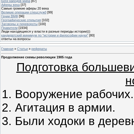
Боги народов мира
[87]
Аферы века
[37]
Самые громкие аферы 20 века
Великие операции спецслужб
[99]
Гении ВМФ
[96]
Географические открытия
[102]
Заговоры и перевороты
[100]
Правители
[1934]
Люди находящиеся у власти в разные периоды истории)))
кандидатский минимум по "истории и философии науки"
[80]
ответы на вопросы
Главная
»
Статьи
»
рефераты
Продолжение схемы революции 1905 года
Подготовка большеви
н
1. Вооружение рабочих.
2. Агитация в армии.
3. Были ходоки в деревн