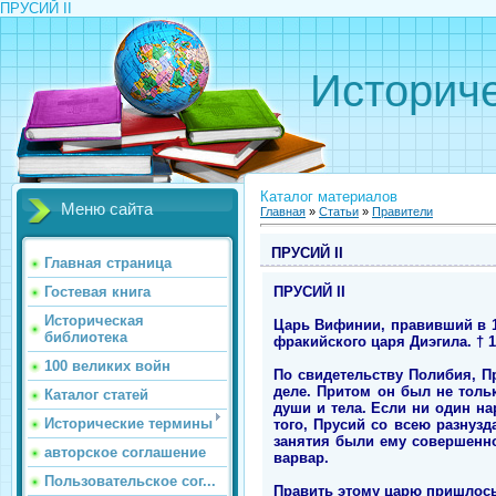
ПРУСИЙ II
Историче
Каталог материалов
Меню сайта
Главная
»
Статьи
»
Правители
ПРУСИЙ II
Главная страница
ПРУСИЙ II
Гостевая книга
Историческая
Царь Вифинии, правивший в 182
библиотека
фракийского царя Диэгила. † 14
100 великих войн
По свидетельству Полибия, П
деле. Притом он был не толь
Каталог статей
души и тела. Если ни один на
Исторические термины
того, Прусий со всею разну
занятия были ему совершенно
авторское соглашение
варвар.
Пользовательское сог...
Править этому царю пришлось 