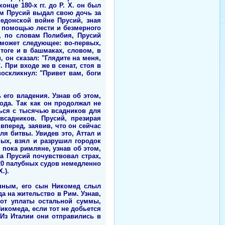
нце 180-х гг. до Р. Х. он был
ем Прусий выдал свою дочь за
едонской войне Прусий, зная
с помощью лести и безмерного
м, по словам Полибия, Прусий
может следующее: во-первых,
тоге и в башмаках, словом, в
он сказал: "Глядите на меня,
При входе же в сенат, стоя в
оскликнул: "Привет вам, боги
ь его владения. Узнав об этом,
ода. Так как он продолжал не
ться с тысячью всадников для
всадников. Прусий, презирая
вперед, заявив, что он сейчас
ля битвы. Увидев это, Аттал и
ых, взял и разрушил городок
 пока римляне, узнав об этом,
а Прусий почувствовал страх,
 20 палубных судов немедленно
.).
анным, его сын Никомед слыл
 на жительство в Рим. Узнав,
 от уплаты остальной суммы,
икомеда, если тот не добьется
 Из Италии они отправились в