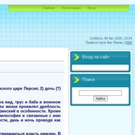
Главная
Регистрация
Вход
Суббота, 08 Авг 2026, 13:34
Приветствую Вас
Гость
|
RSS
Вход на сайт
Поиск
ского царя Персея; 2) дочь (?)
а вид, трус и баба в военном
аях жизни проявлял дряблость
ифинский в особенности. Кроме
философия и связанные с нею
сти, день и ночь проводя как
утверждаться власть римлян. В