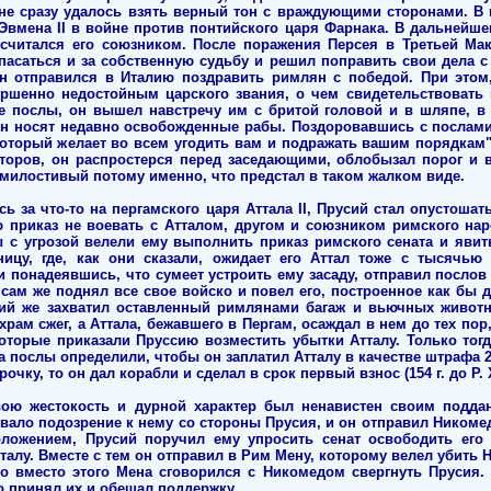
е сразу удалось взять верный тон с враждующими сторонами. В ко
Эвмена II в войне против понтийского царя Фарнака. В дальнейш
 считался его союзником. После поражения Персея в Третьей Мак
пасаться и за собственную судьбу и решил поправить свои дела 
 он отправился в Италию поздравить римлян с победой. При это
ершенно недостойным царского звания, о чем свидетельствовать 
е послы, он вышел навстречу им с бритой головой и в шляпе, в 
ян носят недавно освобожденные рабы. Поздоровавшись с послами, 
оторый желает во всем угодить вам и подражать вашим порядкам". 
торов, он распростерся перед заседающими, облобызал порог и в
 милостивый потому именно, что предстал в таком жалком виде.
ись за что-то на пергамского царя Аттала II, Прусий стал опустошат
 приказ не воевать с Атталом, другом и союзником римского нар
 с угрозой велели ему выполнить приказ римского сената и яви
ницу, где, как они сказали, ожидает его Аттал тоже с тысячью 
 понадеявшись, что сумеет устроить ему засаду, отправил послов 
сам же поднял все свое войско и повел его, построенное как бы д
сий же захватил оставленный римлянами багаж и вьючных животн
ам сжег, а Аттала, бежавшего в Пергам, осаждал в нем до тех пор,
оторые приказали Пруссию возместить убытки Атталу. Только тогд
а послы определили, чтобы он заплатил Атталу в качестве штрафа
очку, то он дал корабли и сделал в срок первый взнос (154 г. до Р. Х
вою жестокость и дурной характер был ненавистен своим подд
ало подозрение к нему со стороны Прусия, и он отправил Никомеда
оложением, Прусий поручил ему упросить сенат освободить его
талу. Вместе с тем он отправил в Рим Мену, которому велел убить Н
Но вместо этого Мена сговорился с Никомедом свергнуть Прусия.
во принял их и обещал поддержку.