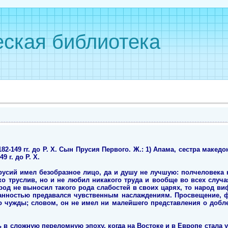
ская библиотека
-149 гг. до Р. Х. Сын Прусия Первого. Ж.: 1) Апама, сестра македон
9 г. до Р. Х.
русий имел безобразное лицо, да и душу не лучшую: полчеловека н
ко труслив, но и не любил никакого труда и вообще во всех случ
род не выносил такого рода слабостей в своих царях, то народ в
зданностью предавался чувственным наслаждениям. Просвещение, 
 чужды; словом, он не имел ни малейшего представления о добле
в сложную переломную эпоху, когда на Востоке и в Европе стала 