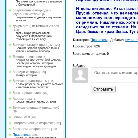
Писатели так или иначе связанные
с Орловщиной
И действительно, Аттал взял
современные подходы к
Прусий отвечал, что немедле
изучению истории
[6]
мало-помалу стал переходить
современные подходы к изучению
истории
от римлян. Римляне же, хотя 
Документы, источники 20 век
отсидеться за ее стенами. Но
[313]
Царь бежал в храм Зевса. Тут
здесь будут размещаться
документы, первоисточники
относящиеся к 20 веку.
Категория
:
Правители
|
Добавил
:
sweta-m
Великие загадки природы
[120]
Просмотров
:
626
Великие загадки природы: тайны
живой и неживой природы
Всего комментариев
:
0
Лекции по истории
[6]
Лекции по Отечественной истории,
Всеобщей истории, истории
Войдите:
литературы, истории культуры
Загадки истории
[109]
загадки истории
Великие авантюристы
[115]
в этом разделе вы узнаете о самых
известных авантюристах
Отправить
Боги народов мира
[87]
Аферы века
[37]
Самые громкие аферы 20 века
Великие операции спецслужб
[99]
Гении ВМФ
[96]
Географические открытия
[102]
Заговоры и перевороты
[100]
Правители
[1934]