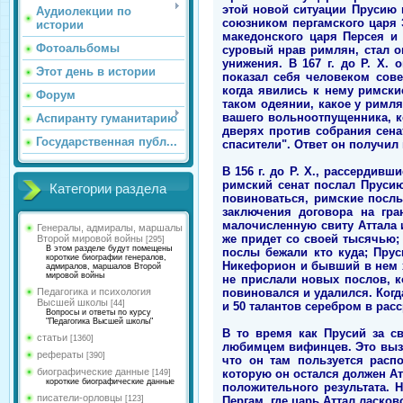
этой новой ситуации Прусию н
Аудиолекции по
союзником пергамского царя 
истории
македонского царя Персея и
Фотоальбомы
суровый нрав римлян, стал о
унижения. В 167 г. до Р. Х.
Этот день в истории
показал себя человеком сов
когда явились к нему римски
Форум
таком одеянии, какое у римл
вашего вольноотпущенника, к
Аспиранту гуманитарию
дверях против собрания сена
Государственная публ...
спасители". Ответ он получил
В 156 г. до Р. Х., рассердивш
римский сенат послал Прусию
Категории раздела
повиноваться, римские послы
заключения договора на гра
малочисленную свиту Аттала и
Генералы, адмиралы, маршалы
же придет со своей тысячью; 
Второй мировой войны
[295]
В этом разделе будут помещены
послы бежали кто куда; Пру
короткие биографии генералов,
Никефорион и бывший в нем хр
адмиралов, маршалов Второй
мировой войны
не прислали новых послов, к
повиновался и удалился. Когд
Педагогика и психология
Высшей школы
[44]
и 50 талантов серебром в расср
Вопросы и ответы по курсу
"Педагогика Высшей школы"
В то время как Прусий за с
статьи
[1360]
любимцем вифинцев. Это вызв
рефераты
[390]
что он там пользуется расп
биографические данные
которую он остался должен Ат
[149]
короткие биографические данные
положительного результата. 
писатели-орловцы
Пергам, где царь Аттал ласко
[123]