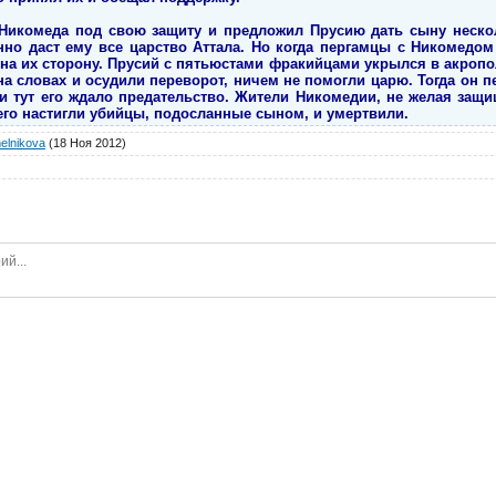
 Никомеда под свою защиту и предложил Прусию дать сыну неско
нно даст ему все царство Аттала. Но когда пергамцы с Никомедо
 на их сторону. Прусий с пятьюстами фракийцами укрылся в акропо
на словах и осудили переворот, ничем не помогли царю. Тогда он 
 и тут его ждало предательство. Жители Никомедии, не желая защ
 его настигли убийцы, подосланные сыном, и умертвили.
elnikova
(18 Ноя 2012)