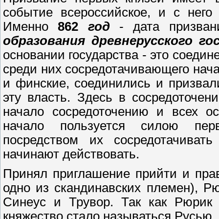
событие всероссийское, и с него
Именно
862
год
- дата призван
образования древнерусского го
основании государства - это соеди
среди них сосредотачивающего нача
и финские, соединились и призвал
эту власть. Здесь в сосредоточен
начало сосредоточению и всех ос
начало пользуется силою пер
посредством их сосредотачиват
начинают действовать.
Принял приглашение прийти и прав
одно из скандинавских племен), Р
Синеус и Трувор. Так как Рюрик 
княжество стало называться Русью.