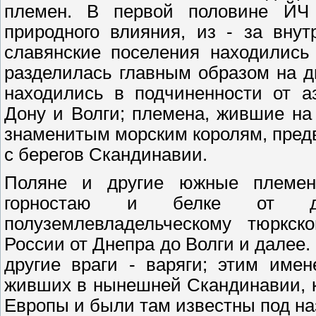
племен. В первой половине ЙЧ 
природного влияния, из - за внут
славянские поселения находились
разделилась главным образом на д
находились в подчиненности от а
Дону и Волги; племена, жившие на
знаменитым морским королям, пре
с берегов Скандинавии.
Поляне и другие южные племен
горностаю и белке от ды
полуземлевладельческому тюркс
России от Днепра до Волги и далее.
другие враги - варяги; этим име
живших в нынешней Скандинавии, к
Европы и были там известны под на