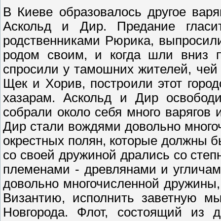
В Киеве образовалось другое варя
Аскольд и Дир. Предание гласи
родственниками Рюрика, выпросили
родом своим, и когда шли вниз п
спросили у тамошних жителей, чей 
Щек и Хорив, построили этот город
хазарам. Аскольд и Дир освободи
собрали около себя много варягов 
Дир стали вождями довольно много
окрестных полян, которые должны б
со своей дружиной дрались со сте
племенами - древлянами и угличам
довольно многочисленной дружины,
Византию, исполнить заветную мы
Новгорода. Флот, состоящий из д