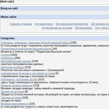
[
Мой сайт
]
Вход на сайт
Меню сайта
Главная страница
Гостевая книга
Историческая библиотека
100 великих в
Аудиолекции по истории
Фотоальбомы
Этот день 
Categories
Генералы, адмиралы, маршалы Второй мировой войны
[295]
В этом разделе будут помещены короткие биографии генералов, адмиралов, маршал
Педагогика и психология Высшей школы
[44]
Вопросы и ответы по курсу "Педагогика Высшей школы"
статьи
[1360]
рефераты
[390]
биографические данные
[149]
короткие биографические данные
писатели-орловцы
[123]
Писатели так или иначе связанные с Орловщиной
современные подходы к изучению истории
[6]
современные подходы к изучению истории
Документы, источники 20 век
[313]
здесь будут размещаться документы, первоисточники относящиеся к 20 веку.
Великие загадки природы
[120]
Великие загадки природы: тайны живой и неживой природы
Лекции по истории
[6]
Лекции по Отечественной истории, Всеобщей истории, истории литературы, истории 
Загадки истории
[109]
загадки истории
Великие авантюристы
[115]
в этом разделе вы узнаете о самых известных авантюристах