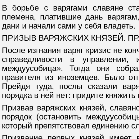
В борьбе с варягами славяне ст
племена, платившие дань варягам
дани и начали сами у себя владеть.
ПРИЗЫВ ВАРЯЖСКИХ КНЯЗЕЙ. П
После изгнания варяг кризис не ко
справедливости в управлении,
междуусобица». Тогда они собр
правителя из иноземцев. Было от
Прейдя туда, послы сказали вар
порядка в ней нет: придите княжить
Призвав варяжских князей, славян
порядок (остановить междуусобицы
который препятствовал единению сл
Призвание первых князей имеет в