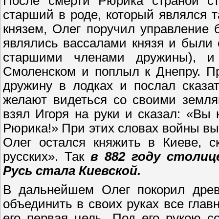
После смерти Рюрика страной ста
старший в роде, который являлся т
князем, Олег поручил управление 
являлись вассалами князя и были 
старшими членами дружины), и
Смоленском и поплыл к Днепру. П
дружину в лодках и послал сказа
желают видеться со своими земля
взял Игоря на руки и сказал: «Вы 
Рюрика!» При этих словах войны вы
Олег остался княжить в Киеве, с
русских». Так
в 882 году столиц
Русь стала Киевской.
В дальнейшем Олег покорил древл
объединить в своих руках все глав
его первая цель. Под его рукою с