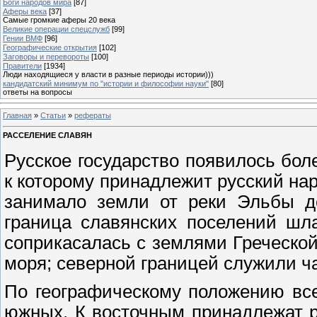
Боги народов мира
[87]
Аферы века
[37]
Самые громкие аферы 20 века
Великие операции спецслужб
[99]
Гении ВМФ
[96]
Географические открытия
[102]
Заговоры и перевороты
[100]
Правители
[1934]
Люди находящиеся у власти в разные периоды истории)))
кандидатский минимум по "истории и философии науки"
[80]
ответы на вопросы
Главная
»
Статьи
»
рефераты
РАССЕЛЕНИЕ СЛАВЯН
Русское государство появилось бол
к которому принадлежит русский нар
занимало земли от реки Эльбы д
граница славянских поселений шл
соприкасалась с землями Греческой
моря; северной границей служили ча
По географическому положению все
южных. К восточным принадлежат р