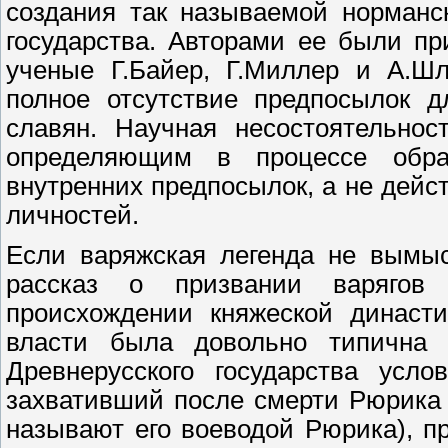
создания так называемой норманс
государства. Авторами ее были пр
ученые Г.Байер, Г.Миллер и А.Шл
полное отсутствие предпосылок д
славян. Научная несостоятельнос
определяющим в процессе образ
внутренних предпосылок, а не дейс
личностей.
Если варяжская легенда не вымыс
рассказ о призвании варягов
происхождении княжеской династ
власти была довольно типична 
Древнерусского государства усло
захвативший после смерти Рюрика 
называют его воеводой Рюрика), п