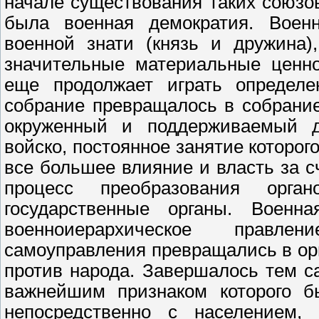
начале существования таких союзо
была военная демократия. Военн
военной знати (князь и дружина)
значительные материальные ценно
еще продолжает играть определ
собрание превращалось в собрание
окруженный и поддерживаемый д
войско, постоянное занятие которог
все большее влияние и власть за с
процесс преобразования орга
государственные органы. Военн
военноиерархическое правлен
самоуправления превращались в орг
против народа. Завершалось тем с
важнейшим признаком которого б
непосредственно с населением, 