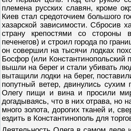
племена русских славян, кроме ок
Киев стал средоточием большого го
хазарской зависимости. Сбросив ха
страну крепостями со стороны в
печенегов) и строил города по гран
он совершил на тысячи лодках по
Босфор (или Константинопольский п
вышли на берег и стали убивать лю
вытащили лодки на берег, поставили
попутный ветер, двинулись сухим п
Олегу пищи и вина и просили мир
догадываясь, что в них отрава, но 
много золота, дорогих тканей и, св
ездить в Константинополь для торго
Деятельность Олега в самом деле 