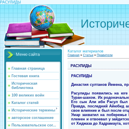
РАСУЛИДЫ
Историче
Каталог материалов
Меню сайта
Главная
»
Статьи
»
Правители
РАСУЛИДЫ
Главная страница
РАСУЛИДЫ
Гостевая книга
Историческая
Династия султанов Йемена, пра
библиотека
Расулиды появились на юге 
100 великих войн
Туран-шахом. Их родоначальн
Его сын Али ибн Расул был 
Каталог статей
Правда, последний Айюбид ал
Исторические термины
свое влияние и был после отца
Умар захватил на побережье
авторское соглашение
племен и отвоевал у зайдитск
от Хиджаза до Хадрамаута, хо
Пользовательское сог...