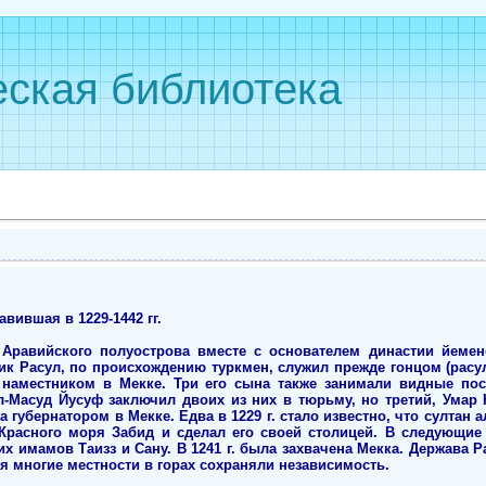
ская библиотека
вившая в 1229-1442 гг.
Аравийского полуострова вместе с основателем династии йеме
ик Расул, по происхождению туркмен, служил прежде гонцом (расу
наместником в Мекке. Три его сына также занимали видные пос
-Масуд Йусуф заключил двоих из них в тюрьму, но третий, Умар 
 губернатором в Мекке. Едва в 1229 г. стало известно, что султан а
 Красного моря Забид и сделал его своей столицей. В следующие
их имамов Таизз и Сану. В 1241 г. была захвачена Мекка. Держава 
тя многие местности в горах сохраняли независимость.