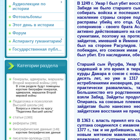
В 1249 г. Умар I был убит во
Аудиолекции по
Забиде не было старшего сын
истории
собирать войска и поспешил 
Фотоальбомы
население страны скорее по
расправы убийц его отца. О
Этот день в истории
соперников - своего брата А
активно действовавшего на с
Форум
суннитами, поэтому на протя
зайдитов, имевшей в Йемене
Аспиранту гуманитарию
был на стороне Расулидов. 
Государственная публ...
побежден, его союзник имам 
был убит. Его наследники, о
Старший сын Йусуфа, Умар II
Категории раздела
сидевший в это время в тюрь
курды Дамара в союзе с новы
десять лет, но уже в 1317
Генералы, адмиралы, маршалы
истреблениями иноверцев, раз
Второй мировой войны
[295]
В этом разделе будут помещены
практически развалилась, 
короткие биографии генералов,
Большинство его родственни
адмиралов, маршалов Второй
мировой войны
взяли Забид. Зайдиты продо
Опираясь на союзные племена
Педагогика и психология
Высшей школы
[44]
зайдитам было нанесено не
Вопросы и ответы по курсу
зайдитские восстания не прек
"Педагогика Высшей школы"
статьи
[1360]
В 1363 г. власть принял его
рефераты
[390]
султана соединился с имамом 
биографические данные
1377 г., так и не добившись 
[149]
короткие биографические данные
новым мятежом мамлюков. В
писатели-орловцы
враждовал с султаном вплот
[123]