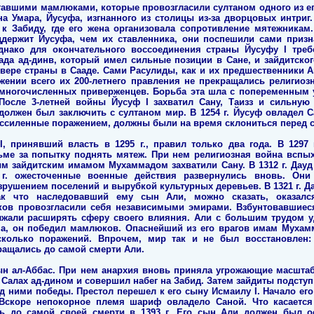
сставшими мамлюками, которые провозгласили султаном одного из е
а Умара, Йусуфа, изгнанного из столицы из-за дворцовых интриг. 
к Забиду, где его жена организовала сопротивление мятежникам
ддержит Йусуфа, чем их ставленника, они поспешили сами призн
днако для окончательного воссоединения страны Йусуфу I тре
сада ад-динв, который имел сильные позиции в Сане, и зайдитско
евере страны в Сааде. Сами Расулиды, как и их предшественник
жении всего их 200-летнего правления не прекращались религио
 многочисленных приверженцев. Борьба эта шла с попеременным у
После 3-летней войны Йусуф I захватил Сану, Таизз и сильную
должен был заключить с султаном мир. В 1254 г. Йусуф овладел Са
бессиленные поражением, должны были на время склониться перед 
, принявший власть в 1295 г., правил только два года. В 1297 
ме за попытку поднять мятеж. При нем религиозная война вспыхн
м зайдитским имамом Мухаммадом захватили Сану. В 1312 г. Дауд
 г. ожесточенные военные действия развернулись вновь. Он
рушением поселений и вырубкой культурных деревьев. В 1321 г. Да
так что наследовавший ему сын Али, можно сказать, оказался
ков провозгласили себя независимыми эмирами. Взбунтовавшиес
лжали расширять сферу своего влияния. Али с большим трудом у
, он победил мамлюков. Опаснейший из его врагов имам Мухамма
сколько поражений. Впрочем, мир так и не был восстановлен:
ращались до самой смерти Али.
 сын ал-Аббас. При нем анархия вновь приняла угрожающие масшта
Салах ад-дином и совершил набег на Забид. Затем зайдиты подступ
над ними победы. Престол перешел к его сыну Исмаилу I. Начало е
скоре непокорное племя шариф овладело Саной. Что касается 
ь до самой своей смерти в 1393 г. Его сын Али должен был о