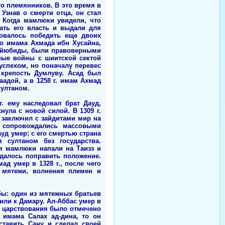
го племянников. В это время в
Узнав о смерти отца, он стал
. Когда мамлюки увидели, что
ать его власть и выдали для
бовалось победить еще двоих
го имама Ахмада ибн Хусайна,
и Айюбиды, были правоверными
зные войны с шиитской сектой
спехом, но поначалу перевес
 крепость Думлуву. Асад был
адой, а в 1258 г. имам Ахмад
султаном.
г. ему наследовал брат Дауд,
ула с новой силой. В 1309 г.
 заключил с зайдитами мир на
и сопровождались массовыми
уд умер; с его смертью страна
 султаном без государства.
я мамлюки напали на Таизз и
далось поправить положение.
д умер в 1328 г., после чего
 мятежи, волнения племен и
бы: один из мятежных братьев
или к Дамару. Ал-Аббас умер в
го царствования было отмечено
имама Салах ад-дина, то он
ставить Сану и сделал своей