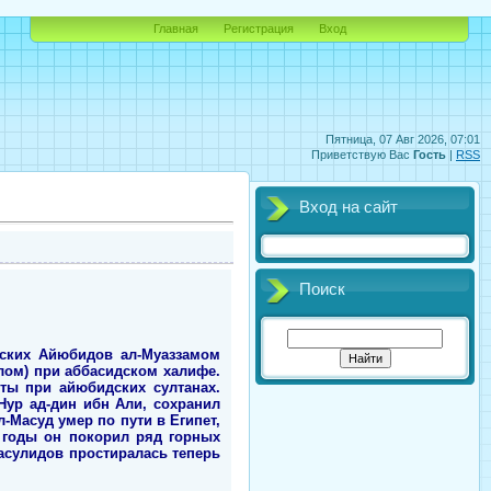
Главная
Регистрация
Вход
Пятница, 07 Авг 2026, 07:01
Приветствую Вас
Гость
|
RSS
Вход на сайт
Поиск
нских Айюбидов ал-Муаззамом
лом) при аббасидском халифе.
ты при айюбидских султанах.
Нур ад-дин ибн Али, сохранил
л-Масуд умер по пути в Египет,
 годы он покорил ряд горных
Расулидов простиралась теперь