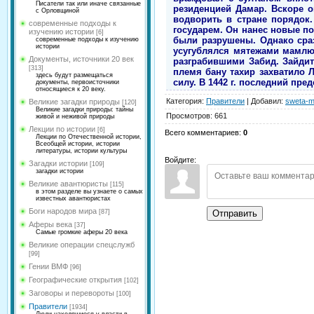
Писатели так или иначе связанные
резиденцией Дамар. Вскоре 
с Орловщиной
водворить в стране порядок
современные подходы к
государем. Он нанес новые по
изучению истории
[6]
были разрушены. Однако сраз
современные подходы к изучению
истории
усугублялся мятежами мамлю
Документы, источники 20 век
разграбившими Забид. Зайди
[313]
племя бану тахир захватило 
здесь будут размещаться
силу. В 1442 г. последний пре
документы, первоисточники
относящиеся к 20 веку.
Категория
:
Правители
|
Добавил
:
sweta-m
Великие загадки природы
[120]
Великие загадки природы: тайны
Просмотров
:
661
живой и неживой природы
Лекции по истории
[6]
Всего комментариев
:
0
Лекции по Отечественной истории,
Всеобщей истории, истории
литературы, истории культуры
Войдите:
Загадки истории
[109]
загадки истории
Великие авантюристы
[115]
в этом разделе вы узнаете о самых
известных авантюристах
Боги народов мира
Отправить
[87]
Аферы века
[37]
Самые громкие аферы 20 века
Великие операции спецслужб
[99]
Гении ВМФ
[96]
Географические открытия
[102]
Заговоры и перевороты
[100]
Правители
[1934]