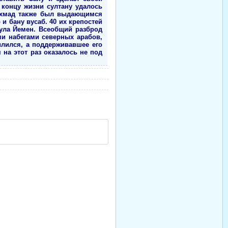
концу жизни султану удалось
 Ахмад также был выдающимся
и бану вусаб. 40 их крепостей
нула Йемен. Всеобщий разброд
и набегами северных арабов,
лился, а поддерживавшее его
на этот раз оказалось не под