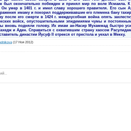
он был окончательно побежден и принял мир по воле Исмаила. К 
. Он умер в 1401 г. и имел славу хорошего правителя. Его сын
ражения имаму и покорил поддерживавшие его племена бану тахир 
у после его смерти в 1424 г. междоусобная война опять захлест
кских войск, опустошительными эпидемиями чумы и постоянным
ты вновь подняли голову. Их имам ан-Насир Мухаммад быстро уси
Лахедж и Аден. Справиться с охватившим страну хаосом Расулидам 
дставитель династии Йусуф II отрекся от престола и уехал в Мекку.
elnikova
(17 Ноя 2012)