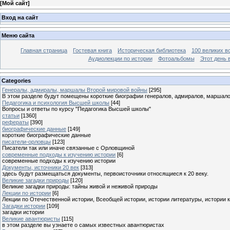
[
Мой сайт
]
Вход на сайт
Меню сайта
Главная страница
Гостевая книга
Историческая библиотека
100 великих в
Аудиолекции по истории
Фотоальбомы
Этот день 
Categories
Генералы, адмиралы, маршалы Второй мировой войны
[295]
В этом разделе будут помещены короткие биографии генералов, адмиралов, маршал
Педагогика и психология Высшей школы
[44]
Вопросы и ответы по курсу "Педагогика Высшей школы"
статьи
[1360]
рефераты
[390]
биографические данные
[149]
короткие биографические данные
писатели-орловцы
[123]
Писатели так или иначе связанные с Орловщиной
современные подходы к изучению истории
[6]
современные подходы к изучению истории
Документы, источники 20 век
[313]
здесь будут размещаться документы, первоисточники относящиеся к 20 веку.
Великие загадки природы
[120]
Великие загадки природы: тайны живой и неживой природы
Лекции по истории
[6]
Лекции по Отечественной истории, Всеобщей истории, истории литературы, истории 
Загадки истории
[109]
загадки истории
Великие авантюристы
[115]
в этом разделе вы узнаете о самых известных авантюристах