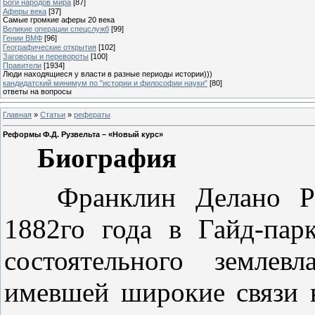
Боги народов мира
[87]
Аферы века
[37]
Самые громкие аферы 20 века
Великие операции спецслужб
[99]
Гении ВМФ
[96]
Географические открытия
[102]
Заговоры и перевороты
[100]
Правители
[1934]
Люди находящиеся у власти в разные периоды истории)))
кандидатский минимум по "истории и философии науки"
[80]
ответы на вопросы
Главная
»
Статьи
»
рефераты
Реформы Ф.Д. Рузвельта – «Новый курс»
Биография
Франклин Делано Ру
1882го года в Гайд-па
состоятельного землев
имевшей широкие связи в