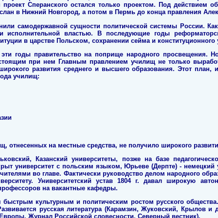
проект Сперанского остался только проектом. Под действием об
слан в Нижний Новгород, а потом в Пермь до конца правления Алек
енили самодержавной сущности политической системы России. Ка
 и исполнительной властью. В последующие годы реформаторск
итуции в царстве Польском, сохранении сейма и конституционного
 эти годы правительство на поприще народного просвещения. Н
стоящим при нем Главным правлением училищ не только выработ
ирокого развития среднего и высшего образования. Этот план, 
рода училищ:
азии
щ, отнесенных на местные средства, не получило широкого развити
ковский, Казанский университеты, позже на базе педагогическо
крыт университет с польским языком, Юрьеве (Дерпте) - немецкий 
печителями во главе. Фактически руководство делом народного обр
верситету. Университетский устав 1804 г. давал широкую авт
профессоров на вакантные кафедры.
ся быстрым культурным и политическим ростом русского общества.
Развивается русская литература (Карамзин, Жуковский, Крылов и д
 Европы, Журнал Российской словесности, Северный вестник).