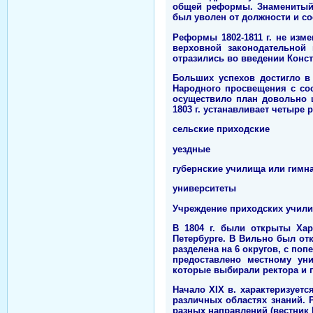
общей реформы. Знаменитый 
был уволен от должности и со
Реформы 1802-1811 г. не изм
верховной законодательной
отразились во введении Конст
Больших успехов достигло в
Народного просвещения с со
осуществило план довольно ш
1803 г. устанавливает четыре 
сельские приходские
уездные
губернские училища или гимн
университеты
Учреждение приходских учили
В 1804 г. были открыты Харь
Петербурге. В Вильно был от
разделена на 6 округов, с по
предоставлено местному уни
которые выбирали ректора и 
Начало ХIХ в. характеризует
различных областях знаний. 
разных направлений (вестник