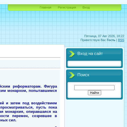
Главная
Регистрация
Вход
Пятница, 07 Авг 2026, 18:22
Приветствую Вас
Гость
|
RSS
Вход на сайт
Поиск
йским реформаторам. Фигура
йским монархом, попытавшимся
лей и затем под воздействием
просматриваться, пусть пока
ая монархия, опиравшаяся на
ости перемен, созревшее в
ных сил.