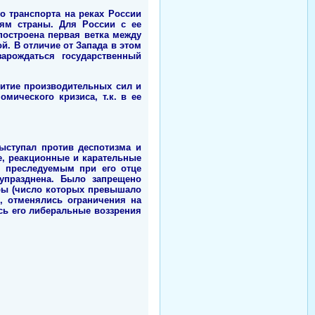
о транспорта на реках России
ям страны. Для России с ее
построена первая ветка между
й. В отличие от Запада в этом
зарождаться государственный
витие производительных сил и
мического кризиса, т.к. в ее
ыступал против деспотизма и
ые, реакционные и карательные
 преследуемым при его отце
упразднена. Было запрещено
ры (число которых превышало
, отменялись ограничения на
сь его либеральные воззрения