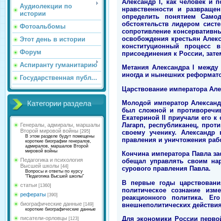
Александр I, как человек и 
Аудиолекции по
нравственности и развраще
истории
определить понятием Самод
обстоятельств лидером сист
Фотоальбомы
сопротивление консервативны
освобождения крестьян Алекс
Этот день в истории
конституционный процесс 
Форум
присоединения к России, зат
Аспиранту гуманитарию
Метания Александра I между
иногда и нынешних реформат
Государственная публ...
Царствование императора Але
Молодой император Александр
Категории раздела
был сложной и противоречив
Екатериной II приучали его 
Лагарп, республиканец, прот
Генералы, адмиралы, маршалы
Второй мировой войны
своему ученику. Александр
[295]
В этом разделе будут помещены
правления и уничтожения раб
короткие биографии генералов,
адмиралов, маршалов Второй
мировой войны
Кончина императора Павла за
Педагогика и психология
обещал управлять своим нар
Высшей школы
[44]
сурового правления Павла.
Вопросы и ответы по курсу
"Педагогика Высшей школы"
В первые годы царствовани
статьи
[1360]
политическое сознание изм
рефераты
[390]
реакционного политика. Ег
биографические данные
внешнеполитических действия
[149]
короткие биографические данные
Для экономики России перво
писатели-орловцы
[123]