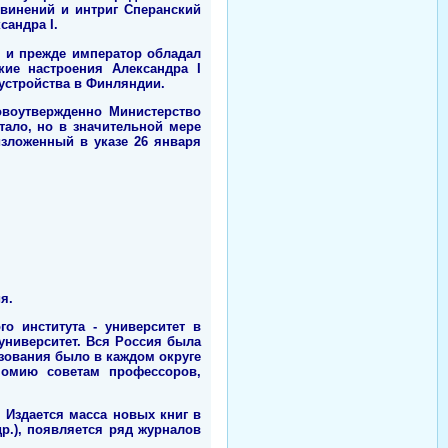
винений и интриг Сперанский
сандра I.
к и прежде император обладал
ие настроения Александра I
 устройства в Финляндии.
овоутвержденно Министерство
ало, но в значительной мере
изложенный в указе 26 января
я.
го института - университет в
университет. Вся Россия была
азования было в каждом округе
ономию советам профессоров,
 Издается масса новых книг в
р.), появляется ряд журналов