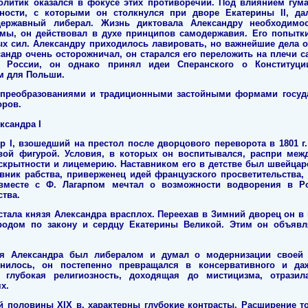
политик оказался в фокусе этих противоречий. Под влиянием гум
нности, с которыми он столкнулся при дворе Екатерины II, д
ержавный либерал. Жизнь диктовала Александру необходимо
емы, он действовал в духе принципов самодержавия. Его попыт
х сил. Александру приходилось лавировать, но важнейшие дела 
андр очень осторожничал, он старался его переложить на плечи с
в России, он однако принял идеи Сперанского о Конституц
ем для Польши.
 преобразованиями и традиционными застойными формами госуд
оров.
ксандра I
 I, взошедший на престол после дворцового переворота в 1801 г. 
ой фигурой. Условия, в которых он воспитывался, распри ме
к скрытности и лицемерию. Наставником его в детстве был швейцар
ивник рабства, приверженец идей французского просветительства,
 вместе с Ф. Лагарпом мечтал о возможности водворения в Р
ства.
стала князя Александра врасплох. Переехав в Зимний дворец он в
одом по закону и сердцу Екатерины Великой. Этим он объявл
я Александра был либералом и думал о модернизации своей 
енилось, он постепенно превращался в консервативного и д
о глубокая религиозность, доходящая до мистицизма, отрази
х.
й половины ХIХ в. характерны глубокие контрасты. Расширение т