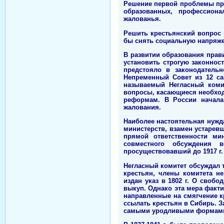
Решение первой проблемы пра
образованных, профессион
жалованья.
Решить крестьянский вопрос 
бы снять социальную напряже
В развитии образования прав
установить строгую законнос
предстояло в законодатель
Непременный Совет из 12 са
называемый Негласный коми
вопросы, касающиеся необход
реформам. В России начала
жалования.
Наиболее настоятельная нужд
министерств, взамен устаревш
прямой ответственности ми
совместного обсуждения 
просуществовавший до 1917 г.
Негласный комитет обсуждал 
крестьян, члены комитета н
издан указ в 1802 г. О своб
выкуп. Однако эта мера факт
направленные на смягчение к
ссылать крестьян в Сибирь. 
самыми уродливыми формами