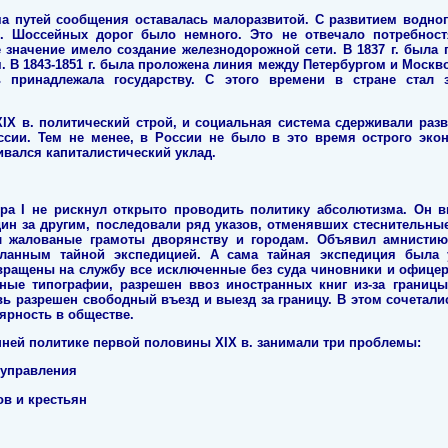
ма путей сообщения оставалась малоразвитой. С развитием водног
. Шоссейных дорог было немного. Это не отвечало потребност
 значение имело создание железнодорожной сети. В 1837 г. была 
 В 1843-1851 г. была проложена линия между Петербургом и Москво
 принадлежала государству. С этого времени в стране стал 
IХ в. политический строй, и социальная система сдерживали раз
ии. Тем не менее, в России не было в это время острого эконо
ивался капиталистический уклад.
дра I не рискнул открыто проводить политику абсолютизма. Он в
один за другим, последовали ряд указов, отменявших стеснительн
л жалованые грамоты дворянству и городам. Объявил амнистию
ланным тайной экспедицией. А сама тайная экспедиция была 
вращены на службу все исключенные без суда чиновники и офице
тные типографии, разрешен ввоз иностранных книг из-за границы
вь разрешен свободный въезд и выезд за границу. В этом сочетали
ярность в обществе.
нней политике первой половины ХIХ в. занимали три проблемы:
о управления
в и крестьян