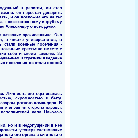
нодушный к религии, он стал
 жизни, он перестал доверять
ать, и он возложил его на тех
ка, невежественному и грубому
л Александру о всех делах.
а название аракчеевщина. Она
, в чистке университетов, в
ы стали военные поселения -
казенные крестьяне вместе с
ние себе и своим семьям. За
мущением встретили введение
ные поселения не стали опорой
й. Личность его оценивалась
остью, скромностью в быту.
гозором ротного командира. В
енно внешняя сторона парады,
 исполнителей дали Николаю
ии, но и в недопущении в нее
провести усовершенствование
щательного органа значительно