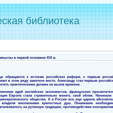
ская библиотека
мыслы в первой половине ХIХ в.
ще обращается к истокам российских реформ, к первым росси
имает в этом ряду заметное место. Александр стал первым росси
ветить практическими делами на вызов времени.
влиянием идей английских экономистов, французских просветите
ции Европа стала стремительно менять свой облик. Начинали 
демократического общества. А в России все еще царила абсолютн
е владели миллионами крепостных душ. Понимание необходим
аталкивалось на рутинную традицию, противодействие консерватив