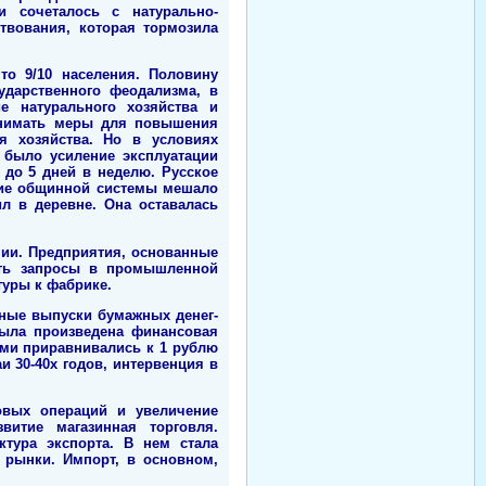
и сочеталось с натурально-
твования, которая тормозила
то 9/10 населения. Половину
ударственного феодализма, в
е натурального хозяйства и
инимать меры для повышения
я хозяйства. Но в условиях
 было усиление эксплуатации
 до 5 дней в неделю. Русское
чие общинной системы мешало
л в деревне. Она оставалась
ии. Предприятия, основанные
ить запросы в промышленной
туры к фабрике.
ные выпуски бумажных денег-
была произведена финансовая
ями приравнивались к 1 рублю
 30-40х годов, интервенция в
овых операций и увеличение
витие магазинная торговля.
ктура экспорта. В нем стала
 рынки. Импорт, в основном,