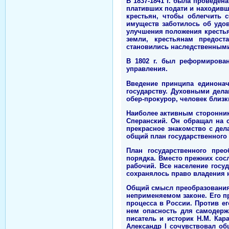
В 1837-1841 г. была проведе
плативших подати и находивш
крестьян, чтобы облегчить 
имуществ заботилось об удо
улучшения положения крестья
земли, крестьянам предост
становились наследственными
В 1802 г. был реформирова
управления.
Введение принципа единонач
государству. Духовными дел
обер-прокурор, человек близк
Наиболее активным сторонник
Сперанский. Он обращал на 
прекрасное знакомство с дел
общий план государственного
План государственного прео
порядка. Вместо прежних сос
рабочий. Все население госу
сохранялось право владения 
Общий смысл преобразования 
неприменяемом законе. Его п
процесса в России. Против е
нем опасность для самодерж
писатель и историк Н.М. Кар
Александр I сочувствовал о