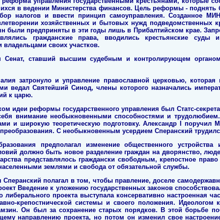
на реформа управления государственными крестьянами, которые сос
ихся в ведении Министерства финансов. Цель реформы - поднять б
сбор налогов и ввести принцип самоуправления. Созданное М
влетворении хозяйственных и бытовых нужд подведомственных к
н были предприняты в эти годы лишь в Прибалтийском крае. Запр
авлялись гражданские права, вводились крестьянские суды и
 владельцами своих участков.
н Сенат, ставший высшим судебным и контролирующем органом 
алия затронуло и управление православной церковью, которая
ами ведал Святейший Синод, члены которого назначались императ
ий к царю.
ом идеи реформы государственного управления был Статс-секрета
себя внимание необыкновенными способностями и трудолюбием.
ами и широкую теоретическую подготовку. Александр I поручил М
 преобразования. С необыкновенным усердием Сперанский трудился
бразования предполагал изменение общественного устройства 
ловий должно быть новое разделение граждан на дворянство, люде
дарства представлялось граждански свободным, крепостное прав
населенными землями и свобода от обязательной службы.
Сперанский полагал в том, чтобы правление, доселе самодержавно
роект Введение к уложению государственных законов способствова
го либерального проекта выступала консервативно настроенная час
авно-крепостнической системы и своего положения. Идеологом 
амзин. Он был за сохранение старых порядков. В этой борьбе п
бщему направлению проекта, но потом он изменил свое настроени