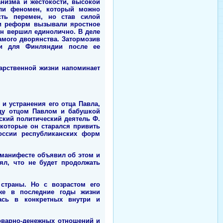
анизма и жестокости, высокой
али феномен, который можно
сть перемен, но став силой
ки реформ вызывали яростное
он вершил единолично. В деле
амого дворянства. Затормозив
ии для Финляндии после ее
арственной жизни напоминает
и устранения его отца Павла,
жду отцом Павлом и бабушкой
ский политический деятель Ф.
 которые он старался привить
оссии республиканских форм
 манифесте объявил об этом и
ял, что не будет продолжать
страны. Но с возрастом его
аже в последние годы жизни
лась в конкретных внутри и
оварно-денежных отношений и