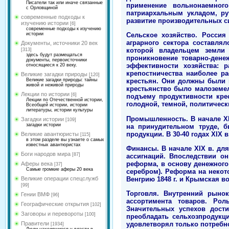
Писатели так или иначе связанные
применение вольнонаемного
с Орловщиной
патриархальным укладом, ру
современные подходы к
развитие производительных с
изучению истории
[6]
современные подходы к изучению
истории
Сельское хозяйство. Россия
аграрного сектора составля
Документы, источники 20 век
которой владельцем земли 
[313]
здесь будут размещаться
проникновение товарно-ден
документы, первоисточники
эффективности хозяйства: 
относящиеся к 20 веку.
крепостничества наиболее р
Великие загадки природы
[120]
Великие загадки природы: тайны
крестьян. Они должны были п
живой и неживой природы
крестьянство было малоземе
Лекции по истории
[6]
подъему продуктивности кре
Лекции по Отечественной истории,
голодной, темной, политическ
Всеобщей истории, истории
литературы, истории культуры
Промышленность. В начале Х
Загадки истории
[109]
загадки истории
на принудительном труде, 
продукции. В 30-40 годах ХIХ
Великие авантюристы
[115]
в этом разделе вы узнаете о самых
известных авантюристах
Финансы. В начале ХIХ в. д
Боги народов мира
[87]
ассигнаций. Впоследствии о
реформа, в основу денежного
Аферы века
[37]
Самые громкие аферы 20 века
серебром). Реформа на некот
Венгрию 1848 г. и Крымская в
Великие операции спецслужб
[99]
Торговля. Внутренний рыно
Гении ВМФ
[96]
ассортимента товаров. Рол
Географические открытия
[102]
Значительных успехов дости
Заговоры и перевороты
[100]
преобладать сельхозпродукц
Правители
удовлетворял только потребн
[1934]