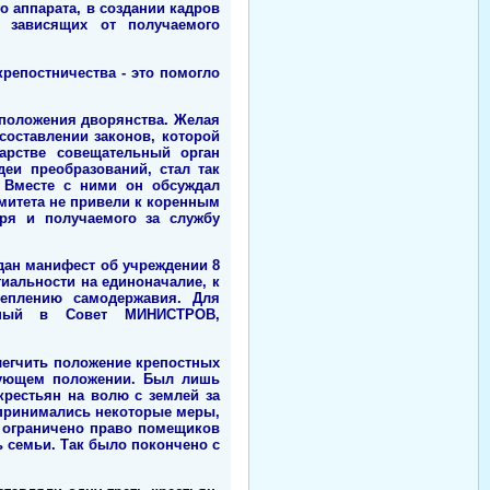
 аппарата, в создании кадров
 зависящих от получаемого
репостничества - это помогло
 положения дворянства. Желая
составлении законов, которой
арстве совещательный орган
еи преобразований, стал так
 Вместе с ними он обсуждал
митета не привели к коренным
ря и получаемого за службу
дан манифест об учреждении 8
гиальности на единоначалие, к
реплению самодержавия. Для
анный в Совет МИНИСТРОВ,
легчить положение крепостных
твующем положении. Был лишь
крестьян на волю с землей за
 принимались некоторые меры,
и ограничено право помещиков
 семьи. Так было покончено с