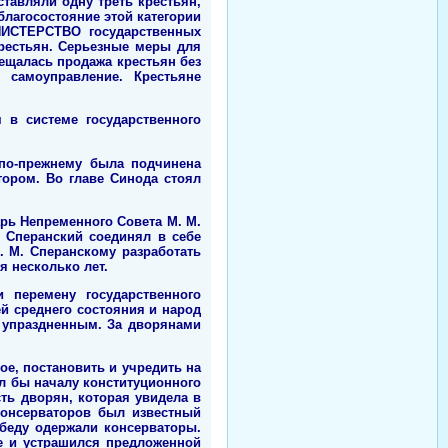
тавляли одну треть крестьян,
лагосостояние этой категории
ИНИСТЕРСТВО государственных
рестьян. Серьезные меры для
ещалась продажа крестьян без
 самоуправление. Крестьяне
в системе государственного
 по-прежнему была подчинена
ором. Во главе Синода стоял
рь Непременного Совета М. М.
 Сперанский соединял в себе
. М. Сперанскому разработать
 несколько лет.
и перемену государственного
й среднего состояния и народ
о упраздненным. За дворянами
е, постановить и учредить на
л бы началу конституционного
ть дворян, которая увидела в
консерваторов был известный
обеду одержали консерваторы.
е и устрашился предложенной