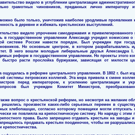
вительство видело в углублении централизации административного
ально грамотных чиновников, преданных лично императору и
можно было только, уничтожив наиболее уродливые проявления к
нность в деревне и избежать крестьянских выступлений.
ительство видело упрочение самодержавия и привилегированного
ть в государственном управлении Александр учредил комиссию о 
ной системе России навести порядок. Был учрежден при госуд
новников. Но основным центром, в котором разрабатывались ид
тет. В него вошли молодые либеральные друзья Александра I.
имых реформ в государственном управлении. Но проекты этого ко
 быстро расти прослойка буржуазии, зависящая от милости ца
а ощущалась в реформе центрального управления. В 1802 г. был из
ей системы петровских коллегий. Эта мера привела к смене колле
нистров перед императором, к усилению централизации и ук
вопросов был учрежден Комитет Министров, преобразов
также вопрос о крестьянской реформе, но несмотря на желание об
е решились произвести каких-либо серьезных перемен в сущес
одных хлебопашцах, согласно которому помещики могли отпускать 
ически не повлияла на крепостническую систему. Но наряду с этим
репостного права. Было запрещено отдавать крестьян на заводы 
Запрещалось продавать крестьян поодиночке, чтобы не разрушались
 крепостничества.