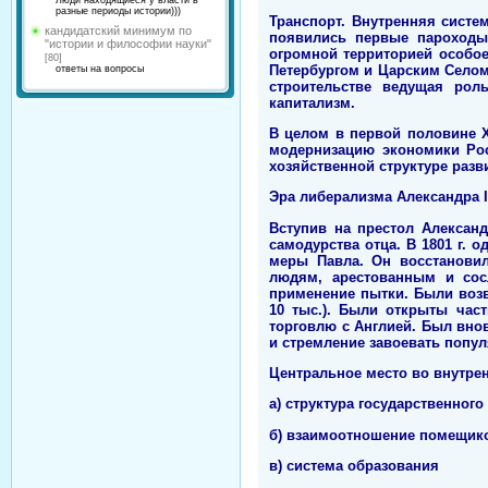
Люди находящиеся у власти в
разные периоды истории)))
Транспорт. Внутренняя систе
кандидатский минимум по
появились первые пароходы
"истории и философии науки"
огромной территорией особое
[80]
Петербургом и Царским Селом.
ответы на вопросы
строительстве ведущая роль
капитализм.
В целом в первой половине Х
модернизацию экономики Росс
хозяйственной структуре разв
Эра либерализма Александра I
Вступив на престол Алексан
самодурства отца. В 1801 г. 
меры Павла. Он восстанови
людям, арестованным и сос
применение пытки. Были воз
10 тыс.). Были открыты час
торговлю с Англией. Был вно
и стремление завоевать попул
Центральное место во внутре
а) структура государственног
б) взаимоотношение помещико
в) система образования