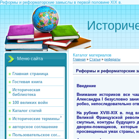
Реформы и реформаторские замыслы в первой половине ХIХ в.
Историче
Каталог материалов
Меню сайта
Главная
»
Статьи
»
рефераты
Реформы и реформаторские за
Главная страница
Гостевая книга
Введение
Историческая
библиотека
Внимание историков все ча
Александра I безусловно зан
100 великих войн
робко, непоследовательно от
Каталог статей
На рубеже ХVIII-ХIХ в. под 
Великой Французской револю
Исторические термины
смутные, контуры будущего 
дворян-помещиков, которы
авторское соглашение
просвещенных умах страны, н
Пользовательское сог...