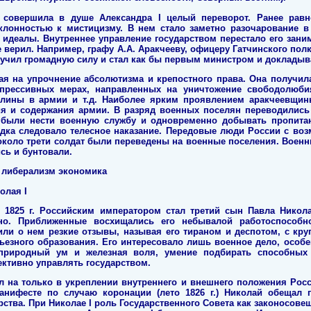
. совершила в душе Александра I целый переворот. Ранее рав
клонностью к мистицизму. В нем стало заметно разочарование в
идеалы. Внутреннее управление государством перестало его заним
верил. Например, графу А.А. Аракчееву, офицеру Гатчинского пол
лучил громадную силу и стал как бы первым министром и докладыва
ая на упрочнение абсолютизма и крепостного права. Она получил
прессивных мерах, направленных на уничтожение свободолюбия
лины в армии и т.д. Наиболее ярким проявлением аракчеевщин
я и содержания армии. В разряд военных поселян переводились 
были нести военную службу и одновременно добывать пропита
дка следовало телесное наказание. Передовые люди России с воз
 около трети солдат были переведены на военные поселения. Воен
сь и бунтовали.
 либерализм экономика
олая I
в 1825 г. Российским императором стал третий сын Павла Никола
но. Приближенные восхищались его небывалой работоспособн
ли о нем резкие отзывы, называя его тираном и деспотом, с кру
ьезного образования. Его интересовало лишь военное дело, особ
риродный ум и железная воля, умение подбирать способных
ктивно управлять государством.
л на только в укреплении внутреннего и внешнего положения Росс
нифесте по случаю коронации (лето 1826 г.) Николай обещал 
рства. При Николае I роль Государственного Совета как законосове