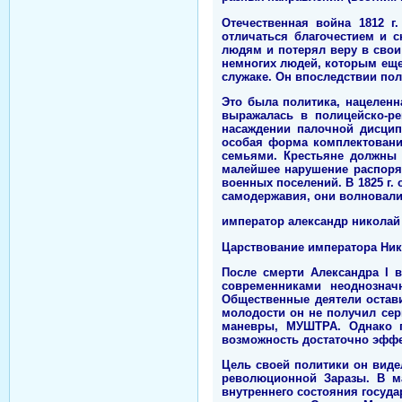
Отечественная война 1812 г
отличаться благочестием и с
людям и потерял веру в свои 
немногих людей, которым еще 
служаке. Он впоследствии по
Это была политика, нацеленн
выражалась в полицейско-ре
насаждении палочной дисцип
особая форма комплектовани
семьями. Крестьяне должны 
малейшее нарушение распоря
военных поселений. В 1825 г.
самодержавия, они волновали
император александр николай
Царствование императора Ник
После смерти Александра I 
современниками неоднознач
Общественные деятели остави
молодости он не получил сер
маневры, МУШТРА. Однако п
возможность достаточно эффе
Цель своей политики он виде
революционной Заразы. В ма
внутреннего состояния госуда