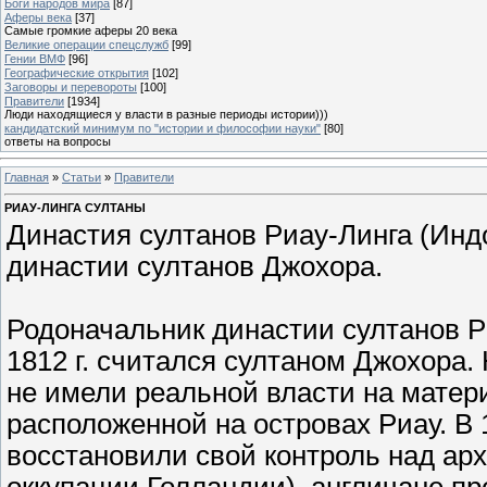
Боги народов мира
[87]
Аферы века
[37]
Самые громкие аферы 20 века
Великие операции спецслужб
[99]
Гении ВМФ
[96]
Географические открытия
[102]
Заговоры и перевороты
[100]
Правители
[1934]
Люди находящиеся у власти в разные периоды истории)))
кандидатский минимум по "истории и философии науки"
[80]
ответы на вопросы
Главная
»
Статьи
»
Правители
РИАУ-ЛИНГА СУЛТАНЫ
Династия султанов Риау-Линга (Индо
династии султанов Джохора.
Родоначальник династии султанов Р
1812 г. считался султаном Джохора. 
не имели реальной власти на матери
расположенной на островах Риау. В 1
восстановили свой контроль над ар