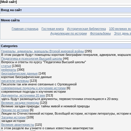
[
Мой сайт
]
Вход на сайт
Меню сайта
Главная страница
Гостевая книга
Историческая библиотека
100 великих в
Аудиолекции по истории
Фотоальбомы
Этот день 
Categories
Генералы, адмиралы, маршалы Второй мировой войны
[295]
В этом разделе будут помещены короткие биографии генералов, адмиралов, маршал
Педагогика и психология Высшей школы
[44]
Вопросы и ответы по курсу "Педагогика Высшей школы"
статьи
[1360]
рефераты
[390]
биографические данные
[149]
короткие биографические данные
писатели-орловцы
[123]
Писатели так или иначе связанные с Орловщиной
современные подходы к изучению истории
[6]
современные подходы к изучению истории
Документы, источники 20 век
[313]
здесь будут размещаться документы, первоисточники относящиеся к 20 веку.
Великие загадки природы
[120]
Великие загадки природы: тайны живой и неживой природы
Лекции по истории
[6]
Лекции по Отечественной истории, Всеобщей истории, истории литературы, истории 
Загадки истории
[109]
загадки истории
Великие авантюристы
[115]
в этом разделе вы узнаете о самых известных авантюристах