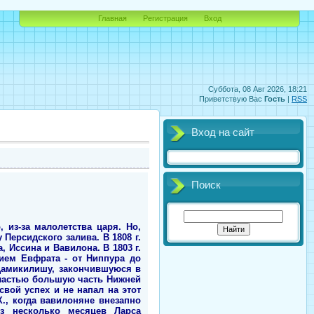
Главная
Регистрация
Вход
Суббота, 08 Авг 2026, 18:21
Приветствую Вас
Гость
|
RSS
Вход на сайт
Поиск
из-за малолетства царя. Но,
 Персидского залива. В 1808 г.
 Иссина и Вавилона. В 1803 г.
ием Евфрата - от Ниппура до
Дамикилишу, закончившуюся в
 властью большую часть Нижней
вой успех и не напал на этот
Х., когда вавилоняне внезапно
ез несколько месяцев Ларса