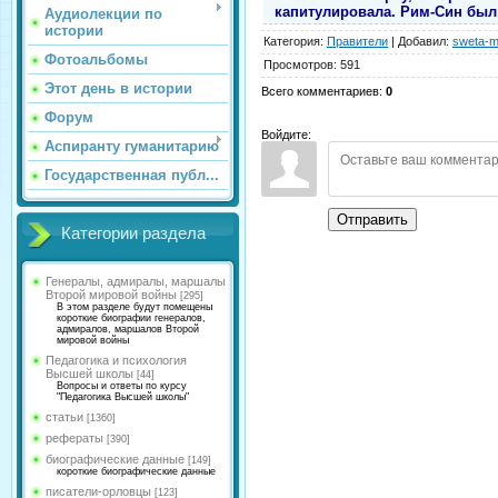
капитулировала. Рим-Син был
Аудиолекции по
истории
Категория
:
Правители
|
Добавил
:
sweta-m
Фотоальбомы
Просмотров
:
591
Этот день в истории
Всего комментариев
:
0
Форум
Войдите:
Аспиранту гуманитарию
Государственная публ...
Отправить
Категории раздела
Генералы, адмиралы, маршалы
Второй мировой войны
[295]
В этом разделе будут помещены
короткие биографии генералов,
адмиралов, маршалов Второй
мировой войны
Педагогика и психология
Высшей школы
[44]
Вопросы и ответы по курсу
"Педагогика Высшей школы"
статьи
[1360]
рефераты
[390]
биографические данные
[149]
короткие биографические данные
писатели-орловцы
[123]