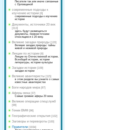
Писатели так или иначе связанные
с Орловщиной
современные подходы к
изучению истории
[6]
современные подходы к изучению
истории
Документы, источники 20 век
[313]
здесь будут размещаться
документы, первоисточники
относящиеся к 20 веку.
Великие загадки природы
[120]
Великие загадки природы: тайны
живой и неживой природы
Лекции по истории
[6]
Лекции по Отечественной истории,
Всеобщей истории, истории
литературы, истории культуры
Загадки истории
[109]
загадки истории
Великие авантюристы
[115]
в этом разделе вы узнаете о самых
известных авантюристах
Боги народов мира
[87]
Аферы века
[37]
Самые громкие аферы 20 века
Великие операции спецслужб
[99]
Гении ВМФ
[96]
Географические открытия
[102]
Заговоры и перевороты
[100]
Правители
[1934]