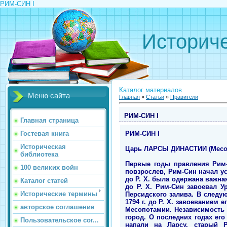
РИМ-СИН I
Историче
Каталог материалов
Меню сайта
Главная
»
Статьи
»
Правители
РИМ-СИН I
Главная страница
РИМ-СИН I
Гостевая книга
Историческая
Царь ЛАРСЫ ДИНАСТИИ (Месопот
библиотека
Первые годы правления Рим-
100 великих войн
повзрослев, Рим-Син начал усп
до Р. Х. была одержана важна
Каталог статей
до Р. Х. Рим-Син завоевал 
Исторические термины
Персидского залива. В след
1794 г. до Р. Х. завоеванием
авторское соглашение
Месопотамии. Независимость 
город. О последних годах его
Пользовательское сог...
напали на Ларсу, старый Р