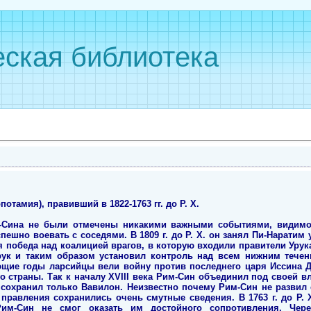
ская библиотека
амия), правивший в 1822-1763 гг. до Р. Х.
Сина не были отмечены никакими важными событиями, видимо, 
ешно воевать с соседями. В 1809 г. до Р. Х. он занял Пи-Наратим у
я победа над коалицией врагов, в которую входили правители Урука,
Урук и таким образом установил контроль над всем нижним течен
ующие годы ларсийцы вели войну против последнего царя Иссина 
 его страны. Так к началу XVIII века Рим-Син объединил под своей
сохранил только Вавилон. Неизвестно почему Рим-Син не развил с
 правления сохранились очень смутные сведения. В 1763 г. до Р. 
им-Син не смог оказать им достойного сопротивления. Чер