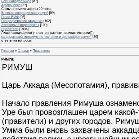
Боги народов мира
[87]
Аферы века
[37]
Самые громкие аферы 20 века
Великие операции спецслужб
[99]
Гении ВМФ
[96]
Географические открытия
[102]
Заговоры и перевороты
[100]
Правители
[1934]
Люди находящиеся у власти в разные периоды истории)))
кандидатский минимум по "истории и философии науки"
[80]
ответы на вопросы
Главная
»
Статьи
»
Правители
РИМУШ
РИМУШ
Царь Аккада (Месопотамия), правивши
Начало правления Римуша ознамен
Уре был провозглашен царем какой-т
(правители) и других городов. Риму
Умма были вновь захвачены аккадца