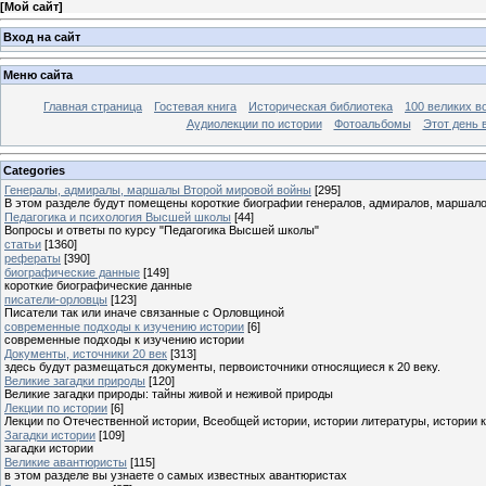
[
Мой сайт
]
Вход на сайт
Меню сайта
Главная страница
Гостевая книга
Историческая библиотека
100 великих в
Аудиолекции по истории
Фотоальбомы
Этот день 
Categories
Генералы, адмиралы, маршалы Второй мировой войны
[295]
В этом разделе будут помещены короткие биографии генералов, адмиралов, маршал
Педагогика и психология Высшей школы
[44]
Вопросы и ответы по курсу "Педагогика Высшей школы"
статьи
[1360]
рефераты
[390]
биографические данные
[149]
короткие биографические данные
писатели-орловцы
[123]
Писатели так или иначе связанные с Орловщиной
современные подходы к изучению истории
[6]
современные подходы к изучению истории
Документы, источники 20 век
[313]
здесь будут размещаться документы, первоисточники относящиеся к 20 веку.
Великие загадки природы
[120]
Великие загадки природы: тайны живой и неживой природы
Лекции по истории
[6]
Лекции по Отечественной истории, Всеобщей истории, истории литературы, истории 
Загадки истории
[109]
загадки истории
Великие авантюристы
[115]
в этом разделе вы узнаете о самых известных авантюристах