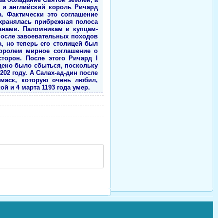
н и английский король Ричард
. Фактически это соглашение
хранялась прибрежная полоса
анами. Паломникам и купцам-
после завоевательных походов
, но теперь его столицей был
королем мирное соглашение о
орон. После этого Ричард I
ждено было сбыться, поскольку
02 году. А Салах-ад-дин после
маск, которую очень любил,
й и 4 марта 1193 года умер.