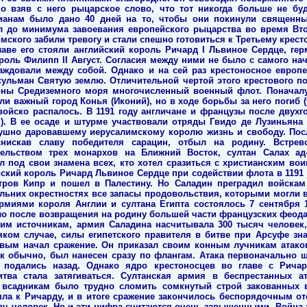
но взяв с него рыцарское слово, что тот никогда больше не бу
тианам было дано 40 дней на то, чтобы они покинули священн
л до минимума завоевания европейского рыцарства во время Вто
имского забили тревогу и стали спешно готовиться к Третьему крес
главе его стояли английский король Ричард I Львиное Сердце, ге
роль Филипп II Август. Согласия между ними не было с самого на
раждовали между собой. Однако и на сей раз крестоносное европ
ульман Святую землю. Отличительной чертой этого крестового по
ны Средиземного моря многочисленный военный флот. Поначалу
яли важный город Конья (Иконий), но в ходе борьбы за него погиб 
 войско распалось. В 1191 году англичане и французы после двух
). В ее осаде и штурме участвовали отряды Гвидо де Лузиньяна
одушно даровавшему иерусалимскому королю жизнь и свободу. Пос
снискав славу победителя сарацин, отбыл на родину. Встр
тельством трех монархов на Ближний Восток, султан Салах а
л под свои знамена всех, кто хотел сразиться с христианским во
ский король Ричард Львиное Сердце при содействии флота в 1191 
тров Кипр и пошел в Палестину. Но Саладин преградил войскам
альних окрестностях все запасы продовольствия, которыми могли 
миями короля Англии и султана Египта состоялось 7 сентября 1
ло после возвращения на родину большей части французских феода
им источникам, армия Саладина насчитывала 300 тысяч человек,
яком случае, силы египетского правителя в битве при Арсуфе зн
ервым начал сражение. Он приказал своим конным лучникам атако
ак обычно, был нанесен сразу по флангам. Атака первоначально 
 подались назад. Однако ядро крестоносцев во главе с Рича
тва стала затягиваться. Султанская армия в беспрестанных а
всадникам было трудно сломить сомкнутый строй закованных 
ла к Ричарду, и в итоге сражение закончилось беспорядочным от
яч человек. Но и эти цифра считаются очень завышенными. Война 