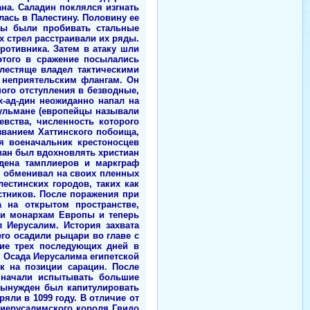
на. Саладин поклялся изгнать
лась в Палестину. Половину ее
ны были пробивать стальные
 стрел расстраивали их ряды.
ротивника. Затем в атаку шли
этого в сражение посылались
лестяще владел тактическими
 неприятельским флангам. Он
ого отступления в безводные,
-ад-дин неожиданно напал на
сульмане (европейцы называли
вства, численность которого
званием Хаттинского побоища,
я военачальник крестоносцев
зван был вдохновлять христиан
дена тамплиеров и маркграф
и обменивал на своих пленных
стинских городов, таких как
стников. После поражения при
а на открытом пространстве,
 и монархам Европы и теперь
л Иерусалим. История захвата
его осадили рыцари во главе с
ие трех последующих дней в
 Осада Иерусалима египетской
к на позиции сарацин. После
о начали испытывать большие
вынужден был капитулировать
яли в 1099 году. В отличие от
 иерусалимского короля Гвидо