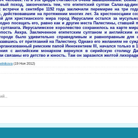
овый поход, закончились тем, что египетский султан Салах-ад-ди
 встречи в сентябре 1192 года заключили перемирие на три года
, действовавшим на протяжении многих лет. За крестоносцами со
 для христианского мира город Иерусалим остался за мусульм
одно посещать его, равно как и другие места Палестины, ставшей 
 султаната. Иерусалимское королевство сохранилось на карте мира
епость Аккра. Заключенное египетским султаном и английским 
городе было удивительно справедливым и равноправным для ст
азавшись от притязаний на Палестину. Однако его желаниям не су
рганизованный римским папой Иннокентием III, начался только в 12
ения с английским монархом вернулся в сирийскую столицу Да
и связаны его детство и юность. Там он заразился желтой лихорадко
elnikova
(19 Ноя 2012)