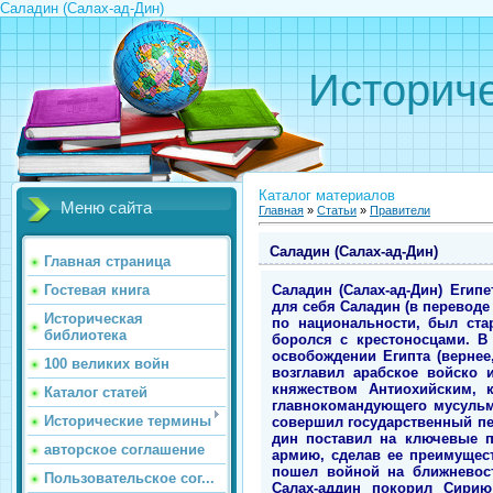
Саладин (Салах-ад-Дин)
Историче
Каталог материалов
Меню сайта
Главная
»
Статьи
»
Правители
Саладин (Салах-ад-Дин)
Главная страница
Саладин (Салах-ад-Дин) Еги
Гостевая книга
для себя Саладин (в переводе 
Историческая
по национальности, был ста
библиотека
боролся с крестоносцами. В
освобождении Египта (вернее
100 великих войн
возглавил арабское войско 
княжеством Антиохийским, 
Каталог статей
главнокомандующего мусульм
Исторические термины
совершил государственный пер
дин поставил на ключевые п
авторское соглашение
армию, сделав ее преимущес
пошел войной на ближневост
Пользовательское сог...
Салах-аддин покорил Сирию