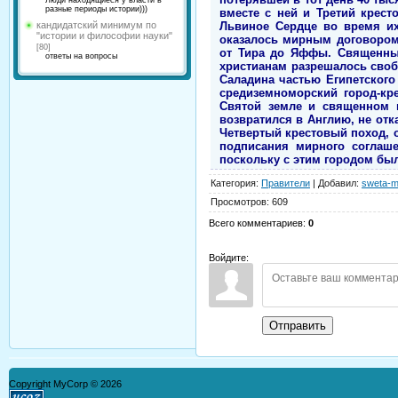
Люди находящиеся у власти в
разные периоды истории)))
вместе с ней и Третий крест
Львиное Сердце во время их
кандидатский минимум по
"истории и философии науки"
оказалось мирным договором
[80]
от Тира до Яффы. Священный
ответы на вопросы
христианам разрешалось своб
Саладина частью Египетского
средиземноморский город-кр
Святой земле и священном 
возвратился в Англию, не отк
Четвертый крестовый поход, о
подписания мирного соглаш
поскольку с этим городом был
Категория
:
Правители
|
Добавил
:
sweta-m
Просмотров
:
609
Всего комментариев
:
0
Войдите:
Отправить
Copyright MyCorp © 2026