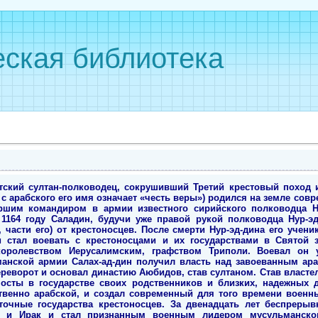
ская библиотека
петский султан-полководец, сокрушивший Третий крестовый поход
с арабского его имя означает «честь веры») родился на земле совр
ршим командиром в армии известного сирийского полководца Н
 1164 году Саладин, будучи уже правой рукой полководца Нур-эд
, части его) от крестоносцев. После смерти Нур-эд-дина его учен
и стал воевать с крестоносцами и их государствами в Святой 
королевством Иерусалимским, графством Триполи. Воевал он 
анской армии Салах-ад-дин получил власть над завоеванным араб
еворот и основал династию Аюбидов, став султаном. Став властел
осты в государстве своих родственников и близких, надежных д
твенно арабской, и создал современный для того времени военны
очные государства крестоносцев. За двенадцать лет беспреры
 и Ирак и стал признанным военным лидером мусульманског