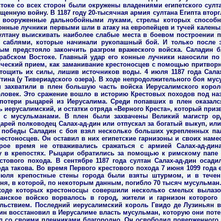
токе со всех сторон были окружены владениями египетского султа
енную войну. В 1187 году 20-тысячная армия султана Египта вторг
, вооруженные дальнобойными луками, стрелы которых способ
онные лучники первыми шли в атаку на европейцев и тучей каленых
ултану выискивать наиболее слабые места в боевом построении п
саблями, которые начинали рукопашный бой. И только после 
ым предстояло закончить разгром вражеского войска. Саладин б
рабском Востоке. Главный удар его конные лучники наносили по
ический прием, как заманивание крестоносцев с помощью притворн
тощить их силы, лишив источников воды. 4 июля 1187 года Салах
ттина (у Тивериадского озера). В ходе непродолжительного боя му
и захватили в плен большую часть войска Иерусалимского короле
еловек. Это сражение вошло в историю Крестовых походов под на
 потери рыцарей из Иерусалима. Среди попавших в плен оказалс
ль иерусалимский, и остатки отряда «Верного Креста», который при
у с мусульманами. В плен были захвачены Великий магистр ор
рей полководец Салах-ад-дин или отпускал за богатый выкуп, ил
 победы Саладин с боя взял несколько больших укрепленных пале
рестоносцев. Он оставил в них египетские гарнизоны и своих наме
рое время не отваживались сражаться с армией Салах-ад-дин
у в крепостях. Рыцари обратились за помощью к римскому папе
стового похода. В сентябре 1187 года султан Салах-ад-дин осади
а такова. Во время Первого крестового похода 7 июня 1099 года 
июля крепостные стены города были взяты штурмом, и в течен
ня, в которой, по некоторым данным, погибло 70 тысяч мусульман.
ходе которых крестоносцы совершили несколько смелых вылазо
нское войско ворвалось в город, жители и гарнизон которог
ольствием. Последний иерусалимский король Гвидо де Лузиньян 
ин восстановил в Иерусалиме власть мусульман, которую они потер
ил со своими пленниками благородно. Он освободил поверженного