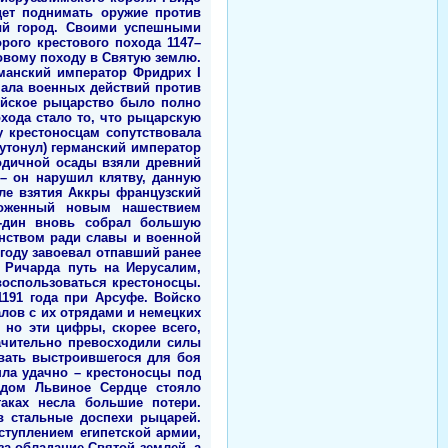
дет поднимать оружие против
ый город. Своими успешными
рого крестового похода 1147–
товому походу в Святую землю.
рманский император Фридрих I
чала военных действий против
ейское рыцарство было полно
хода стало то, что рыцарскую
 крестоносцам сопутствовала
(утонул) германский император
годичной осады взяли древний
 – он нарушил клятву, данную
ле взятия Аккры французский
евоженный новым нашествием
д-дин вновь собрал большую
инством ради славы и военной
году завоевал отпавший ранее
 Ричарда путь на Иерусалим,
воспользоваться крестоносцы.
191 года при Арсуфе. Войско
лов с их отрядами и немецких
 но эти цифры, скорее всего,
ачительно превосходили силы
вать выстроившегося для боя
шла удачно – крестоносцы под
рдом Львиное Сердце стояло
таках несла большие потери.
в стальные доспехи рыцарей.
ступлением египетской армии,
за обладание Святой землей, а