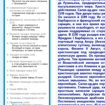
Писатели так или иначе связанные
де Лузиньяна, предваритель
с Орловщиной
мусульманского мира. Хрис
современные подходы к
действиями Салах-ад-дин све
изучению истории
[6]
1149 годов. При дворе папы р
современные подходы к изучению
истории
Он начался в 1189 году. Во 
Документы, источники 20 век
Барбаросса и французский ко
[313]
сарацин, и они все время в
здесь будут размещаться
решимости освободить от мус
документы, первоисточники
относящиеся к 20 веку.
армию поддерживал со сторо
Великие загадки природы
удача. В 1190 году рыцари вз
[120]
Великие загадки природы: тайны
Фридрих I Барбаросса, а его
живой и неживой природы
портовый город Аккру (Аккон
Лекции по истории
[6]
египетскому султану, велик
Лекции по Отечественной истории,
король Филипп II Август, 
Всеобщей истории, истории
литературы, истории культуры
крестоносцев под предводи
Загадки истории
[109]
египетскую армию. Он призва
загадки истории
добычи. Тем временем англий
Великие авантюристы
[115]
от Византийской империи ос
в этом разделе вы узнаете о самых
уничтожив в его ближних и д
известных авантюристах
Решающее сражение между ар
Боги народов мира
[87]
крестоносцев заметно пореде
Аферы века
[37]
рыцарей. Согласно европейск
Самые громкие аферы 20 века
сильно завышены. Но, во вс
Великие операции спецслужб
европейцев. Салах-ад-дин п
[99]
противника. Главный удар, к
Гении ВМФ
[96]
яростным натиском сарацин
Географические открытия
непоколебимо. Арсуфская би
[102]
Легковооруженным арабским 
Заговоры и перевороты
[100]
Постепенно инициатива переш
Правители
[1934]
потерявшей в тот день 40 тыс