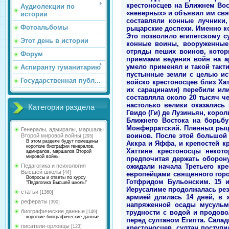
крестоносцев на Ближнем Вос
Аудиолекции по
«неверных» и объявил им свящ
истории
составляли конные лучники
Фотоальбомы
рыцарские доспехи. Именно к
Это позволяло египетскому с
Этот день в истории
конные воины, вооруженные 
отряды пеших воинов, котор
Форум
приемами ведения войн на а
умело применял и такой такт
Аспиранту гуманитарию
пустынные земли с целью ис
Государственная публ...
войско крестоносцев близ Ха
их сарацинами) перебили ил
составляла около 20 тысяч ч
настолько велики оказались
Категории раздела
Гвидо (Ги) де Лузиньян, коро
Ближнего Востока на борьб
Монферратский. Пленных рыца
Генералы, адмиралы, маршалы
воинов. После этой большой
Второй мировой войны
[295]
В этом разделе будут помещены
Аккра и Яффа, и крепостей к
короткие биографии генералов,
Хаттине крестоносцы некото
адмиралов, маршалов Второй
мировой войны
предпочитая держать оборон
ожидали начала Третьего кре
Педагогика и психология
Высшей школы
[44]
европейцами священного город
Вопросы и ответы по курсу
Готфридом Бульонским. 15 
"Педагогика Высшей школы"
Иерусалиме продолжалась рез
статьи
[1360]
армией длилась 14 дней, в 
рефераты
[390]
напряженной осады мусульма
биографические данные
трудности с водой и продов
[149]
короткие биографические данные
перед султаном Египта. Салад
писатели-орловцы
крестоносцев, султан поступ
[123]