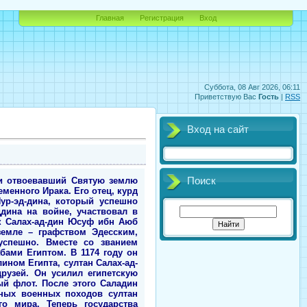
Главная
Регистрация
Вход
Суббота, 08 Авг 2026, 06:11
Приветствую Вас
Гость
|
RSS
Вход на сайт
 и отвоевавший Святую землю
Поиск
еменного Ирака. Его отец, курд
ур-эд-дина, который успешно
дина на войне, участвовал в
ик Салах-ад-дин Юсуф ибн Аюб
земле – графством Эдесским,
успешно. Вместе со званием
ами Египтом. В 1174 году он
ином Египта, султан Салах-ад-
рузей. Он усилил египетскую
й флот. После этого Саладин
вных военных походов султан
о мира. Теперь государства