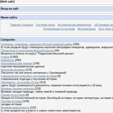
[
Мой сайт
]
Вход на сайт
Меню сайта
Главная страница
Гостевая книга
Историческая библиотека
100 великих в
Аудиолекции по истории
Фотоальбомы
Этот день 
Categories
Генералы, адмиралы, маршалы Второй мировой войны
[295]
В этом разделе будут помещены короткие биографии генералов, адмиралов, маршал
Педагогика и психология Высшей школы
[44]
Вопросы и ответы по курсу "Педагогика Высшей школы"
статьи
[1360]
рефераты
[390]
биографические данные
[149]
короткие биографические данные
писатели-орловцы
[123]
Писатели так или иначе связанные с Орловщиной
современные подходы к изучению истории
[6]
современные подходы к изучению истории
Документы, источники 20 век
[313]
здесь будут размещаться документы, первоисточники относящиеся к 20 веку.
Великие загадки природы
[120]
Великие загадки природы: тайны живой и неживой природы
Лекции по истории
[6]
Лекции по Отечественной истории, Всеобщей истории, истории литературы, истории 
Загадки истории
[109]
загадки истории
Великие авантюристы
[115]
в этом разделе вы узнаете о самых известных авантюристах