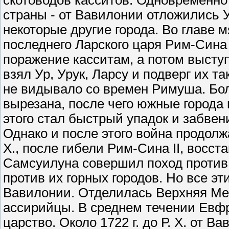
скотоводов касситов. Одновременно
страны - от Вавилонии отложились У
некоторые другие города. Во главе 
последнего Ларского царя Рим-Сина I
поражение касситам, а потом выступи
взял Ур, Урук, Ларсу и подверг их т
не видывало со времен Римуша. Бо
вырезана, после чего южные города
этого стал быстрый упадок и забве
Однако и после этого война продолжал
Х., после гибели Рим-Сина II, восста
Самсуилуна совершил поход против
против их горных городов. Но все э
Вавилонии. Отделилась Верхняя Мес
ассирийцы. В среднем течении Евфр
царство. Около 1722 г. до Р. Х. от