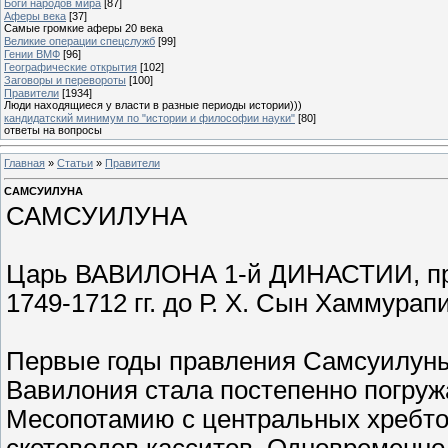
Боги народов мира
[87]
Аферы века
[37]
Самые громкие аферы 20 века
Великие операции спецслужб
[99]
Гении ВМФ
[96]
Географические открытия
[102]
Заговоры и перевороты
[100]
Правители
[1934]
Люди находящиеся у власти в разные периоды истории)))
кандидатский минимум по "истории и философии науки"
[80]
ответы на вопросы
Главная
»
Статьи
»
Правители
САМСУИЛУНА
САМСУИЛУНА
Царь ВАВИЛОНА 1-й ДИНАСТИИ, пр
1749-1712 гг. до Р. Х. Сын Хаммурапи. 
Первые годы правления Самсуилуны 
Вавилония стала постепенно погружа
Месопотамию с центральных хребтов