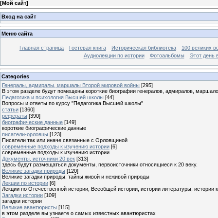
[
Мой сайт
]
Вход на сайт
Меню сайта
Главная страница
Гостевая книга
Историческая библиотека
100 великих в
Аудиолекции по истории
Фотоальбомы
Этот день 
Categories
Генералы, адмиралы, маршалы Второй мировой войны
[295]
В этом разделе будут помещены короткие биографии генералов, адмиралов, маршал
Педагогика и психология Высшей школы
[44]
Вопросы и ответы по курсу "Педагогика Высшей школы"
статьи
[1360]
рефераты
[390]
биографические данные
[149]
короткие биографические данные
писатели-орловцы
[123]
Писатели так или иначе связанные с Орловщиной
современные подходы к изучению истории
[6]
современные подходы к изучению истории
Документы, источники 20 век
[313]
здесь будут размещаться документы, первоисточники относящиеся к 20 веку.
Великие загадки природы
[120]
Великие загадки природы: тайны живой и неживой природы
Лекции по истории
[6]
Лекции по Отечественной истории, Всеобщей истории, истории литературы, истории 
Загадки истории
[109]
загадки истории
Великие авантюристы
[115]
в этом разделе вы узнаете о самых известных авантюристах