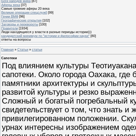
Боги народов мира
[87]
Аферы века
[37]
Самые громкие аферы 20 века
Великие операции спецслужб
[99]
Гении ВМФ
[96]
Географические открытия
[102]
Заговоры и перевороты
[100]
Правители
[1934]
Люди находящиеся у власти в разные периоды истории)))
кандидатский минимум по "истории и философии науки"
[80]
ответы на вопросы
Главная
»
Статьи
»
статьи
Сапотеки
Под влиянием культуры Теотиуакан
сапотеки. Около города Оахака, где
памятники архитектуры и скульптур
развитой культуры и резко выраже
Сложный и богатый погребальный кул
свидетельствует о том, что знать и
привилегированном положении. Ску
урнах интересны изображением оде