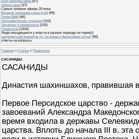
Боги народов мира
[87]
Аферы века
[37]
Самые громкие аферы 20 века
Великие операции спецслужб
[99]
Гении ВМФ
[96]
Географические открытия
[102]
Заговоры и перевороты
[100]
Правители
[1934]
Люди находящиеся у власти в разные периоды истории)))
кандидатский минимум по "истории и философии науки"
[80]
ответы на вопросы
Главная
»
Статьи
»
Правители
САСАНИДЫ
САСАНИДЫ
Династия шахиншахов, правившая в 2
Первое Персидское царство - держав
завоеваний Александра Македонского
время входила в державы Селевкидо
царства. Вплоть до начала III в. эт