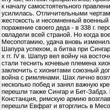
к началу самостоятельного правлен
усилилась. Отличительными чертами
жестокость и несомненный военный 
поражение своего деда - в 338 г. пе
овладели всей страной. Но когда в
Месопотамию, удача вновь изменила
Шапура успехом, а битва при Синга
х гг. IV в. Шапур вел войну на вост
стали теснить кочевые племена хиони
заключить с хионитами союзный дого
война с римлянами. Шах лично воз
несколько побед и занял важную креп
перешли также Сингар и Бет-Забдэ. 
Констанция, римскую армию возглав
перешли Евфрат и вторглись в Месо