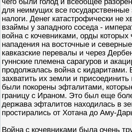
чего были голод и всеобщее разоре
для неимущих все государственные
налоги. Денег катастрофически не х
взаймы у западного соседа - импер
война с кочевниками, орды которых 
нападения на восточные и северны
кавказские перевалы и через Дербе
гуннские племена сарагуров и акац
продолжалась война с кидаритами. В
захватить их земли и присоединить 
были покорены эфталитами, которые
границу с Ираном. Это был еще боле
держава эфталитов находилась в зе
простирались от Хотана до Аму-Дар
Война с кочевниками была очень тр