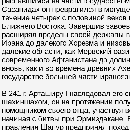
распавшимся на части государством
Сасанидах он превратился в могуще
течение четырех с половиной веков
Ближнего Востока. Завершив завое
расширял пределы своей державы в
Ирана до далекого Хорезма и низов
далекие области, как Мервский оази
современного Афганистана до долин
вновь, как и во времена древних А
государстве большей части иранояз
В 241 г. Арташиру I наследовал его 
шахиншахом, он на протяжении пол
помощником своего отца, участвуя в
начиная с битвы при Ормиздакане. 
правления Шапур предпринял поход 