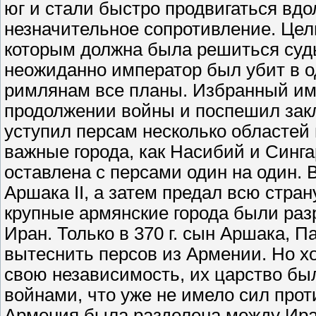
юг и стали быстро продвигаться вдо
незначительное сопротивление. Це
которым должна была решиться суд
неожиданно император был убит в о
римлянам все планы. Избранный им
продолжении войны и поспешил зак
уступил персам несколько областей 
важные города, как Насибий и Синг
оставлена с персами один на один. 
Аршака II, а затем предал всю стран
крупные армянские города были раз
Иран. Только в 370 г. сын Аршака, 
вытеснить персов из Армении. Но хо
свою независимость, их царство бы
войнами, что уже не имело сил прот
Армения была разделена между Ира