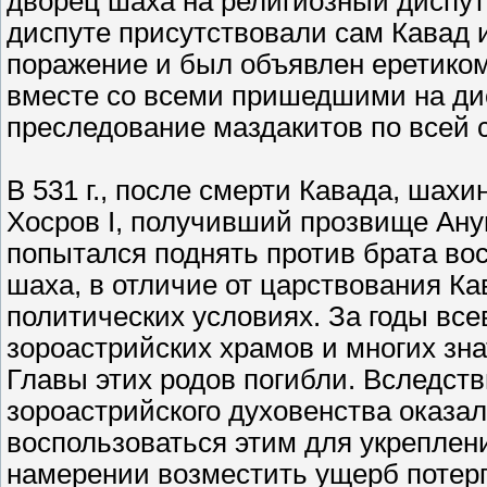
дворец шаха на религиозный диспут 
диспуте присутствовали сам Кавад 
поражение и был объявлен еретиком.
вместе со всеми пришедшими на ди
преследование маздакитов по всей 
В 531 г., после смерти Кавада, шах
Хосров I, получивший прозвище Ану
попытался поднять против брата вос
шаха, в отличие от царствования Ка
политических условиях. За годы вс
зороастрийских храмов и многих зн
Главы этих родов погибли. Вследств
зороастрийского духовенства оказа
воспользоваться этим для укреплен
намерении возместить ущерб потерп