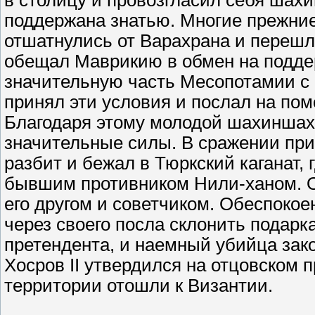
в столицу и провозгласил себя шах
поддержана знатью. Многие прежние
отшатнулись от Варахрана и перешл
обещал Маврикию в обмен на поддер
значительную часть Месопотамии с
принял эти условия и послал на по
Благодаря этому молодой шахиншах
значительные силы. В сражении при
разбит и бежал в Тюркский каганат,
бывшим противником Нили-ханом. Ок
его другом и советчиком. Обеспоко
через своего посла склонить подарк
претендента, и наемный убийца зак
Хосров II утвердился на отцовском 
территории отошли к Византии.