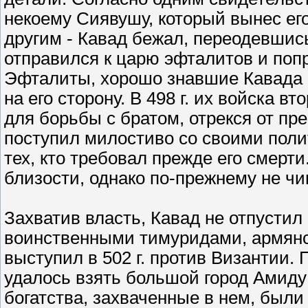
некоему Сиявушу, который вынес его
другим - Кавад бежал, переодевшись
отправился к царю эфталитов и попр
Эфталиты, хорошо знавшие Кавада е
на его сторону. В 498 г. их войска 
для борьбы с братом, отрекся от пр
поступил милостиво со своими поли
тех, кто требовал прежде его смерт
близости, однако по-прежнему не чи
Захватив власть, Кавад не отпустил
воинственными тимуридами, армянс
выступил в 502 г. против Византии.
удалось взять большой город Амид
богатства, захваченные в нем, были