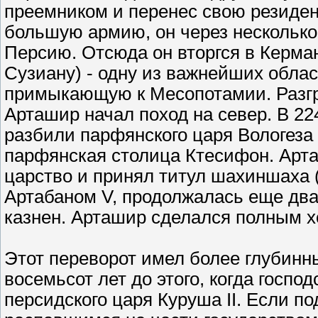
преемником и перенес свою резиден
большую армию, он через несколько
Персию. Отсюда он вторгся в Керман
Сузиану) - одну из важнейших обла
примыкающую к Месопотамии. Разгр
Арташир начал поход на север. В 22
разбили парфянского царя Вологеза V
парфянская столица Ктесифон. Арта
царство и принял титул шахиншаха (
Артабаном V, продолжалась еще два г
казнен. Арташир сделался полным х
Этот переворот имел более глубинны
восемьсот лет до этого, когда госп
персидского царя Куруша II. Если 