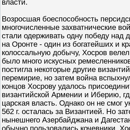
власти.
Возросшая боеспособность персидс
многочисленные захватнические войн
стали одерживать одну победу над д
на Оронте - один из богатейших и к
колоссальную добычу, Хосров велел 
было много искусных ремесленников
постигла некоторые другие византийс
перемирие, но затем война вспыхнул
концов Хосрову удалось присоедини
византийской Армении и Иберию, г
царская власть. Однако он не смог у
562 г. осталась за Византией. Но з
нынешнего Азербайджана и Дагестан
обычно пользовались кочевники, Х