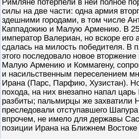
Римляне потерпели в ней полное по
силы на две части: одна армия вто
здешними городами, в том числе Ан
Каппадокию и Малую Армению. В 259
император Валериан, но вскоре его
сдалась на милость победителя. В п
этого последовало новое вторжение
Малую Армению и Коммагену, сопро
и насильственным переселением мн
Ирана (Парс, Парфию, Хузистан). Н
похода, на них внезапно напал цар
разбиты; пальмирцы же захватили 
преследовали отступавшего Шапура 
впрочем, не имело для державы Сас
позиции Ирана на Ближнем Востоке 