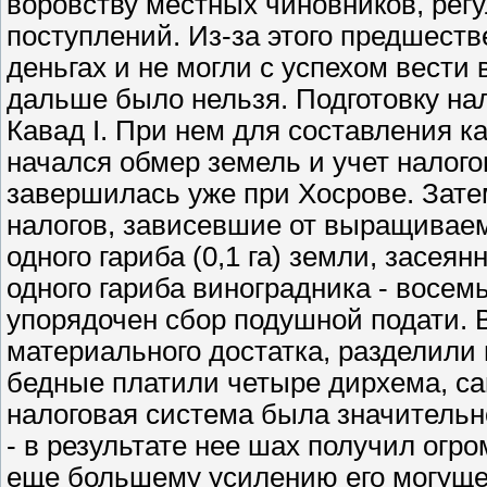
воровству местных чиновников, рег
поступлений. Из-за этого предшест
деньгах и не могли с успехом вести
дальше было нельзя. Подготовку на
Кавад I. При нем для составления к
начался обмер земель и учет налог
завершилась уже при Хосрове. Зате
налогов, зависевшие от выращиваем
одного гариба (0,1 га) земли, засея
одного гариба виноградника - восе
упорядочен сбор подушной подати. В
материального достатка, разделили
бедные платили четыре дирхема, са
налоговая система была значительн
- в результате нее шах получил огр
еще большему усилению его могуще