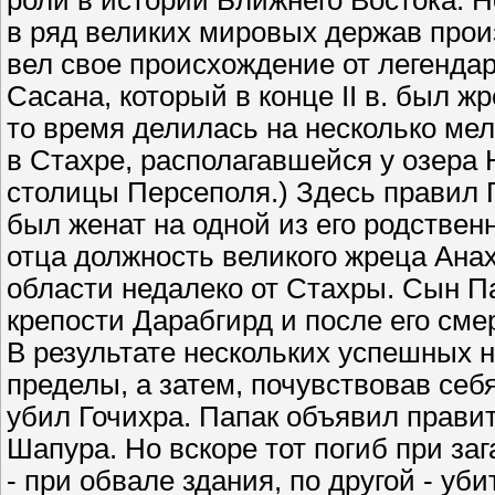
роли в истории Ближнего Востока.
в ряд великих мировых держав прои
вел свое происхождение от легендар
Сасана, который в конце II в. был 
то время делилась на несколько мел
в Стахре, располагавшейся у озера
столицы Персеполя.) Здесь правил 
был женат на одной из его родствен
отца должность великого жреца Анах
области недалеко от Стахры. Сын П
крепости Дарабгирд и после его сме
В результате нескольких успешных н
пределы, а затем, почувствовав себя
убил Гочихра. Папак объявил правит
Шапура. Но вскоре тот погиб при за
- при обвале здания, по другой - уб