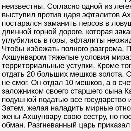
неизвестны. Согласно одной из леге
выступил против царя эфталитов Ах
постарался заманить персов в ловуш
длинной горной дороге, которая зак
углубились в горы, эфталиты неожид
Чтобы избежать полного разгрома, 
Ахшунваром тяжелые условия мира: 
территориальные уступки. Кроме тог
отдать 20 больших мешков золота. 
не смог. Он отдал 10 мешков, а в с
заложником своего старшего сына К
подушной податью все государство 
Затем, желая наладить мирные отн
жены Ахшунвару свою сестру, но по
обман. Разгневанный царь приказал