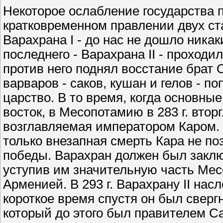
Некоторое ослабление государства 
кратковременном правлении двух ст
Варахрана I - до нас не дошло ника
последнего - Варахрана II - проходило
против него поднял восстание брат
варваров - саков, кушан и гелов - п
царство. В то время, когда основны
восток, в Месопотамию в 283 г. вто
возглавляемая императором Каром.
только внезапная смерть Кара не по
победы. Варахран должен был закл
уступив им значительную часть Мес
Арменией. В 293 г. Варахрану II насл
короткое время спустя он был свер
который до этого был правителем С