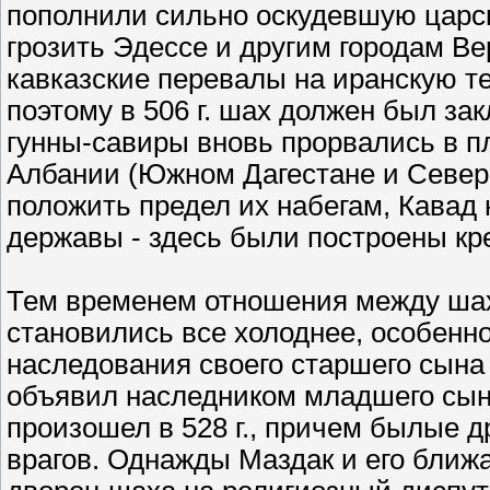
пополнили сильно оскудевшую царск
грозить Эдессе и другим городам В
кавказские перевалы на иранскую т
поэтому в 506 г. шах должен был зак
гунны-савиры вновь прорвались в п
Албании (Южном Дагестане и Север
положить предел их набегам, Кавад 
державы - здесь были построены кр
Тем временем отношения между шах
становились все холоднее, особенно
наследования своего старшего сына 
объявил наследником младшего сын
произошел в 528 г., причем былые 
врагов. Однажды Маздак и его бли