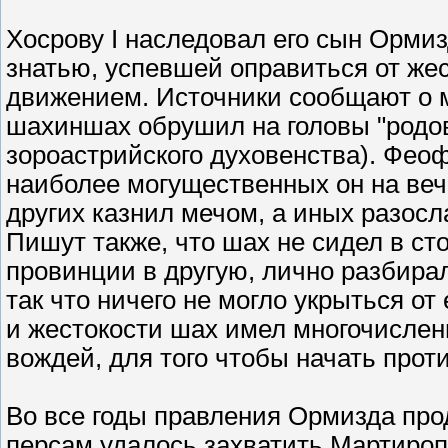
Хосрову I наследовал его сын Ормиз
знатью, успевшей оправиться от же
движением. Источники сообщают о 
шахиншах обрушил на головы "родови
зороастрийского духовенства). Феоф
наиболее могущественных он на веч
других казнил мечом, а иных разосл
Пишут также, что шах не сидел в ст
провинции в другую, лично разбира
так что ничего не могло укрыться от
и жестокости шах имел многочислен
вождей, для того чтобы начать проти
Во все годы правления Ормизда прод
персам удалось захватить Мартиропо