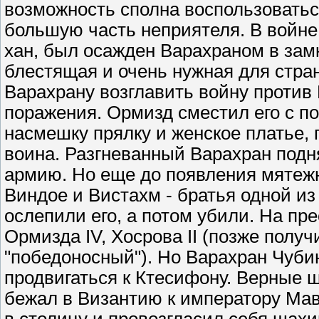
возможность сполна воспользоватьс
большую часть неприятеля. В войне
хан, был осажден Варахраном в зам
блестящая и очень нужная для стра
Варахрану возглавить войну против 
поражения. Ормизд сместил его с п
насмешку прялку и женское платье,
воина. Разгневанный Варахран подн
армию. Но еще до появления мятежн
Виндое и Вистахм - братья одной и
ослепили его, а потом убили. На пр
Ормизда IV, Хосрова II (позже полу
"победоносный"). Но Варахран Чубин
продвигаться к Ктесифону. Верные 
бежал в Византию к императору Ма