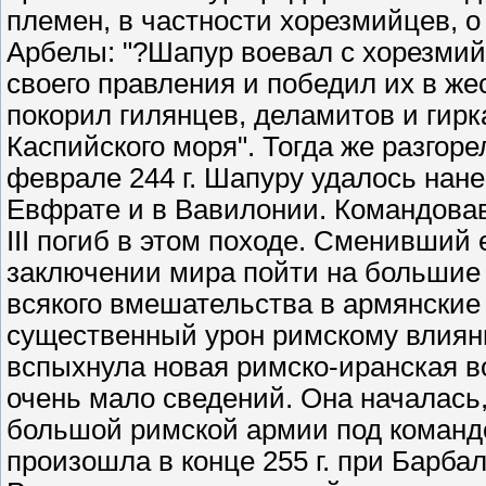
племен, в частности хорезмийцев, о
Арбелы: "?Шапур воевал с хорезми
своего правления и победил их в же
покорил гилянцев, деламитов и гирк
Каспийского моря". Тогда же разгор
феврале 244 г. Шапуру удалось нан
Евфрате и в Вавилонии. Командова
III погиб в этом походе. Сменивший
заключении мира пойти на большие у
всякого вмешательства в армянские
существенный урон римскому влияни
вспыхнула новая римско-иранская в
очень мало сведений. Она началась
большой римской армии под команд
произошла в конце 255 г. при Барба