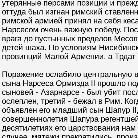
утерянные персами позиции и прежд
оттуда был изгнан римский ставленни
римской армией принял на себя кеса
Нарсесом очень важную победу. Пос
врага до пустынных пределов Месопо
детей шаха. По условиям Нисибинск
провинций Малой Армении, а Трдат 
Поражение ослабило центральную вл
сына Нарсеса Ормизда II прошло под
сыновей - Азарнарсе - был убит пос
ослеплен, третий - бежал в Рим. К
объявлен его младший сын Шапур II,
совершеннолетия Шапура регентшей 
десятилетиях его царствования нам 
случае, мятежи прекратились, прои