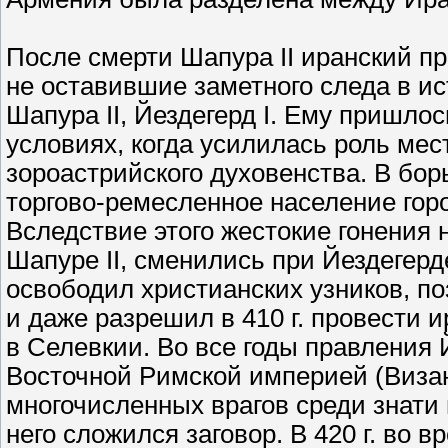
После смерти Шапура II иранский пр
не оставившие заметного следа в ис
Шапура II, Йездегерд I. Ему пришло
условиях, когда усилилась роль мес
зороастрийского духовенства. В бор
торгово-ремесленное население горо
Вследствие этого жестокие гонения 
Шапуре II, сменились при Йездегер
освободил христианских узников, п
и даже разрешил в 410 г. провести
в Селевкии. Во все годы правления 
Восточной Римской империей (Визан
многочисленных врагов среди знати 
него сложился заговор. В 420 г. во 