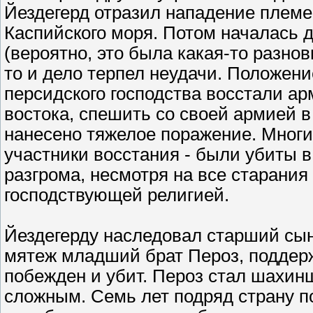
Йездегерд отразил нападение племе
Каспийского моря. Потом началась 
(вероятно, это была какая-то разно
то и дело терпел неудачи. Положение
персидского господства восстали а
востока, спешить со своей армией в
нанесено тяжелое поражение. Многи
участники восстания - были убиты в 
разгрома, несмотря на все старания
господствующей религией.
Йездегерду наследовал старший сын 
мятеж младший брат Пероз, поддер
побежден и убит. Пероз стал шахин
сложным. Семь лет подряд страну п