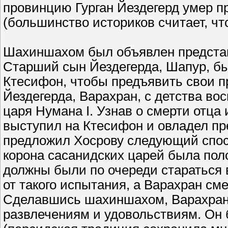
провинцию Гурган Йездегерд умер п
(большинство историков считает, чт
Шахиншахом был объявлен представ
Старший сын Йездегерда, Шапур, б
Ктесифон, чтобы предъявить свои пр
Йездегерда, Варахран, с детства во
царя Нумана I. Узнав о смерти отца
выступил на Ктесифон и овладел пр
предложил Хосрову следующий спосо
корона сасанидских царей была пол
должны были по очереди стараться в
от такого испытания, а Варахран сме
Сделавшись шахиншахом, Варахран 
развлечениям и удовольствиям. Он