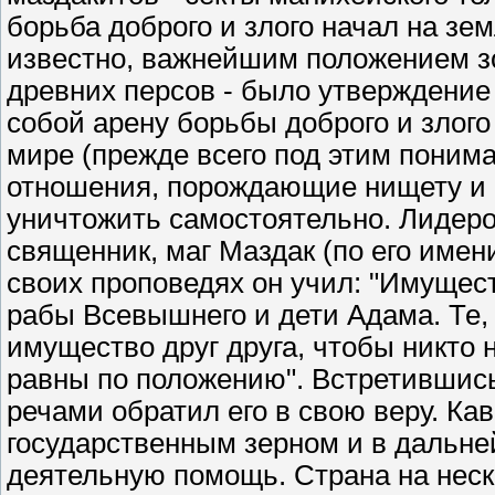
борьба доброго и злого начал на зе
известно, важнейшим положением з
древних персов - было утверждение
собой арену борьбы доброго и злого
мире (прежде всего под этим пони
отношения, порождающие нищету и 
уничтожить самостоятельно. Лидер
священник, маг Маздак (по его имен
своих проповедях он учил: "Имущест
рабы Всевышнего и дети Адама. Те, 
имущество друг друга, чтобы никто
равны по положению". Встретившис
речами обратил его в свою веру. Ка
государственным зерном и в дальн
деятельную помощь. Страна на неск