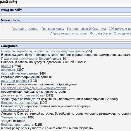
[
Мой сайт
]
Вход на сайт
Меню сайта
Главная страница
Гостевая книга
Историческая библиотека
100 великих в
Аудиолекции по истории
Фотоальбомы
Этот день 
Categories
Генералы, адмиралы, маршалы Второй мировой войны
[295]
В этом разделе будут помещены короткие биографии генералов, адмиралов, маршал
Педагогика и психология Высшей школы
[44]
Вопросы и ответы по курсу "Педагогика Высшей школы"
статьи
[1360]
рефераты
[390]
биографические данные
[149]
короткие биографические данные
писатели-орловцы
[123]
Писатели так или иначе связанные с Орловщиной
современные подходы к изучению истории
[6]
современные подходы к изучению истории
Документы, источники 20 век
[313]
здесь будут размещаться документы, первоисточники относящиеся к 20 веку.
Великие загадки природы
[120]
Великие загадки природы: тайны живой и неживой природы
Лекции по истории
[6]
Лекции по Отечественной истории, Всеобщей истории, истории литературы, истории 
Загадки истории
[109]
загадки истории
Великие авантюристы
[115]
в этом разделе вы узнаете о самых известных авантюристах