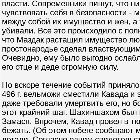
власти. Современники пишут, что ник
чувствовать себя в безопасности - 
между собой их имущество и жен, а 
убивали. Все это происходило с по
что Маздак растащил имущество люд
простонародье сделал властвующим,
Очевидно, ему было выгодно ослабл
его отце и деде огромную силу.
Но вскоре течение событий приняло
496 г. вельможи сместили Кавада и 
даже требовали умертвить его, но 
этот крайний шаг. Шахиншахом был
Замасп. Впрочем, Кавад провел в тю
бежать. (Об этом побеге сообщают 
детали. Согласно одним свидетельс