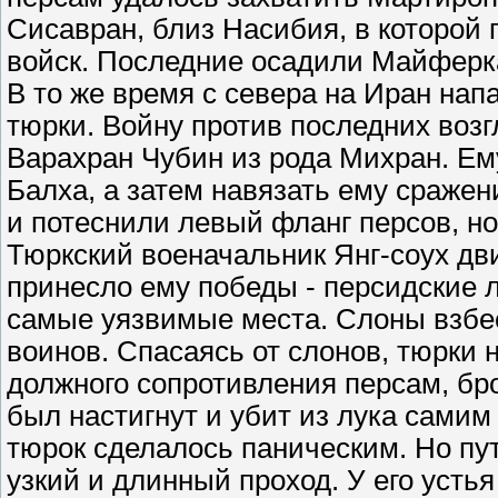
Сисавран, близ Насибия, в которой 
войск. Последние осадили Майферка
В то же время с севера на Иран напа
тюрки. Войну против последних воз
Варахран Чубин из рода Михран. Ем
Балха, а затем навязать ему сражен
и потеснили левый фланг персов, но
Тюркский военачальник Янг-соух дви
принесло ему победы - персидские 
самые уязвимые места. Слоны взбес
воинов. Спасаясь от слонов, тюрки 
должного сопротивления персам, бр
был настигнут и убит из лука самим
тюрок сделалось паническим. Но пут
узкий и длинный проход. У его усть