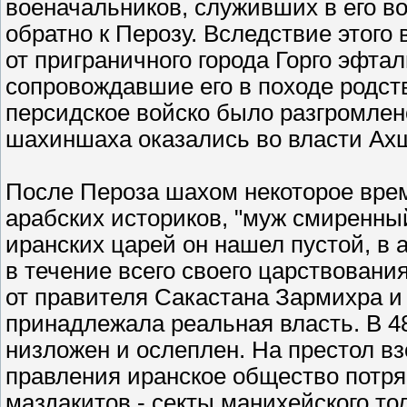
военачальников, служивших в его во
обратно к Перозу. Вследствие этого 
от приграничного города Горго эфта
сопровождавшие его в походе родств
персидское войско было разгромлено
шахиншаха оказались во власти Ах
После Пероза шахом некоторое врем
арабских историков, "муж смиренн
иранских царей он нашел пустой, в 
в течение всего своего царствован
от правителя Сакастана Зармихра и
принадлежала реальная власть. В 48
низложен и ослеплен. На престол вз
правления иранское общество потр
маздакитов - секты манихейского то