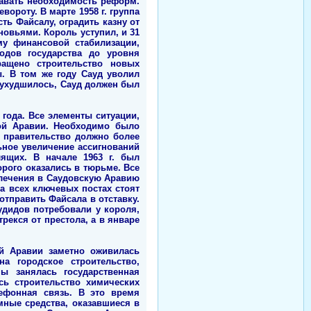
авать необходимость реформ.
роту. В марте 1958 г. группа
ть Файсалу, оградить казну от
новьями. Король уступил, и 31
му финансовой стабилизации,
дов государства до уровня
ращено строительство новых
ы. В том же году Сауд уволил
ко ухудшилось, Сауд должен был
года. Все элементы ситуации,
кой Аравии. Необходимо было
 правительство должно более
ьное увеличение ассигнований
ящих. В начале 1963 г. был
рого оказались в тюрьме. Все
о лечения в Саудовскую Аравию
на всех ключевых постах стоят
отправить Файсала в отставку.
удидов потребовали у короля,
рекся от престола, а в январе
й Аравии заметно оживилась
на городское строительство,
ы занялась государственная
сь строительство химических
лефонная связь. В это время
ные средства, оказавшиеся в