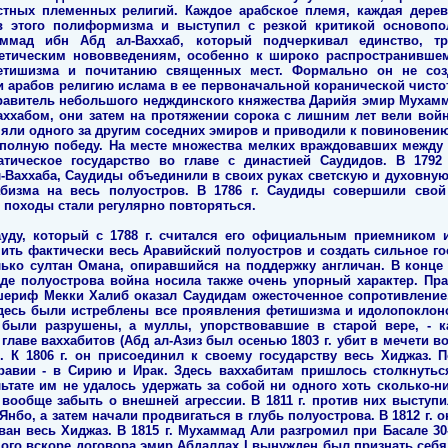
стных племенных религий. Каждое арабское племя, каждая дере
 этого полиформизма и выступил с резкой критикой основопо
ммад ибн Абд ал-Ваххаб, который подчеркивал единство, тра
ретическим нововведениям, особенно к широко распространившему
етишизма и почитанию священных мест. Формально он не со
 арабов религию ислама в ее первоначальной коранической чистот
равитель небольшого недждинского княжества Дарийя эмир Мухамма
-Ваххабом, они затем на протяжении сорока с лишним лет вели вой
яли одного за другим соседних эмиров и приводили к повиновению 
 полную победу. На месте множества мелких враждовавших между 
атическое государство во главе с династией Саудидов. В 1792 
-Ваххаба, Саудиды объединили в своих руках светскую и духовну
абизма на весь полуостров. В 1786 г. Саудиды совершили сво
и походы стали регулярно повторяться.
ауду, который с 1788 г. считался его официальным приемником
ить фактически весь Аравийский полуостров и создать сильное гос
лько султан Омана, опиравшийся на поддержку англичан. В конце
паде полуострова война носила также очень упорный характер. Пр
шериф Мекки Халиб оказал Саудидам ожесточенное сопротивление. 
 здесь были истреблены все проявления фетишизма и идолопоклонс
 были разрушены, а муллы, упорствовавшие в старой вере, - ка
главе ваххабитов (Абд ал-Азиз был осенью 1803 г. убит в мечети
 К 1806 г. он присоединил к своему государству весь Хиджаз. 
равии - в Сирию и Ирак. Здесь ваххабитам пришлось столкнуть
ьтате им не удалось удержать за собой ни одного хоть сколько-н
вообще забыть о внешней агрессии. В 1811 г. против них выступ
Янбо, а затем начали продвигаться в глубь полуострова. В 1812 г. 
еван весь Хиджаз. В 1815 г. Мухаммад Али разгромил при Басале 
ого вскоре договора эмир Абдаллах I вынужден был признать себя 