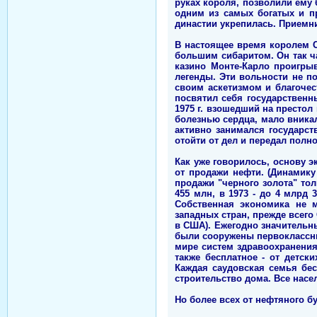
руках короля, позволили ему
одним из самых богатых и п
династии укрепилась. Приемн
В настоящее время королем С
большим сибаритом. Он так ч
казино Монте-Карло проигры
легенды. Эти вольности не п
своим аскетизмом и благочес
посвятил себя государственн
1975 г. взошедший на престо
болезнью сердца, мало вникал
активно занимался государст
отойти от дел и передал пол
Как уже говорилось, основу 
от продажи нефти. (Динамику
продажи "черного золота" тол
455 млн, в 1973 - до 4 млрд 
Собственная экономика не м
западных стран, прежде всег
в США). Ежегодно значитель
были сооружены первоклассны
мире систем здравоохранения
также бесплатное - от детск
Каждая саудовская семья бес
строительство дома. Все насе
Но более всех от нефтяного 