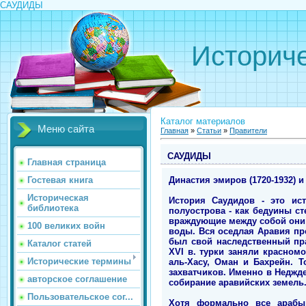
САУДИДЫ
Историче
Каталог материалов
Меню сайта
Главная
»
Статьи
»
Правители
САУДИДЫ
Главная страница
Династия эмиров (1720-1932) и
Гостевая книга
Историческая
История Саудидов - это ист
библиотека
полуострова - как бедуины с
враждующие между собой они н
100 великих войн
воды. Вся оседлая Аравия пр
был свой наследственный пра
Каталог статей
XVI в. турки заняли красномо
Исторические термины
аль-Хасу, Оман и Бахрейн. 
захватчиков. Именно в Неджде
авторское соглашение
собирание аравийских земель
Пользовательское сог...
Хотя формально все арабы