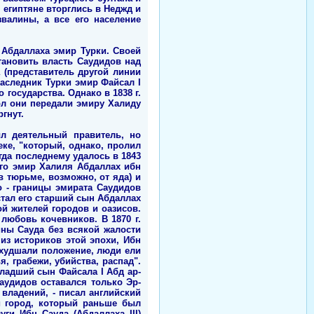
. египтяне вторглись в Неджд и
валины, а все его население
 Абдаллаха эмир Турки. Своей
тановить власть Саудидов над
 (представитель другой линии
наследник Турки эмир Файсал I
государства. Однако в 1838 г.
ол они передали эмиру Халиду
ргнут.
ыл деятельный правитель, но
ке, "который, однако, пролил
гда последнему удалось в 1843
его эмир Халиля Абдаллах ибн
в тюрьме, возможно, от яда) и
о - границы эмирата Саудидов
стал его старший сын Абдаллах
ой жителей городов и оазисов.
любовь кочевников. В 1870 г.
ины Сауда без всякой жалости
из историков этой эпохи, Ибн
ухудшали положение, люди ели
, грабежи, убийства, распад".
 младший сын Файсала I Абд ар-
Саудидов оставался только Эр-
 владений, - писал английский
й город, который раньше был
ги Ибн Сауда (Абдаллаха III)