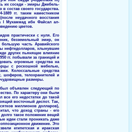
сь их соседи - эмиры Джебель-
в состав своего государства.
-1889 гг. таким наместником
 (после неудачного восстания
а I Мухаммад ибн Файсал ал-
зведению цветов.
идов практически с нуля. Его
нник, безземельный эмир, он
х большую часть Аравийского
ды нефтедолларов, хлынувшие
жде других пьянящее влияние
50 гг. побывали за границей и
довать огромные средства на
орцы с роскошной мебелью,
ами. Колоссальные средства
г, шоферов, телохранителей и
ь чудовищные размеры.
м был объявлен следующий по
ество. По характеру они были
л все его недостатки до такой
тоящий восточный деспот. Так,
есятков миллионов долларов),
тал, что доход страны - его
о долго такое положение вещей
ые идеи стали проникать даже
я оппозиционное движение. Это
звели египетская и иракская