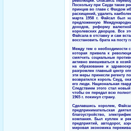
революции. Опасаясь перево
Поскольку при Сауде такие р
принцев во главе с Фахдом иб
расхищений, удалить наиболее
марта 1958 г. Файсал был н
предложенную Международн
доходов, реформу валютной
королевских дворцов. Все эт
Файсала в отставку и сам вста
восстановить брата на посту г
Между тем о необходимости с
которая привела к революци
смягчить социальные против
активно вмешиваться в хозяй
на образование и здравоох
разгромлен главный центр оп
эти меры принесли регенту по
возвратился король Сауд, ока
его люди. Национальная гвард
Следствием этого стал новый
чтобы он передал всю полноту
1965 г. покинул страну.
Сделавшись королем, Файса
предпринимательская деятел
благоустройство, электриф
компания. Был куплен и рек
предприятий, автодорог, аэ
мировая экономика пережива