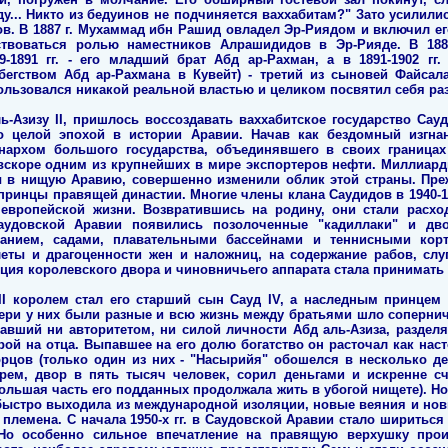
у... Никто из бедуинов не подчиняется ваххабитам?" Зато усилили
. В 1887 г. Мухаммад ибн Рашид овладел Эр-Риядом и включил его 
воваться ролью наместников Алрашидидов в Эр-Рияде. В 1884
89-1891 гг. - его младший брат Абд ар-Рахман, а в 1891-1902 гг.
 бегством Абд ар-Рахмана в Кувейт) - третий из сыновей Файсал
пользовался никакой реальной властью и целиком посвятил себя ра
ь-Азизу II, пришлось воссоздавать ваххабитское государство Сауд
о целой эпохой в истории Аравии. Начав как бездомный изгна
архом большого государства, объединявшего в своих граница
 вскоре одним из крупнейших в мире экспортеров нефти. Миллиар
 в нищую Аравию, совершенно изменили облик этой страны. Пре
 принцы правящей династии. Многие члены клана Саудидов в 1940-19
европейской жизни. Возвратившись на родину, они стали расхо
аудовской Аравии появились позолоченные "кадиллаки" и дв
анием, садами, плавательными бассейнами и теннисными корт
леты и драгоценности жен и наложниц, на содержание рабов, слу
пция королевского двора и чиновничьего аппарата стала принимат
 II королем стал его старший сын Сауд IV, а наследным принце
ери у них были разные и всю жизнь между братьями шло сопернич
авший ни авторитетом, ни силой личности Абд аль-Азиза, разделя
урой на отца. Выпавшее на его долю богатство он расточал как нас
рцов (только один из них - "Насырийя" обошелся в несколько д
рем, двор в пять тысяч человек, сорил деньгами и искренне счи
большая часть его подданных продолжала жить в убогой нищете). Н
 быстро выходила из международной изоляции, новые веяния и нов
племена. С начала 1950-х гг. в Саудовской Аравии стало ширитьс
Но особенно сильное впечатление на правящую верхушку прои