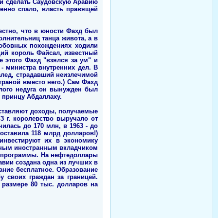
 и сделать Саудовскую Аравию
енно спало, власть правящей
естно, что в юности Фахд был
лнительниц танца живота, а в
любовных похождениях ходили
щий король Файсал, известный
 этого Фахд "взялся за ум" и
- министра внутренних дел. В
алед, страдавший неизлечимой
траной вместо него.) Сам Фахд
елого недуга он вынужден был
 принцу Абдаллаху.
оставляют доходы, получаемые
3 г. королевство выручало от
илась до 170 млн, в 1963 - до
составила 118 млрд долларов!)
 инвестируют их в экономику
упным иностранным вкладчиком
 программы. На нефтедоллары
вии создана одна из лучших в
ание бесплатное. Образование
у своих граждан за границей.
 размере 80 тыс. долларов на