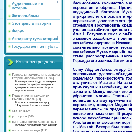
бесчисленное количество ме
Аудиолекции по
верования и обряды. Против
истории
недждинский богослов Муха
Фотоальбомы
отрицательно относился к е
пережиткам доисламского ф
Этот день в истории
стремился восстановить среди
учение ваххабитов приняли п
Форум
Азиз I. Вступив в союз с ал
знаменем ваххабизма - подчин
Аспиранту гуманитарию
ваххабизм одержал в Неджде
Государственная публ...
сравнительно крупное теокр
ваххабизма Мухаммада ибн ал
стало распространение вахх
Персидского залива. Затем эт
Категории раздела
Сыну Абд ал-Азиза, эмиру С
операциями, удалось объедин
Генералы, адмиралы, маршалы
осмелился противостоять то
Второй мировой войны
[295]
В этом разделе будут помещены
отступить от Маската. На за
короткие биографии генералов,
примкнули к ваххабизму, но 
адмиралов, маршалов Второй
мировой войны
захватить Мекку, после чего
убранства, могилы "святых"
Педагогика и психология
Высшей школы
[44]
вставший к этому времени во 
Вопросы и ответы по курсу
дервишем), овладел Мединой.
"Педагогика Высшей школы"
переместились за пределы А
статьи
[1360]
шиитского населения. В резул
рефераты
[390]
вскоре ваххабитам пришлось 
биографические данные
Али. Египтяне захватили порт 
[149]
короткие биографические данные
г. - Меккой. Вскоре был заво
писатели-орловцы
Согласно условиям заключенн
[123]