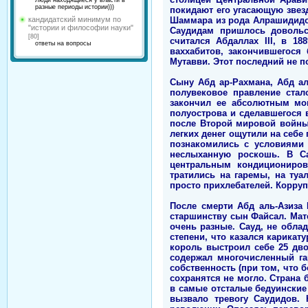
Люди находящиеся у власти в
разные периоды истории)))
покидают его угасающую звезд
Шаммара из рода Алрашидидов
кандидатский минимум по
"истории и философии науки"
Саудидам пришлось довольст
[80]
считался Абдаллах III, в 18
ответы на вопросы
ваххабитов, закончившегося
Мутавви. Этот последний не 
Сыну Абд ар-Рахмана, Абд ал
полувековое правление стал
закончил ее абсолютным мон
полуострова и сделавшегося
после Второй мировой войны
легких денег ощутили на себе
познакомились с условиями 
неслыханную роскошь. В С
центральным кондициониров
тратились на гаремы, на туа
просто прихлебателей. Корру
После смерти Абд аль-Азиза
старшинству сын Файсал. Мат
очень разные. Сауд, не облад
степени, что казался карикат
король выстроил себе 25 дво
содержал многочисленный га
собственность (при том, что 
сохранятся не могло. Страна
в самые отсталые бедуинские 
вызвало тревогу Саудидов. 