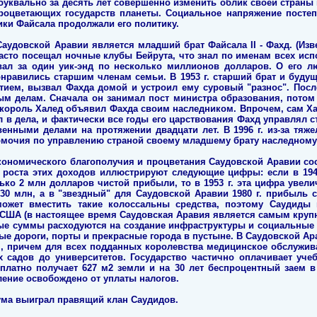
 буквально за десять лет совершенно изменить облик своей страны
роцветающих государств планеты. Социальное напряжение постеп
ики Файсала продолжали его политику.
аудовской Аравии является младший брат Файсала II - Фахд. (Изв
асто посещал ночные клубы Бейрута, что знал по именам всех испо
вал за один уик-энд по несколько миллионов долларов. О его 
онравились старшим членам семьи. В 1953 г. старший брат и буду
тием, вызвал Фахда домой и устроил ему суровый "разнос". После
ым делам. Сначала он занимал пост министра образования, потом 
л король Халед объявил Фахда своим наследником. Впрочем, сам Х
 в дела, и фактически все годы его царствования Фахд управлял с
венными делами на протяжении двадцати лет. В 1996 г. из-за тяж
номочия по управлению страной своему младшему брату наследному
экономического благополучия и процветания Саудовской Аравии с
 роста этих доходов иллюстрируют следующие цифры: если в 194
ько 2 млн долларов чистой прибыли, то в 1953 г. эта цифра увелич
330 млн, а в "звездный" для Саудовской Аравии 1980 г. прибыль 
ожет вместить такие колоссальны средства, поэтому Саудиды
о США (в настоящее время Саудовская Аравия является самым кр
ные суммы расходуются на создание инфраструктуры и социальные
е дороги, порты и прекрасные города в пустыне. В Саудовской Ара
, причем для всех подданных королевства медицинское обслужив
их садов до университетов. Государство частично оплачивает учеб
платно получает 627 м2 земли и на 30 лет беспроцентный заем в
ление освобождено от уплаты налогов.
бума выиграл правящий клан Саудидов.