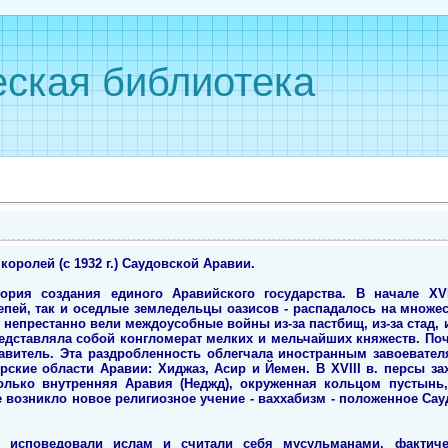
ская библиотека
 королей (с 1932 г.) Саудовской Аравии.
ория создания единого Аравийского государства. В начале XVI
тепей, так и оседлые земледельцы оазисов - распадалось на множе
епрестанно вели междоусобные войны из-за пастбищ, из-за стад, и
едставляла собой конгломерат мелких и мельчайших княжеств. Поч
витель. Эта раздробленность облегчала иностранным завоевател
рские области Аравии: Хиджаз, Асир и Йемен. В XVIII в. персы з
Только внутренняя Аравия (Неджд), окруженная кольцом пустынь,
 возникло новое религиозное учение - ваххабизм - положенное Са
.
 исповедовали ислам и считали себя мусульманами, фактиче