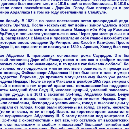
 договор был непрочным, и в 1816 г. война возобновилась. В 1818 г
зяли оплот ваххабитизма - Дарийю. Город был превращен в раз
мира Абдаллаха I в том же году обезглавили в Стамбуле.
и борьбу. В 1821 г. во главе восставших встал двоюродный дядя
епость Эр-Рияд. После нескольких лет войны эмиру удалось восс
н был застрелен в мечети наемниками Машари ибн Абд ар-Рахмана
Эр-Рияд и попытался утвердиться в нем. Через два месяца сын и 
, расправился с Машари и провозгласил себя главой ваххабитского 
, которые вновь овладели Эр-Риядом, аль-Хасой и Катифом. Прест
ауда II, но едва египтяне покинули в 1840 г. Аравию, Халид был све
ал Абдаллах II, праправнук основателя дома Саудидов. Это б
кий летописец Дари ибн Рашид писал о нем как о храбром челове
ожных людей; его ненавидели, в то время как Файсала любили". Ко
ого плена, его поддержали многие местные правители, и прежде вс
о помощь, Файсал сверг Абдаллаха II (тот был взят в плен и умер 
сударство. Впрочем, до прежнего могущества ему было уже далек
еделы Неджда. После смерти Файсала в декабре 1865 года эмиром 
чный и вместе с тем строгий правитель, пользовавшийся поддержк
ятеж младший брат Сауд III, человек щедрый, умевший завоевать 
а при Джуде, а в 1871 г. захватил Эр-Рияд. Абдаллах бежал. Беду
должалась и позже, нанося страшный урон жителям Неджда. Один 
были ослаблены, беспорядки увеличились, голод и высокие цены 
ирали от голода. Люди были обречены на голод, смерть, несчастья
р (то ли от оспы, то ли от яда). Власть на короткое время захватил
 ее вернувшемуся Абдаллаху III. К этому времени под контролем 
 Эр-Рияд с окрестностями - вот все, что осталось от ваххабитских
 Он стал маленьким и слабым княжеством? Большой глинобитны
, погружен в молчание. Его обширный гостевой зал покинут, слу