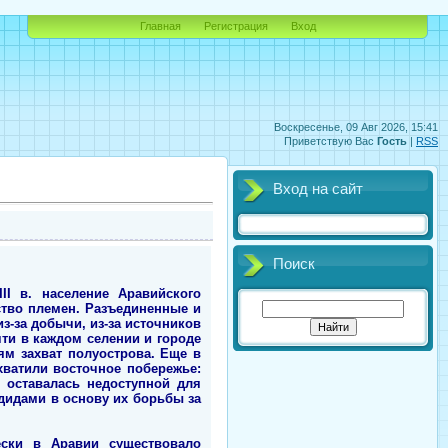
Главная
Регистрация
Вход
Воскресенье, 09 Авг 2026, 15:41
Приветствую Вас
Гость
|
RSS
Вход на сайт
Поиск
II в. население Аравийского
ство племен. Разъединенные и
з-за добычи, из-за источников
ти в каждом селении и городе
ям захват полуострова. Еще в
ахватили восточное побережье:
 оставалась недоступной для
удидами в основу их борьбы за
ски в Аравии существовало