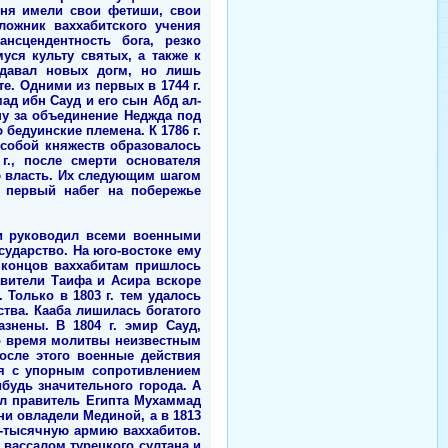
вня имели свои фетиши, свои
ложник ваххабитского учения
нсцендентность бога, резко
ся культу святых, а также к
здавал новых догм, но лишь
е. Одними из первых в 1744 г.
д ибн Сауд и его сын Абд ал-
ну за объединение Неджда под
бедуинские племена. К 1786 г.
собой княжеств образовалось
г., после смерти основателя
ю власть. Их следующим шагом
й первый набег на побережье
 и руководил всеми военными
ударство. На юго-востоке ему
 концов ваххабитам пришлось
авители Таифа и Асира вскоре
Только в 1803 г. тем удалось
тва. Кааба лишилась богатого
знены. В 1804 г. эмир Сауд,
 во время молитвы неизвестным
После этого военные действия
ся с упорным сопротивлением
ибудь значительного города. А
ил правитель Египта Мухаммад
они овладели Мединой, а в 1813
30-тысячную армию ваххабитов.
вассалом турецкого султана и