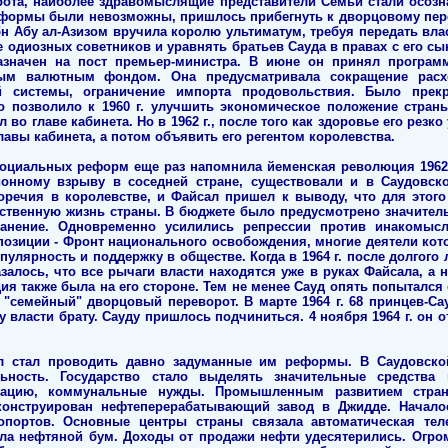
рота, наиболее здравомыслящие представители Семьи стали осозн
еформы были невозможны, пришлось прибегнуть к дворцовому перево
н Абу ал-Азизом вручила королю ультиматум, требуя передать влас
 одиозных советников и уравнять братьев Сауда в правах с его сы
азначен на пост премьер-министра. В июне он принял програм
ым валютным фондом. Она предусматривала сокращение расхо
 системы, ограничение импорта продовольствия. Было прек
о позволило к 1960 г. улучшить экономическое положение стран
л во главе кабинета. Но в 1962 г., после того как здоровье его рез
лавы кабинета, а потом объявить его регентом королевства.
оциальных реформ еще раз напомнила йеменская революция 1962 
онному взрыву в соседней стране, существовали и в Саудовс
оречия в королевстве, и Файсал пришел к выводу, что для этого
ственную жизнь страны. В бюджете было предусмотрено значител
ранение. Одновременно усилились репрессии против инакомысл
позиции - Фронт национального освобождения, многие деятели кото
пулярность и поддержку в обществе. Когда в 1964 г. после долгог
залось, что все рычаги власти находятся уже в руках Файсала, а 
ия также была на его стороне. Тем не менее Сауд опять попытался 
 "семейный" дворцовый переворот. В марте 1964 г. 68 принцев-Са
 власти брату. Сауду пришлось подчиниться. 4 ноября 1964 г. он от
л стал проводить давно задуманные им реформы. В Саудовско
ьность. Государство стало выделять значительные средства 
икацию, коммунальные нужды. Промышленным развитием стран
онструирован нефтеперерабатывающий завод в Джидде. Начало
ропортов. Основные центры страны связала автоматическая те
ла нефтяной бум. Доходы от продажи нефти удесятерились. Огром