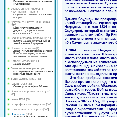
Писатели так или иначе связанные
отказаться от Хиджаза. Однако
с Орловщиной
после пятимесячной осады в
современные подходы к
разбежалось. Взятого в плен э
изучению истории
[6]
современные подходы к изучению
истории
Однако Саудиды не прекращал
Документы, источники 20 век
новой столицей он сделал кр
[313]
Недждом, но в мае 1834 г. о
здесь будут размещаться
Саудидов), который захватил 
документы, первоисточники
относящиеся к 20 веку.
смелым налетом отбил Эр-Рияд
Великие загадки природы
он попал в плен к египтянам
[120]
Великие загадки природы: тайны
ибн Сауду, сыну знаменитого С
живой и неживой природы
Лекции по истории
[6]
В 1841 г. эмиром Неджда ст
Лекции по Отечественной истории,
чрезмерно жестокий. Шаммарс
Всеобщей истории, истории
литературы, истории культуры
много крови и убил много наб
Загадки истории
[109]
г. освободиться из египетск
загадки истории
Али ар-Рашид. Опираясь на ег
Великие авантюристы
[115]
восстановил ваххабитское го
в этом разделе вы узнаете о самых
фактически не выходили за пр
известных авантюристах
III. Это был храбрый, энерги
Боги народов мира
[87]
Вскоре против него поднял м
Аферы века
[37]
Сауд разбил войска Абдаллах
Самые громкие аферы 20 века
разграбили город. Война про
Великие операции спецслужб
Сина, писал: "Оковы власти 
[99]
мясо падших ослов, многие ум
Гении ВМФ
[96]
В январе 1875 г. Сауд III уме
Географические открытия
Рахман. В 1876 г. он передал
[102]
Рияд с окрестностями. "Город
Заговоры и перевороты
[100]
путешественник Ч. Доути. -
Правители
[1934]
столицей Центральной Аравии