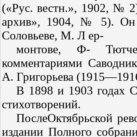
(«Рус. вестн.», 1902, № 
архив», 1904, № 5). Он
Соловьеве, М. Л ер-
монтове, Ф- Тютч
комментариями Савод­ни
А. Григорьева (1915—1916 
В 1898 и 1903 годах С
стихо­творений.
ПослеОктябрьской рев
изда­нии Полного собран