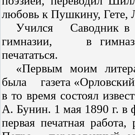
поэзией,
перево­дил Шил
любовь к Пушкину, Ге­те, 
Учился
Саводник в
гимназии,
в гимназ
печататься.
«Первым моим литер
была
газета «Орловский
в то время состоял извес
А. Бунин.
1
мая
1890
г. в
первая печатная работа, 