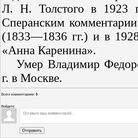
Л. Н. Тол­стого в 1923 
Сперанским коммента­ри
(1833—1836 гг.) и в 192
«Анна Каренина».
Умер Владимир Федоро
г. в Москве.
Всего комментариев
:
0
Войдите:
Отправить