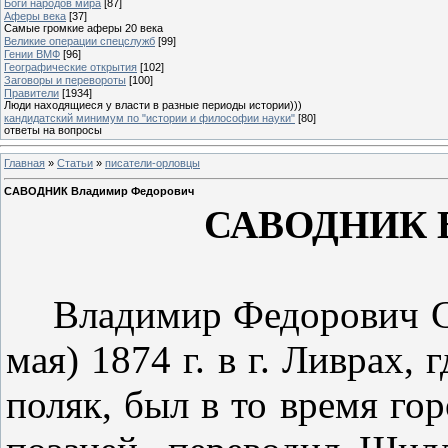
Боги народов мира
[87]
Аферы века
[37]
Самые громкие аферы 20 века
Великие операции спецслужб
[99]
Гении ВМФ
[96]
Географические открытия
[102]
Заговоры и перевороты
[100]
Правители
[1934]
Люди находящиеся у власти в разные периоды истории)))
кандидатский минимум по "истории и философии науки"
[80]
ответы на вопросы
Главная
»
Статьи
»
писатели-орловцы
САВОДНИК Владимир Федорович
САВОДНИК В
Владимир Федорович Са
мая) 1874 г. в г.
Ливрах,
г
поляк, был в то время го