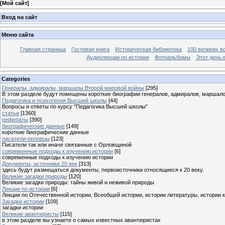
[
Мой сайт
]
Вход на сайт
Меню сайта
Главная страница
Гостевая книга
Историческая библиотека
100 великих в
Аудиолекции по истории
Фотоальбомы
Этот день 
Categories
Генералы, адмиралы, маршалы Второй мировой войны
[295]
В этом разделе будут помещены короткие биографии генералов, адмиралов, маршал
Педагогика и психология Высшей школы
[44]
Вопросы и ответы по курсу "Педагогика Высшей школы"
статьи
[1360]
рефераты
[390]
биографические данные
[149]
короткие биографические данные
писатели-орловцы
[123]
Писатели так или иначе связанные с Орловщиной
современные подходы к изучению истории
[6]
современные подходы к изучению истории
Документы, источники 20 век
[313]
здесь будут размещаться документы, первоисточники относящиеся к 20 веку.
Великие загадки природы
[120]
Великие загадки природы: тайны живой и неживой природы
Лекции по истории
[6]
Лекции по Отечественной истории, Всеобщей истории, истории литературы, истории 
Загадки истории
[109]
загадки истории
Великие авантюристы
[115]
в этом разделе вы узнаете о самых известных авантюристах