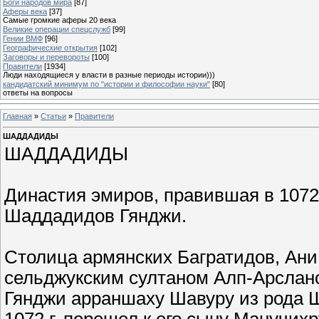
Боги народов мира
[87]
Аферы века
[37]
Самые громкие аферы 20 века
Великие операции спецслужб
[99]
Гении ВМФ
[96]
Географические открытия
[102]
Заговоры и перевороты
[100]
Правители
[1934]
Люди находящиеся у власти в разные периоды истории)))
кандидатский минимум по "истории и философии науки"
[80]
ответы на вопросы
Главная
»
Статьи
»
Правители
ШАДДАДИДЫ
ШАДДАДИДЫ
Династия эмиров, правившая в 1072-
Шаддадидов Гянджи.
Столица армянских Багратидов, Ани, 
сельджукским султаном Алп-Арслано
Гянджи арраншаху Шавуру из рода 