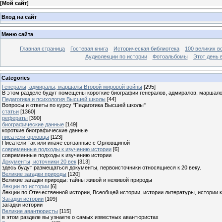
[
Мой сайт
]
Вход на сайт
Меню сайта
Главная страница
Гостевая книга
Историческая библиотека
100 великих в
Аудиолекции по истории
Фотоальбомы
Этот день 
Categories
Генералы, адмиралы, маршалы Второй мировой войны
[295]
В этом разделе будут помещены короткие биографии генералов, адмиралов, маршал
Педагогика и психология Высшей школы
[44]
Вопросы и ответы по курсу "Педагогика Высшей школы"
статьи
[1360]
рефераты
[390]
биографические данные
[149]
короткие биографические данные
писатели-орловцы
[123]
Писатели так или иначе связанные с Орловщиной
современные подходы к изучению истории
[6]
современные подходы к изучению истории
Документы, источники 20 век
[313]
здесь будут размещаться документы, первоисточники относящиеся к 20 веку.
Великие загадки природы
[120]
Великие загадки природы: тайны живой и неживой природы
Лекции по истории
[6]
Лекции по Отечественной истории, Всеобщей истории, истории литературы, истории 
Загадки истории
[109]
загадки истории
Великие авантюристы
[115]
в этом разделе вы узнаете о самых известных авантюристах