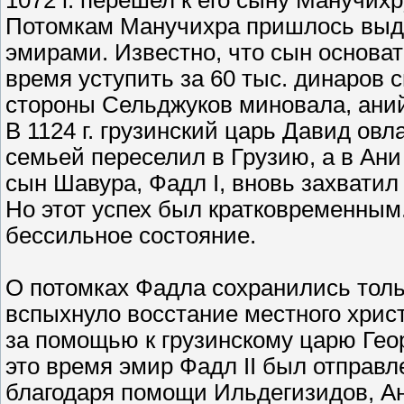
1072 г. перешел к его сыну Манучих
Потомкам Манучихра пришлось выде
эмирами. Известно, что сын основат
время уступить за 60 тыс. динаров с
стороны Сельджуков миновала, аний
В 1124 г. грузинский царь Давид ов
семьей переселил в Грузию, а в Ани
сын Шавура, Фадл I, вновь захватил
Но этот успех был кратковременным
бессильное состояние.
О потомках Фадла сохранились тольк
вспыхнуло восстание местного хрис
за помощью к грузинскому царю Геор
это время эмир Фадл II был отправле
благодаря помощи Ильдегизидов, Ан