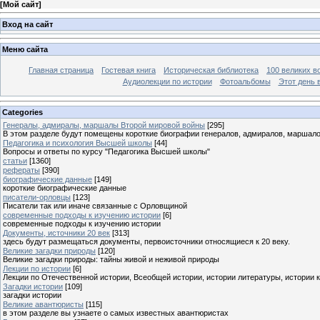
[
Мой сайт
]
Вход на сайт
Меню сайта
Главная страница
Гостевая книга
Историческая библиотека
100 великих в
Аудиолекции по истории
Фотоальбомы
Этот день 
Categories
Генералы, адмиралы, маршалы Второй мировой войны
[295]
В этом разделе будут помещены короткие биографии генералов, адмиралов, маршал
Педагогика и психология Высшей школы
[44]
Вопросы и ответы по курсу "Педагогика Высшей школы"
статьи
[1360]
рефераты
[390]
биографические данные
[149]
короткие биографические данные
писатели-орловцы
[123]
Писатели так или иначе связанные с Орловщиной
современные подходы к изучению истории
[6]
современные подходы к изучению истории
Документы, источники 20 век
[313]
здесь будут размещаться документы, первоисточники относящиеся к 20 веку.
Великие загадки природы
[120]
Великие загадки природы: тайны живой и неживой природы
Лекции по истории
[6]
Лекции по Отечественной истории, Всеобщей истории, истории литературы, истории 
Загадки истории
[109]
загадки истории
Великие авантюристы
[115]
в этом разделе вы узнаете о самых известных авантюристах