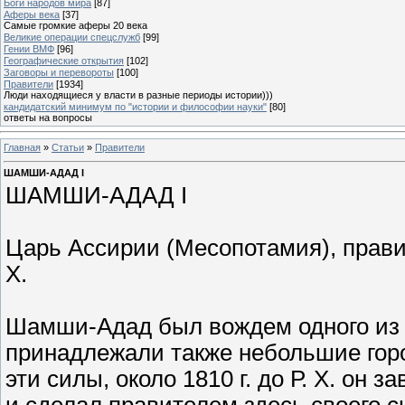
Боги народов мира
[87]
Аферы века
[37]
Самые громкие аферы 20 века
Великие операции спецслужб
[99]
Гении ВМФ
[96]
Географические открытия
[102]
Заговоры и перевороты
[100]
Правители
[1934]
Люди находящиеся у власти в разные периоды истории)))
кандидатский минимум по "истории и философии науки"
[80]
ответы на вопросы
Главная
»
Статьи
»
Правители
ШАМШИ-АДАД I
ШАМШИ-АДАД I
Царь Ассирии (Месопотамия), правивши
Х.
Шамши-Адад был вождем одного из 
принадлежали также небольшие горо
эти силы, около 1810 г. до Р. Х. он